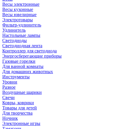
Весы электронные
Весы кухонные
Весы ювелирные
Электротовары
Фильтр-удлинитель
Удлинитель
Настольные лампы
Светодиоды
Светодиодная лента
Контроллер для светодиода
Энергосберегающие приборы
Газовые горелки
Для ванной комнаты
Для домашних животных
Инструменты
Уровни
Разное
Воздушные шарики
Свечи
Ковры, коврики
Товары для детей
Для творчества
Ночник
Электронные игры
Тамагочи