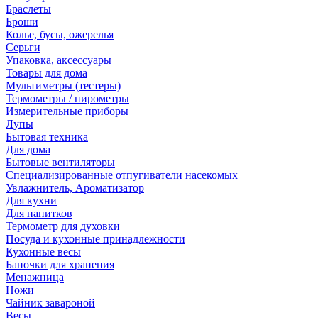
Браслеты
Броши
Колье, бусы, ожерелья
Серьги
Упаковка, аксессуары
Товары для дома
Мультиметры (тестеры)
Термометры / пирометры
Измерительные приборы
Лупы
Бытовая техника
Для дома
Бытовые вентиляторы
Специализированные отпугиватели насекомых
Увлажнитель, Ароматизатор
Для кухни
Для напитков
Термометр для духовки
Посуда и кухонные принадлежности
Кухонные весы
Баночки для хранения
Менажница
Ножи
Чайник завароной
Весы