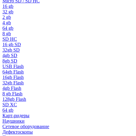
Micro SD / SD HC
16 gb
32 gb
2 gb
4 gb
64 gb
8 gb
SD HC
16 gb SD
32gb SD
4gb SD
8gb SD
USB Flash
64gb Flash
16gb Flash
32gb Flash
4gb Flash
8 gb Flash
128gb Flash
SD XC
64 gb
Карт-ридеры
Наушники
Сетевое оборудование
Дефектоскопы