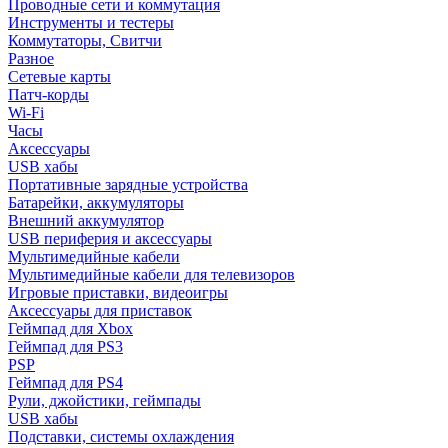
Проводные сети и коммутация
Инструменты и тестеры
Коммутаторы, Свитчи
Разное
Сетевые карты
Патч-корды
Wi-Fi
Часы
Аксессуары
USB хабы
Портативные зарядные устройства
Батарейки, аккумуляторы
Внешний аккумулятор
USB периферия и аксессуары
Мультимедийные кабели
Мультимедийные кабели для телевизоров
Игровые приставки, видеоигры
Аксессуары для приставок
Геймпад для Xbox
Геймпад для PS3
PSP
Геймпад для PS4
Рули, джойстики, геймпады
USB хабы
Подставки, системы охлаждения