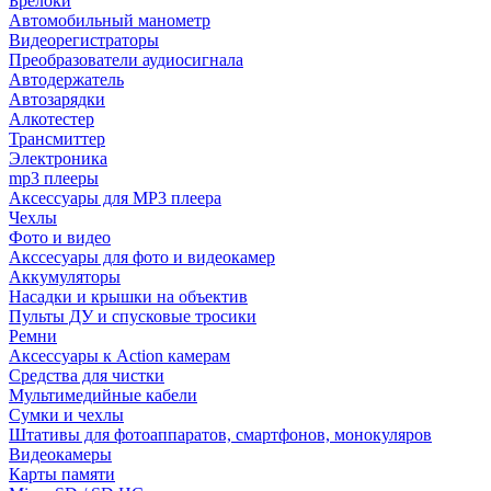
Брелоки
Автомобильный манометр
Видеорегистраторы
Преобразователи аудиосигнала
Автодержатель
Автозарядки
Алкотестер
Трансмиттер
Электроника
mp3 плееры
Аксессуары для MP3 плеера
Чехлы
Фото и видео
Акссесуары для фото и видеокамер
Аккумуляторы
Насадки и крышки на объектив
Пульты ДУ и спусковые тросики
Ремни
Аксессуары к Action камерам
Средства для чистки
Мультимедийные кабели
Сумки и чехлы
Штативы для фотоаппаратов, смартфонов, монокуляров
Видеокамеры
Карты памяти