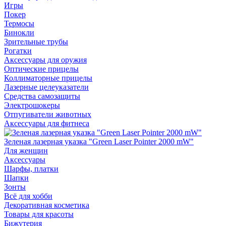
Игры
Покер
Термосы
Бинокли
Зрительные трубы
Рогатки
Аксессуары для оружия
Оптические прицелы
Коллиматорные прицелы
Лазерные целеуказатели
Средства самозащиты
Электрошокеры
Отпугиватели животных
Аксессуары для фитнеса
Зеленая лазерная указка "Green Laser Pointer 2000 mW"
Для женщин
Аксессуары
Шарфы, платки
Шапки
Зонты
Всё для хобби
Декоративная косметика
Товары для красоты
Бижутерия