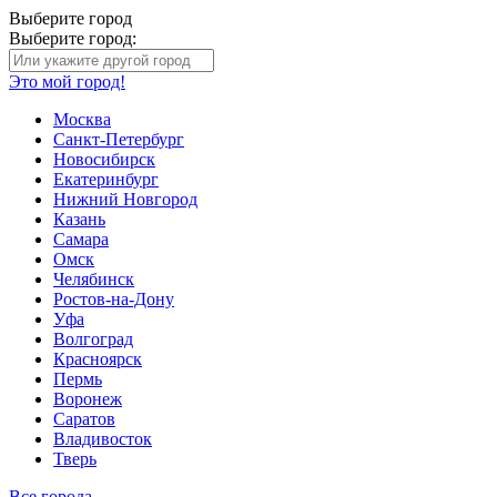
Выберите город
Выберите город:
Это мой город!
Москва
Санкт-Петербург
Новосибирск
Екатеринбург
Нижний Новгород
Казань
Самара
Омск
Челябинск
Ростов-на-Дону
Уфа
Волгоград
Красноярск
Пермь
Воронеж
Саратов
Владивосток
Тверь
Все города