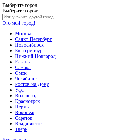
Выберите город
Выберите город:
Это мой город!
Москва
Санкт-Петербург
Новосибирск
Екатеринбург
Нижний Новгород
Казань
Самара
Омск
Челябинск
Ростов-на-Дону
Уфа
Волгоград
Красноярск
Пермь
Воронеж
Саратов
Владивосток
Тверь
Все города