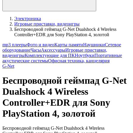
Электроника
Игровые приставки, видеоигры
Беспроводной геймпад G-Net Dualshock 4 Wireless
Controller+EDR для Sony PlayStation 4, золотой
mp3 плееры
Фото и видео
Карты памяти
Наушники
Сетевое
оборудование
Часы
Аксессуары
Игровые приставки,
видеоигры
Комплектующие для ПК
Ноутбуки
Портативные
акустические системы
Офисная техника, канцелярия
G-Net
Беспроводной геймпад G-Net
Dualshock 4 Wireless
Controller+EDR для Sony
PlayStation 4, золотой
Беспроводной геймпад G-Net Dualshock 4 Wireless