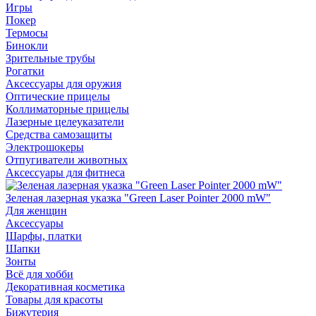
Игры
Покер
Термосы
Бинокли
Зрительные трубы
Рогатки
Аксессуары для оружия
Оптические прицелы
Коллиматорные прицелы
Лазерные целеуказатели
Средства самозащиты
Электрошокеры
Отпугиватели животных
Аксессуары для фитнеса
Зеленая лазерная указка "Green Laser Pointer 2000 mW"
Для женщин
Аксессуары
Шарфы, платки
Шапки
Зонты
Всё для хобби
Декоративная косметика
Товары для красоты
Бижутерия