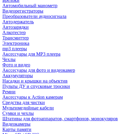
Брелоки
Автомобильный манометр
Видеорегистраторы
Преобразователи аудиосигнала
Автодержатель
Автозарядки
Алкотестер
Трансмиттер
Электроника
mp3 плееры
Аксессуары для MP3 плеера
Чехлы
Фото и видео
Акссесуары для фото и видеокамер
Аккумуляторы
Насадки и крышки на объектив
Пульты ДУ и спусковые тросики
Ремни
Аксессуары к Action камерам
Средства для чистки
Мультимедийные кабели
Сумки и чехлы
Штативы для фотоаппаратов, смартфонов, монокуляров
Видеокамеры
Карты памяти