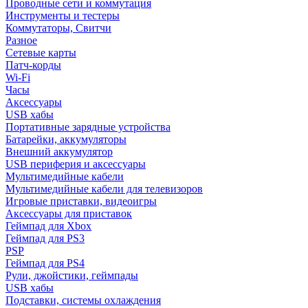
Проводные сети и коммутация
Инструменты и тестеры
Коммутаторы, Свитчи
Разное
Сетевые карты
Патч-корды
Wi-Fi
Часы
Аксессуары
USB хабы
Портативные зарядные устройства
Батарейки, аккумуляторы
Внешний аккумулятор
USB периферия и аксессуары
Мультимедийные кабели
Мультимедийные кабели для телевизоров
Игровые приставки, видеоигры
Аксессуары для приставок
Геймпад для Xbox
Геймпад для PS3
PSP
Геймпад для PS4
Рули, джойстики, геймпады
USB хабы
Подставки, системы охлаждения