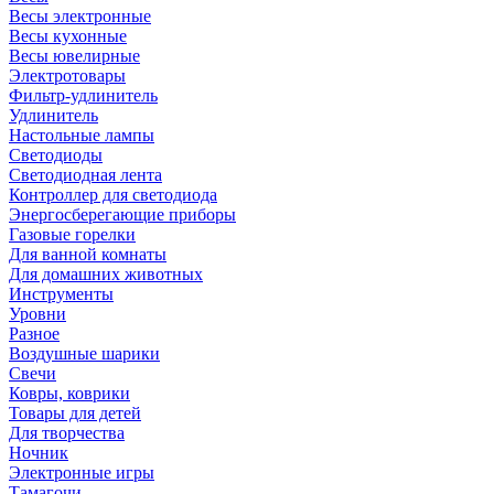
Весы электронные
Весы кухонные
Весы ювелирные
Электротовары
Фильтр-удлинитель
Удлинитель
Настольные лампы
Светодиоды
Светодиодная лента
Контроллер для светодиода
Энергосберегающие приборы
Газовые горелки
Для ванной комнаты
Для домашних животных
Инструменты
Уровни
Разное
Воздушные шарики
Свечи
Ковры, коврики
Товары для детей
Для творчества
Ночник
Электронные игры
Тамагочи