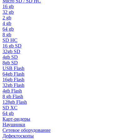
Micro SD / SD HC
16 gb
32 gb
2 gb
4 gb
64 gb
8 gb
SD HC
16 gb SD
32gb SD
4gb SD
8gb SD
USB Flash
64gb Flash
16gb Flash
32gb Flash
4gb Flash
8 gb Flash
128gb Flash
SD XC
64 gb
Карт-ридеры
Наушники
Сетевое оборудование
Дефектоскопы