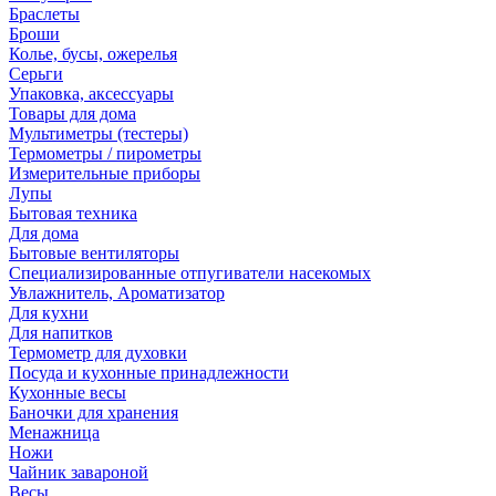
Браслеты
Броши
Колье, бусы, ожерелья
Серьги
Упаковка, аксессуары
Товары для дома
Мультиметры (тестеры)
Термометры / пирометры
Измерительные приборы
Лупы
Бытовая техника
Для дома
Бытовые вентиляторы
Специализированные отпугиватели насекомых
Увлажнитель, Ароматизатор
Для кухни
Для напитков
Термометр для духовки
Посуда и кухонные принадлежности
Кухонные весы
Баночки для хранения
Менажница
Ножи
Чайник завароной
Весы