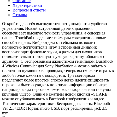
Описание
Характеристики
Вопросы и ответы
Отзывы
Откройте для себя высокую точность, комфорт и удобство
управления. Новый встроенный датчик движения
обеспечивает высокую точность управления, а сенсорная
панель TouchPad предлагает геймерам совершенно новые
способы играть. Виброотдача от геймпада позволит
полностью погрузиться в игру, встроенный динамик
воспроизводит фоновые звуки, а разъем для наушников
позволяет слышать точную звуковую картину, общаться с
друзьями. С беспроводным джойстиком геймпадом Dualshock
4 Wireless Controller для Sony PlayStation 4 можно забыть о
постоянно путающихся проводах, теперь вы сможете играть в
любой точке комнаты с комфортом. Три светодиода
предлагают более простой способ легко идентифицировать
игроков и быстро увидеть полезную информацию об игре,
например, когда персонаж имеет мало здоровья или получил
крупный ущерб. Одним нажатием новой кнопки «SHARE»
можно опубликовывать в Facebook изображения и видео.
Технические характеристики: Беспроводная связь: Bluetooth
Ver 2.1+EDR Порты: micro USB, порт расширения, jack 3.5
mm.