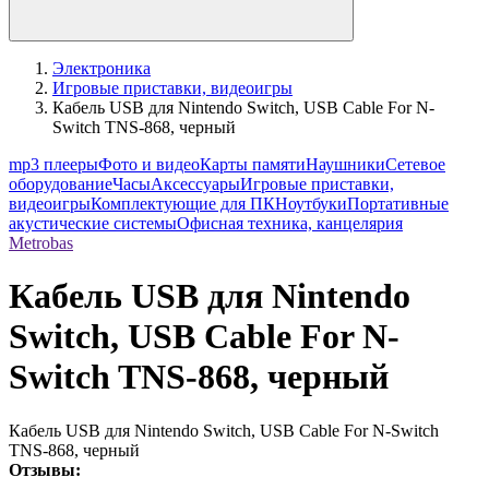
Электроника
Игровые приставки, видеоигры
Кабель USB для Nintendo Switch, USB Cable For N-
Switch TNS-868, черный
mp3 плееры
Фото и видео
Карты памяти
Наушники
Сетевое
оборудование
Часы
Аксессуары
Игровые приставки,
видеоигры
Комплектующие для ПК
Ноутбуки
Портативные
акустические системы
Офисная техника, канцелярия
Metrobas
Кабель USB для Nintendo
Switch, USB Cable For N-
Switch TNS-868, черный
Кабель USB для Nintendo Switch, USB Cable For N-Switch
TNS-868, черный
Отзывы: