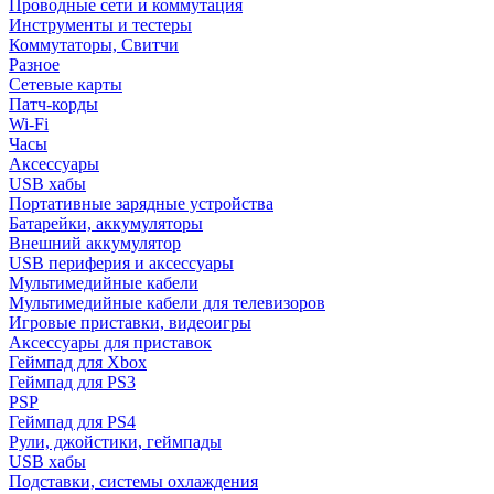
Проводные сети и коммутация
Инструменты и тестеры
Коммутаторы, Свитчи
Разное
Сетевые карты
Патч-корды
Wi-Fi
Часы
Аксессуары
USB хабы
Портативные зарядные устройства
Батарейки, аккумуляторы
Внешний аккумулятор
USB периферия и аксессуары
Мультимедийные кабели
Мультимедийные кабели для телевизоров
Игровые приставки, видеоигры
Аксессуары для приставок
Геймпад для Xbox
Геймпад для PS3
PSP
Геймпад для PS4
Рули, джойстики, геймпады
USB хабы
Подставки, системы охлаждения