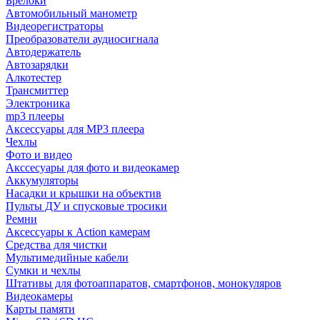
Брелоки
Автомобильный манометр
Видеорегистраторы
Преобразователи аудиосигнала
Автодержатель
Автозарядки
Алкотестер
Трансмиттер
Электроника
mp3 плееры
Аксессуары для MP3 плеера
Чехлы
Фото и видео
Акссесуары для фото и видеокамер
Аккумуляторы
Насадки и крышки на объектив
Пульты ДУ и спусковые тросики
Ремни
Аксессуары к Action камерам
Средства для чистки
Мультимедийные кабели
Сумки и чехлы
Штативы для фотоаппаратов, смартфонов, монокуляров
Видеокамеры
Карты памяти