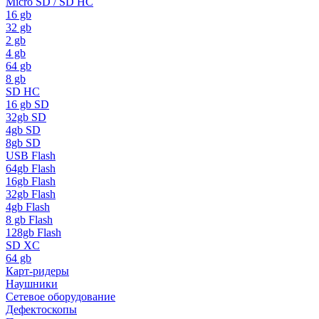
Micro SD / SD HC
16 gb
32 gb
2 gb
4 gb
64 gb
8 gb
SD HC
16 gb SD
32gb SD
4gb SD
8gb SD
USB Flash
64gb Flash
16gb Flash
32gb Flash
4gb Flash
8 gb Flash
128gb Flash
SD XC
64 gb
Карт-ридеры
Наушники
Сетевое оборудование
Дефектоскопы