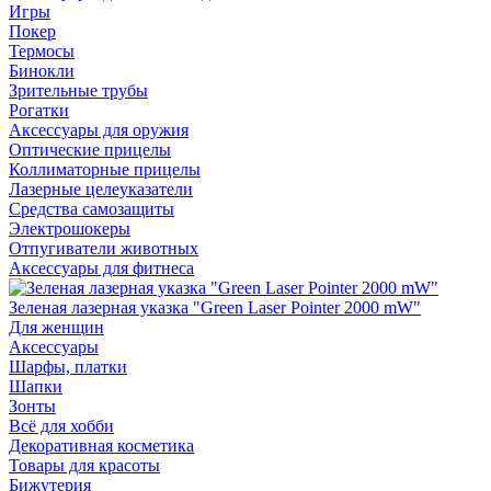
Игры
Покер
Термосы
Бинокли
Зрительные трубы
Рогатки
Аксессуары для оружия
Оптические прицелы
Коллиматорные прицелы
Лазерные целеуказатели
Средства самозащиты
Электрошокеры
Отпугиватели животных
Аксессуары для фитнеса
Зеленая лазерная указка "Green Laser Pointer 2000 mW"
Для женщин
Аксессуары
Шарфы, платки
Шапки
Зонты
Всё для хобби
Декоративная косметика
Товары для красоты
Бижутерия