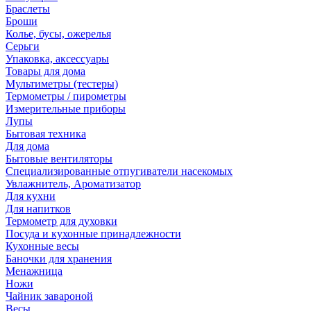
Браслеты
Броши
Колье, бусы, ожерелья
Серьги
Упаковка, аксессуары
Товары для дома
Мультиметры (тестеры)
Термометры / пирометры
Измерительные приборы
Лупы
Бытовая техника
Для дома
Бытовые вентиляторы
Специализированные отпугиватели насекомых
Увлажнитель, Ароматизатор
Для кухни
Для напитков
Термометр для духовки
Посуда и кухонные принадлежности
Кухонные весы
Баночки для хранения
Менажница
Ножи
Чайник завароной
Весы