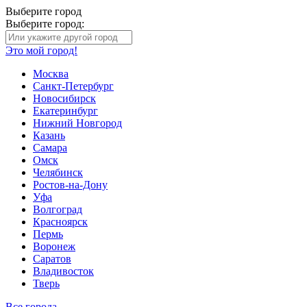
Выберите город
Выберите город:
Это мой город!
Москва
Санкт-Петербург
Новосибирск
Екатеринбург
Нижний Новгород
Казань
Самара
Омск
Челябинск
Ростов-на-Дону
Уфа
Волгоград
Красноярск
Пермь
Воронеж
Саратов
Владивосток
Тверь
Все города