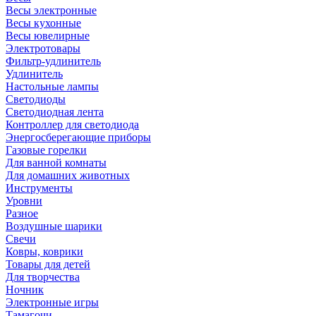
Весы электронные
Весы кухонные
Весы ювелирные
Электротовары
Фильтр-удлинитель
Удлинитель
Настольные лампы
Светодиоды
Светодиодная лента
Контроллер для светодиода
Энергосберегающие приборы
Газовые горелки
Для ванной комнаты
Для домашних животных
Инструменты
Уровни
Разное
Воздушные шарики
Свечи
Ковры, коврики
Товары для детей
Для творчества
Ночник
Электронные игры
Тамагочи