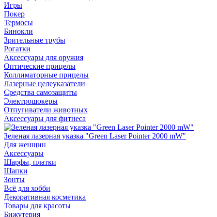
Игры
Покер
Термосы
Бинокли
Зрительные трубы
Рогатки
Аксессуары для оружия
Оптические прицелы
Коллиматорные прицелы
Лазерные целеуказатели
Средства самозащиты
Электрошокеры
Отпугиватели животных
Аксессуары для фитнеса
Зеленая лазерная указка "Green Laser Pointer 2000 mW"
Для женщин
Аксессуары
Шарфы, платки
Шапки
Зонты
Всё для хобби
Декоративная косметика
Товары для красоты
Бижутерия