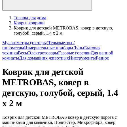
Товары для дома
Ковры, коврики
Коврик для детской METROBAS, ковер в детскую,
голубой, серый, 1.4 x 2 м
Мультиметры (тестеры)
Термометры /
пирометры
Измерительные приборы
Лупы
Бытовая
техника
Весы
Электротовары
Газовые горелки
Для ванной
комнаты
Для домашних животных
Инструменты
Разное
Коврик для детской
METROBAS, ковер в
детскую, голубой, серый, 1.4
x 2 м
Коврик для детской METROBAS ковер в детскую дорога с
машинками для мальчика, Полиэстер, Микрофибра, ковер