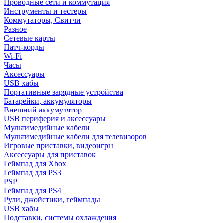
Проводные сети и коммутация
Инструменты и тестеры
Коммутаторы, Свитчи
Разное
Сетевые карты
Патч-корды
Wi-Fi
Часы
Аксессуары
USB хабы
Портативные зарядные устройства
Батарейки, аккумуляторы
Внешний аккумулятор
USB периферия и аксессуары
Мультимедийные кабели
Мультимедийные кабели для телевизоров
Игровые приставки, видеоигры
Аксессуары для приставок
Геймпад для Xbox
Геймпад для PS3
PSP
Геймпад для PS4
Рули, джойстики, геймпады
USB хабы
Подставки, системы охлаждения