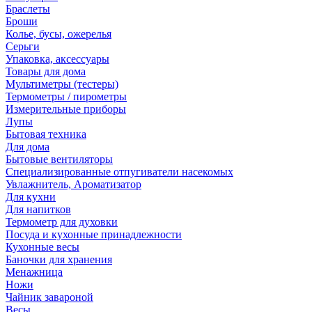
Браслеты
Броши
Колье, бусы, ожерелья
Серьги
Упаковка, аксессуары
Товары для дома
Мультиметры (тестеры)
Термометры / пирометры
Измерительные приборы
Лупы
Бытовая техника
Для дома
Бытовые вентиляторы
Специализированные отпугиватели насекомых
Увлажнитель, Ароматизатор
Для кухни
Для напитков
Термометр для духовки
Посуда и кухонные принадлежности
Кухонные весы
Баночки для хранения
Менажница
Ножи
Чайник завароной
Весы