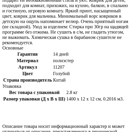
подарит ей необыкновенный стиль и уют. Коврик для детей,
подходит для комнат, прихожих, на кухню, балкон, в спальню
и гостиную, игровую комнату. Яркий принт, насыщенный
цвет, коврик для мальчика. Минимальный ворс ковриков в
детскую на ощупь напоминает велюр. Очень приятный ногам
(не складной). Уход за изделием: Стирка при 30гр на щадящей
программе без отжима. Не сушить в с/м, не гладить утюгом,
не выжимать. Химическая сушка в барабаном сушителе не
рекомендуется.
Основные
Гарантия
14 дней
Материал
полиэстер
Артикул
11207
Цвет
Голубой
Страна производитель
Китай
Упаковка
Вес товара с упаковкой
2.8 кг
Размер упаковки (Д x В x Ш)
1400 x 12 x 12 см, 0.2016 м3.
Описание товара носит информационный характер и может
отличаться от описания, представленного в технической