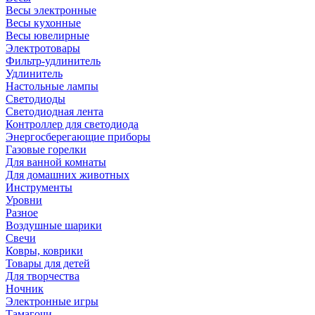
Весы электронные
Весы кухонные
Весы ювелирные
Электротовары
Фильтр-удлинитель
Удлинитель
Настольные лампы
Светодиоды
Светодиодная лента
Контроллер для светодиода
Энергосберегающие приборы
Газовые горелки
Для ванной комнаты
Для домашних животных
Инструменты
Уровни
Разное
Воздушные шарики
Свечи
Ковры, коврики
Товары для детей
Для творчества
Ночник
Электронные игры
Тамагочи