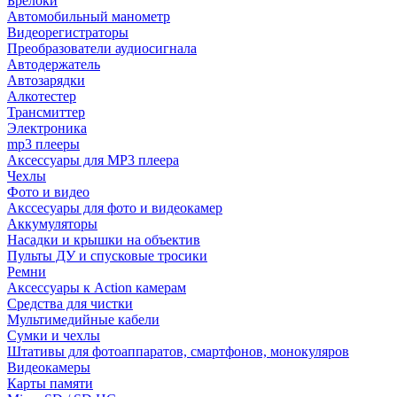
Брелоки
Автомобильный манометр
Видеорегистраторы
Преобразователи аудиосигнала
Автодержатель
Автозарядки
Алкотестер
Трансмиттер
Электроника
mp3 плееры
Аксессуары для MP3 плеера
Чехлы
Фото и видео
Акссесуары для фото и видеокамер
Аккумуляторы
Насадки и крышки на объектив
Пульты ДУ и спусковые тросики
Ремни
Аксессуары к Action камерам
Средства для чистки
Мультимедийные кабели
Сумки и чехлы
Штативы для фотоаппаратов, смартфонов, монокуляров
Видеокамеры
Карты памяти