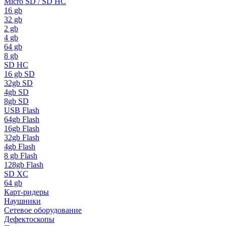
Micro SD / SD HC
16 gb
32 gb
2 gb
4 gb
64 gb
8 gb
SD HC
16 gb SD
32gb SD
4gb SD
8gb SD
USB Flash
64gb Flash
16gb Flash
32gb Flash
4gb Flash
8 gb Flash
128gb Flash
SD XC
64 gb
Карт-ридеры
Наушники
Сетевое оборудование
Дефектоскопы