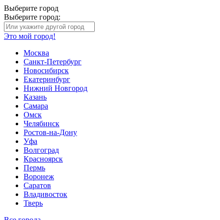
Выберите город
Выберите город:
Это мой город!
Москва
Санкт-Петербург
Новосибирск
Екатеринбург
Нижний Новгород
Казань
Самара
Омск
Челябинск
Ростов-на-Дону
Уфа
Волгоград
Красноярск
Пермь
Воронеж
Саратов
Владивосток
Тверь
Все города