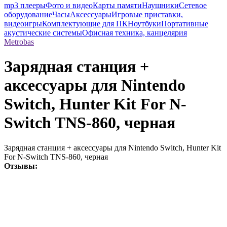
mp3 плееры
Фото и видео
Карты памяти
Наушники
Сетевое
оборудование
Часы
Аксессуары
Игровые приставки,
видеоигры
Комплектующие для ПК
Ноутбуки
Портативные
акустические системы
Офисная техника, канцелярия
Metrobas
Зарядная станция +
аксессуары для Nintendo
Switch, Hunter Kit For N-
Switch TNS-860, черная
Зарядная станция + аксессуары для Nintendo Switch, Hunter Kit
For N-Switch TNS-860, черная
Отзывы: