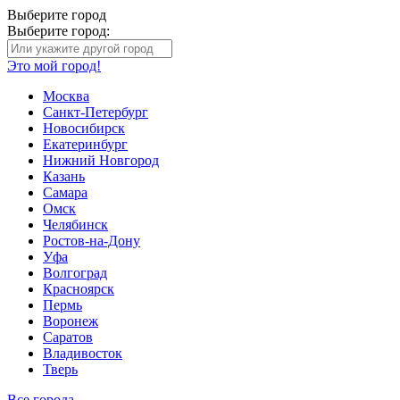
Выберите город
Выберите город:
Это мой город!
Москва
Санкт-Петербург
Новосибирск
Екатеринбург
Нижний Новгород
Казань
Самара
Омск
Челябинск
Ростов-на-Дону
Уфа
Волгоград
Красноярск
Пермь
Воронеж
Саратов
Владивосток
Тверь
Все города