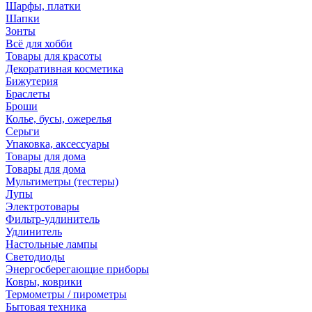
Шарфы, платки
Шапки
Зонты
Всё для хобби
Товары для красоты
Декоративная косметика
Бижутерия
Браслеты
Броши
Колье, бусы, ожерелья
Серьги
Упаковка, аксессуары
Товары для дома
Товары для дома
Мультиметры (тестеры)
Лупы
Электротовары
Фильтр-удлинитель
Удлинитель
Настольные лампы
Светодиоды
Энергосберегающие приборы
Ковры, коврики
Термометры / пирометры
Бытовая техника