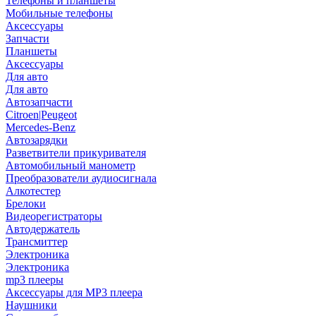
Телефоны и планшеты
Мобильные телефоны
Аксессуары
Запчасти
Планшеты
Аксессуары
Для авто
Для авто
Автозапчасти
Citroen|Peugeot
Mercedes-Benz
Автозарядки
Разветвители прикуривателя
Автомобильный манометр
Преобразователи аудиосигнала
Алкотестер
Брелоки
Видеорегистраторы
Автодержатель
Трансмиттер
Электроника
Электроника
mp3 плееры
Аксессуары для MP3 плеера
Наушники