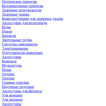
Оптические прицелы
Коллиматорные прицелы
Лазерные целеуказатели
Лазерные указки
Комплектующие для лазерных указок
Аксессуары для велосипеда
Игры
Покер
Бинокли
Зрительные трубы
Средства самозащиты
Электрошокеры
Отпугиватели животных
Аксессуары
Компасы
Мультитулы
Ножи
Огниво
Топоры
Газовые горелки
Надувные подушки
Аксессуары для фитнеса
Для женщин
Для женщин
Аксессуары