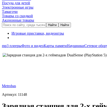
Посуда для детей
Электронные игры
Тамагочи
Товары со скидкой
Акционные товары
Игровые приставки, видеоигры
mp3 плееры
Фото и видео
Карты памяти
Наушники
Сетевое обор
Metrobas
Артикул: 11148
Зарядная станция для 2-x гейм