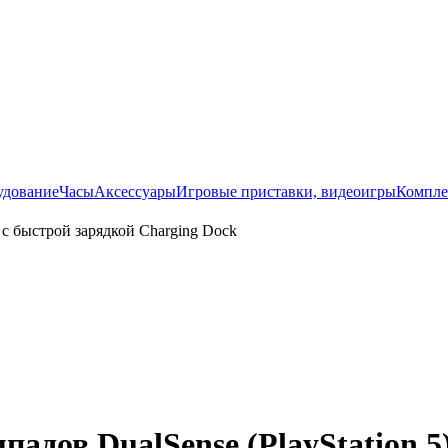
удование
Часы
Аксессуары
Игровые приставки, видеоигры
Компле
падов DualSense (PlayStation 5