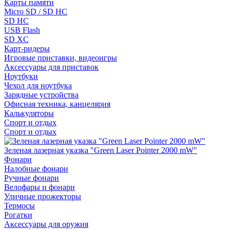
Карты памяти
Micro SD / SD HC
SD HC
USB Flash
SD XC
Карт-ридеры
Игровые приставки, видеоигры
Аксессуары для приставок
Ноутбуки
Чехол для ноутбука
Зарядные устройства
Офисная техника, канцелярия
Калькуляторы
Спорт и отдых
Спорт и отдых
Зеленая лазерная указка "Green Laser Pointer 2000 mW"
Фонари
Налобные фонари
Ручные фонари
Велофары и фонари
Уличные прожекторы
Термосы
Рогатки
Аксессуары для оружия