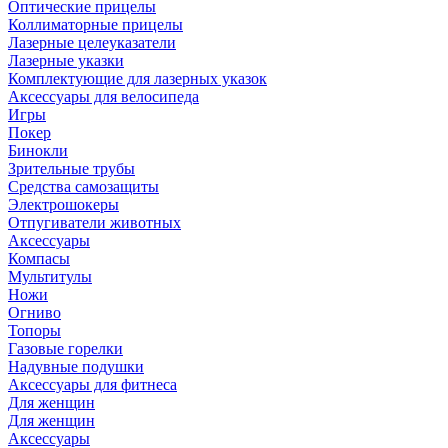
Оптические прицелы
Коллиматорные прицелы
Лазерные целеуказатели
Лазерные указки
Комплектующие для лазерных указок
Аксессуары для велосипеда
Игры
Покер
Бинокли
Зрительные трубы
Средства самозащиты
Электрошокеры
Отпугиватели животных
Аксессуары
Компасы
Мультитулы
Ножи
Огниво
Топоры
Газовые горелки
Надувные подушки
Аксессуары для фитнеса
Для женщин
Для женщин
Аксессуары