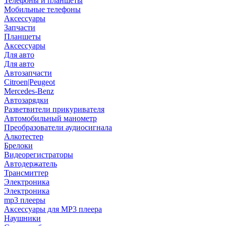
Телефоны и планшеты
Мобильные телефоны
Аксессуары
Запчасти
Планшеты
Аксессуары
Для авто
Для авто
Автозапчасти
Citroen|Peugeot
Mercedes-Benz
Автозарядки
Разветвители прикуривателя
Автомобильный манометр
Преобразователи аудиосигнала
Алкотестер
Брелоки
Видеорегистраторы
Автодержатель
Трансмиттер
Электроника
Электроника
mp3 плееры
Аксессуары для MP3 плеера
Наушники