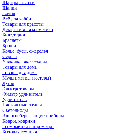
Шарфы, платки
Шапки
Зонты
Всё для хобби
Товары для красоты
Декоративная косметика
Бижутерия
Браслеты
Броши
Колье, бусы, ожерелья
Серьги
Упаковка, аксессуары
Товары для дома
Товары для дома
Мультиметры (тестеры)
Лупы
Электротовары
Фильтр-удлинитель
Удлинитель
Настольные лампы
Светодиоды
Энергосберегающие приборы
Ковры, коврики
Термометры / пирометры
Бытовая техника