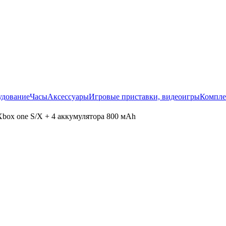
удование
Часы
Аксессуары
Игровые приставки, видеоигры
Компле