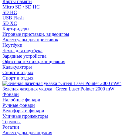
Карты памяти
Micro SD / SD HC
SD HC
USB Flash
SD XC
Карт-ридеры
Игровые приставки, видеоигры
Аксессуары для приставок
Ноутбуки
Чехол для ноутбука
Зарядные устройства
Офисная техника, канцелярия
Калькуляторы
Спорт и отдых
Спорт и отдых
Зеленая лазерная указка "Green Laser Pointer 2000 mW"
Фонари
Налобные фонари
Ручные фонари
Велофары и фонари
Уличные прожекторы
Термосы
Рогатки
Аксессуары для оружия