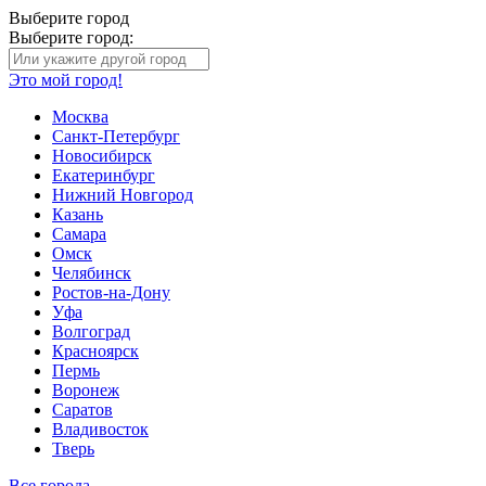
Выберите город
Выберите город:
Это мой город!
Москва
Санкт-Петербург
Новосибирск
Екатеринбург
Нижний Новгород
Казань
Самара
Омск
Челябинск
Ростов-на-Дону
Уфа
Волгоград
Красноярск
Пермь
Воронеж
Саратов
Владивосток
Тверь
Все города