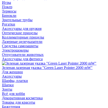
Игры
Покер
Термосы
Бинокли
Зрительные трубы
Рогатки
Аксессуары для оружия
Оптические прицелы
Коллиматорные прицелы
Лазерные целеуказатели
Средства самозащиты
Электрошокеры
Отпугиватели животных
Аксессуары для фитнеса
Зеленая лазерная указка "Green Laser Pointer 2000 mW"
Для женщин
Аксессуары
Шарфы, платки
Шапки
Зонты
Всё для хобби
Декоративная косметика
Товары для красоты
Бижутерия