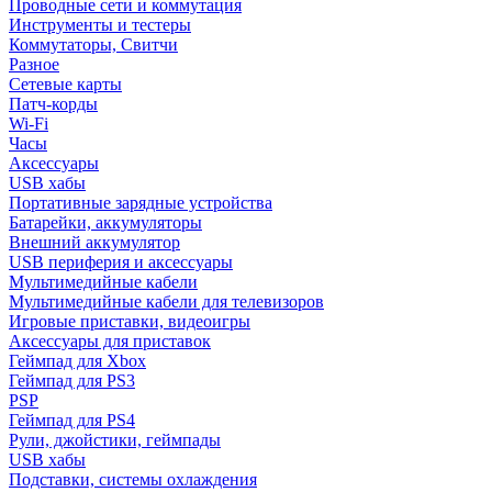
Проводные сети и коммутация
Инструменты и тестеры
Коммутаторы, Свитчи
Разное
Сетевые карты
Патч-корды
Wi-Fi
Часы
Аксессуары
USB хабы
Портативные зарядные устройства
Батарейки, аккумуляторы
Внешний аккумулятор
USB периферия и аксессуары
Мультимедийные кабели
Мультимедийные кабели для телевизоров
Игровые приставки, видеоигры
Аксессуары для приставок
Геймпад для Xbox
Геймпад для PS3
PSP
Геймпад для PS4
Рули, джойстики, геймпады
USB хабы
Подставки, системы охлаждения