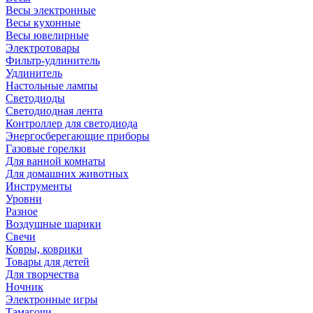
Весы электронные
Весы кухонные
Весы ювелирные
Электротовары
Фильтр-удлинитель
Удлинитель
Настольные лампы
Светодиоды
Светодиодная лента
Контроллер для светодиода
Энергосберегающие приборы
Газовые горелки
Для ванной комнаты
Для домашних животных
Инструменты
Уровни
Разное
Воздушные шарики
Свечи
Ковры, коврики
Товары для детей
Для творчества
Ночник
Электронные игры
Тамагочи