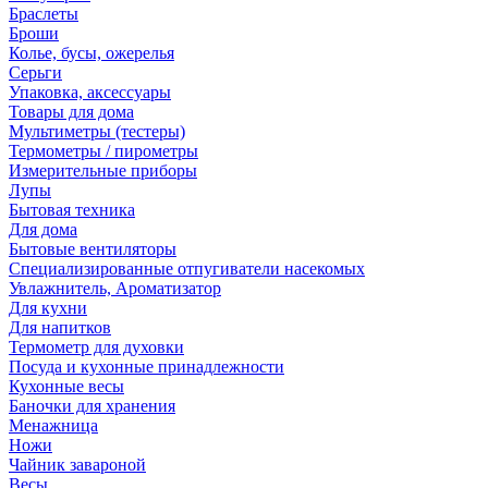
Браслеты
Броши
Колье, бусы, ожерелья
Серьги
Упаковка, аксессуары
Товары для дома
Мультиметры (тестеры)
Термометры / пирометры
Измерительные приборы
Лупы
Бытовая техника
Для дома
Бытовые вентиляторы
Специализированные отпугиватели насекомых
Увлажнитель, Ароматизатор
Для кухни
Для напитков
Термометр для духовки
Посуда и кухонные принадлежности
Кухонные весы
Баночки для хранения
Менажница
Ножи
Чайник завароной
Весы