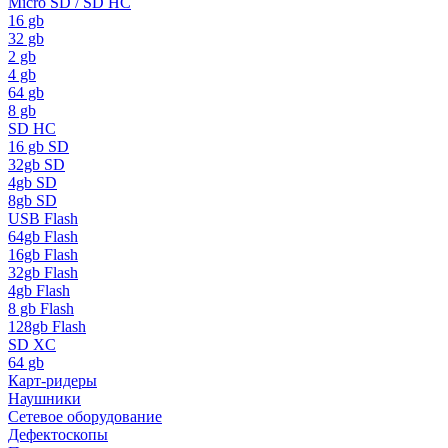
Micro SD / SD HC
16 gb
32 gb
2 gb
4 gb
64 gb
8 gb
SD HC
16 gb SD
32gb SD
4gb SD
8gb SD
USB Flash
64gb Flash
16gb Flash
32gb Flash
4gb Flash
8 gb Flash
128gb Flash
SD XC
64 gb
Карт-ридеры
Наушники
Сетевое оборудование
Дефектоскопы