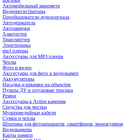
Брелоки
Автомобильный манометр
Видеорегистраторы
Преобразователи аудиосигнала
Автодержатель
Автозарядки
Алкотестер
Трансмиттер
Электроника
mp3 плееры
Аксессуары для MP3 плеера
Чехлы
Фото и видео
Акссесуары для фото и видеокамер
Аккумуляторы
Насадки и крышки на объектив
Пульты ДУ и спусковые тросики
Ремни
Аксессуары к Action камерам
Средства для чистки
Мультимедийные кабели
Сумки и чехлы
Штативы для фотоаппаратов, смартфонов, монокуляров
Видеокамеры
Карты памяти