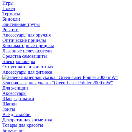
Игры
Покер
Термосы
Бинокли
Зрительные трубы
Рогатки
Аксессуары для оружия
Оптические прицелы
Коллиматорные прицелы
Лазерные целеуказатели
Средства самозащиты
Электрошокеры
Отпугиватели животных
Аксессуары для фитнеса
Зеленая лазерная указка "Green Laser Pointer 2000 mW"
Для женщин
Аксессуары
Шарфы, платки
Шапки
Зонты
Всё для хобби
Декоративная косметика
Товары для красоты
Бижутерия