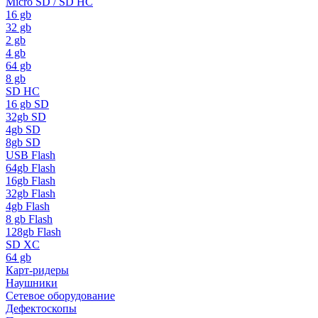
Micro SD / SD HC
16 gb
32 gb
2 gb
4 gb
64 gb
8 gb
SD HC
16 gb SD
32gb SD
4gb SD
8gb SD
USB Flash
64gb Flash
16gb Flash
32gb Flash
4gb Flash
8 gb Flash
128gb Flash
SD XC
64 gb
Карт-ридеры
Наушники
Сетевое оборудование
Дефектоскопы