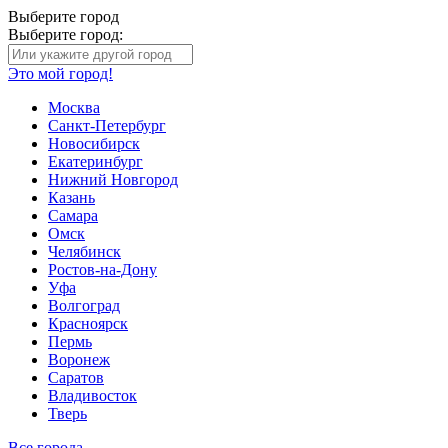
Выберите город
Выберите город:
Это мой город!
Москва
Санкт-Петербург
Новосибирск
Екатеринбург
Нижний Новгород
Казань
Самара
Омск
Челябинск
Ростов-на-Дону
Уфа
Волгоград
Красноярск
Пермь
Воронеж
Саратов
Владивосток
Тверь
Все города