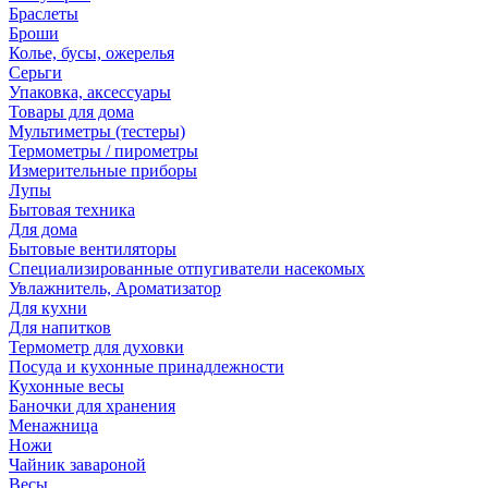
Браслеты
Броши
Колье, бусы, ожерелья
Серьги
Упаковка, аксессуары
Товары для дома
Мультиметры (тестеры)
Термометры / пирометры
Измерительные приборы
Лупы
Бытовая техника
Для дома
Бытовые вентиляторы
Специализированные отпугиватели насекомых
Увлажнитель, Ароматизатор
Для кухни
Для напитков
Термометр для духовки
Посуда и кухонные принадлежности
Кухонные весы
Баночки для хранения
Менажница
Ножи
Чайник завароной
Весы