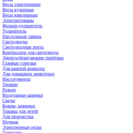
Весы электронные
Весы кухонные
Весы ювелирные
Электротовары
Фильтр-удлинитель
Удлинитель
Настольные лампы
Светодиоды
Светодиодная лента
Контроллер для светодиода
Энергосберегающие приборы
Газовые горелки
Для ванной комнаты
Для домашних животных
Инструменты
Уровни
Разное
Воздушные шарики
Свечи
Ковры, коврики
Товары для детей
Для творчества
Ночник
Электронные игры
Тамагочи