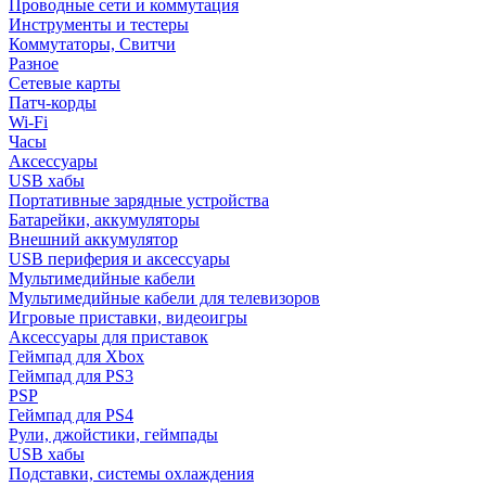
Проводные сети и коммутация
Инструменты и тестеры
Коммутаторы, Свитчи
Разное
Сетевые карты
Патч-корды
Wi-Fi
Часы
Аксессуары
USB хабы
Портативные зарядные устройства
Батарейки, аккумуляторы
Внешний аккумулятор
USB периферия и аксессуары
Мультимедийные кабели
Мультимедийные кабели для телевизоров
Игровые приставки, видеоигры
Аксессуары для приставок
Геймпад для Xbox
Геймпад для PS3
PSP
Геймпад для PS4
Рули, джойстики, геймпады
USB хабы
Подставки, системы охлаждения