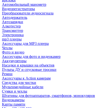
Брелоки
Автомобильный манометр
Видеорегистраторы
Преобразователи аудиосигнала
Автодержатель
Автозарядки
Алкотестер
Трансмиттер
Электроника
mp3 плееры
Аксессуары для MP3 плеера
Чехлы
Фото и видео
Акссесуары для фото и видеокамер
Аккумуляторы
Насадки и крышки на объектив
Пульты ДУ и спусковые тросики
Ремни
Аксессуары к Action камерам
Средства для чистки
Мультимедийные кабели
Сумки и чехлы
Штативы для фотоаппаратов, смартфонов, монокуляров
Видеокамеры
Карты памяти