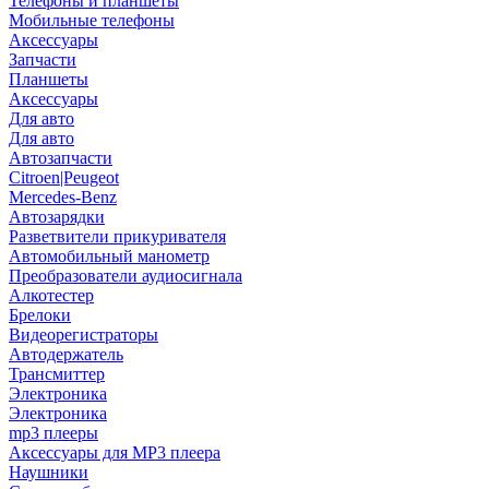
Телефоны и планшеты
Мобильные телефоны
Аксессуары
Запчасти
Планшеты
Аксессуары
Для авто
Для авто
Автозапчасти
Citroen|Peugeot
Mercedes-Benz
Автозарядки
Разветвители прикуривателя
Автомобильный манометр
Преобразователи аудиосигнала
Алкотестер
Брелоки
Видеорегистраторы
Автодержатель
Трансмиттер
Электроника
Электроника
mp3 плееры
Аксессуары для MP3 плеера
Наушники