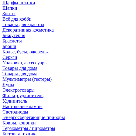
Шарфы, платки
Шапки
Зонты
Всё для хобби
Товары для красоты
Декоративная косметика
Бижутерия
Браслеты
Броши
Колье, бусы, ожерелья
Серьги
Упаковка, аксессуары
Товары для дома
Товары для дома
Мультиметры (тестеры)
Лупы
Электротовары
Фильтр-удлинитель
Удлинитель
Настольные лампы
Светодиоды
Энергосберегающие приборы
Ковры, коврики
Термометры / пирометры
Бытовая техника