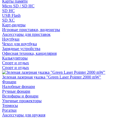
Карты памяти
Micro SD / SD HC
SD HC
USB Flash
SD XC
Карт-ридеры
Игровые приставки, видеоигры
Аксессуары для приставок
Ноутбуки
Чехол для ноутбука
Зарядные устройства
Офисная техника, канцелярия
Калькуляторы
Спорт и отдых
Спорт и отдых
Зеленая лазерная указка "Green Laser Pointer 2000 mW"
Фонари
Налобные фонари
Ручные фонари
Велофары и фонари
Уличные прожекторы
Термосы
Рогатки
Аксессуары для оружия