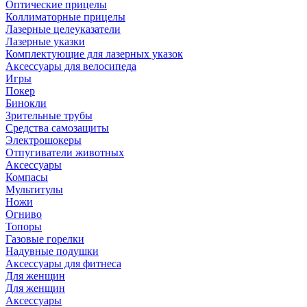
Оптические прицелы
Коллиматорные прицелы
Лазерные целеуказатели
Лазерные указки
Комплектующие для лазерных указок
Аксессуары для велосипеда
Игры
Покер
Бинокли
Зрительные трубы
Средства самозащиты
Электрошокеры
Отпугиватели животных
Аксессуары
Компасы
Мультитулы
Ножи
Огниво
Топоры
Газовые горелки
Надувные подушки
Аксессуары для фитнеса
Для женщин
Для женщин
Аксессуары