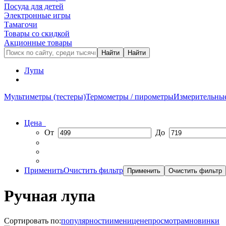
Посуда для детей
Электронные игры
Тамагочи
Товары со скидкой
Акционные товары
Лупы
Мультиметры (тестеры)
Термометры / пирометры
Измерительны
Цена
От
До
Применить
Очистить фильтр
Ручная лупа
Сортировать по:
популярности
имени
цене
просмотрам
новинки