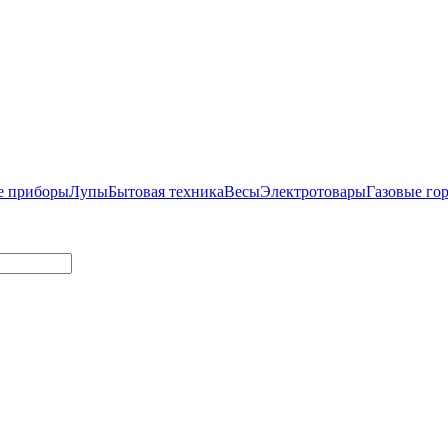
е приборы
Лупы
Бытовая техника
Весы
Электротовары
Газовые го