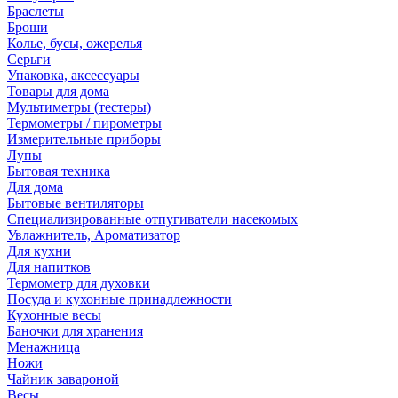
Браслеты
Броши
Колье, бусы, ожерелья
Серьги
Упаковка, аксессуары
Товары для дома
Мультиметры (тестеры)
Термометры / пирометры
Измерительные приборы
Лупы
Бытовая техника
Для дома
Бытовые вентиляторы
Специализированные отпугиватели насекомых
Увлажнитель, Ароматизатор
Для кухни
Для напитков
Термометр для духовки
Посуда и кухонные принадлежности
Кухонные весы
Баночки для хранения
Менажница
Ножи
Чайник завароной
Весы