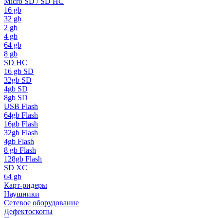
Micro SD / SD HC
16 gb
32 gb
2 gb
4 gb
64 gb
8 gb
SD HC
16 gb SD
32gb SD
4gb SD
8gb SD
USB Flash
64gb Flash
16gb Flash
32gb Flash
4gb Flash
8 gb Flash
128gb Flash
SD XC
64 gb
Карт-ридеры
Наушники
Сетевое оборудование
Дефектоскопы