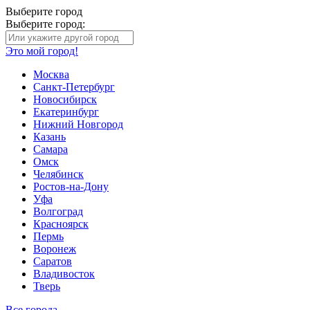
Выберите город
Выберите город:
Это мой город!
Москва
Санкт-Петербург
Новосибирск
Екатеринбург
Нижний Новгород
Казань
Самара
Омск
Челябинск
Ростов-на-Дону
Уфа
Волгоград
Красноярск
Пермь
Воронеж
Саратов
Владивосток
Тверь
Все города