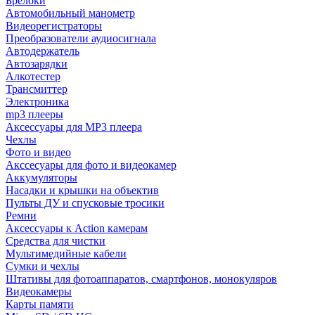
Брелоки
Автомобильный манометр
Видеорегистраторы
Преобразователи аудиосигнала
Автодержатель
Автозарядки
Алкотестер
Трансмиттер
Электроника
mp3 плееры
Аксессуары для MP3 плеера
Чехлы
Фото и видео
Акссесуары для фото и видеокамер
Аккумуляторы
Насадки и крышки на объектив
Пульты ДУ и спусковые тросики
Ремни
Аксессуары к Action камерам
Средства для чистки
Мультимедийные кабели
Сумки и чехлы
Штативы для фотоаппаратов, смартфонов, монокуляров
Видеокамеры
Карты памяти