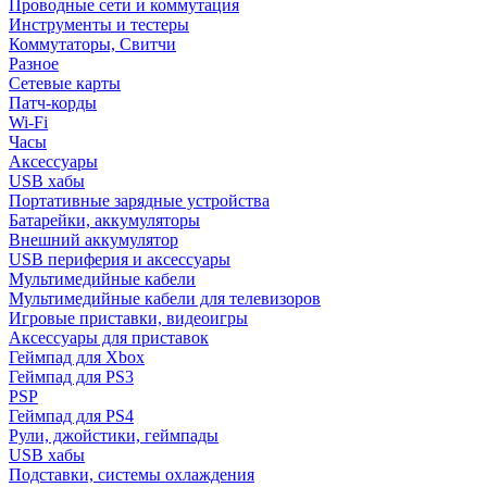
Проводные сети и коммутация
Инструменты и тестеры
Коммутаторы, Свитчи
Разное
Сетевые карты
Патч-корды
Wi-Fi
Часы
Аксессуары
USB хабы
Портативные зарядные устройства
Батарейки, аккумуляторы
Внешний аккумулятор
USB периферия и аксессуары
Мультимедийные кабели
Мультимедийные кабели для телевизоров
Игровые приставки, видеоигры
Аксессуары для приставок
Геймпад для Xbox
Геймпад для PS3
PSP
Геймпад для PS4
Рули, джойстики, геймпады
USB хабы
Подставки, системы охлаждения