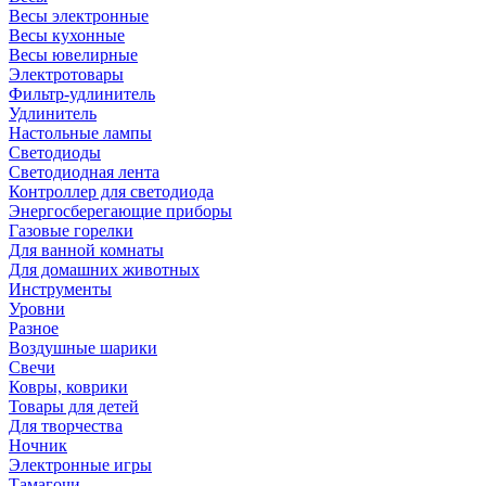
Весы электронные
Весы кухонные
Весы ювелирные
Электротовары
Фильтр-удлинитель
Удлинитель
Настольные лампы
Светодиоды
Светодиодная лента
Контроллер для светодиода
Энергосберегающие приборы
Газовые горелки
Для ванной комнаты
Для домашних животных
Инструменты
Уровни
Разное
Воздушные шарики
Свечи
Ковры, коврики
Товары для детей
Для творчества
Ночник
Электронные игры
Тамагочи