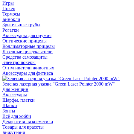
Игры
Покер
Термосы
Бинокли
Зрительные трубы
Рогатки
Аксессуары для оружия
Оптические прицелы
Коллиматорные прицелы
Лазерные целеуказатели
Средства самозащиты
Электрошокеры
Отпугиватели животных
Аксессуары для фитнеса
Зеленая лазерная указка "Green Laser Pointer 2000 mW"
Для женщин
Аксессуары
Шарфы, платки
Шапки
Зонты
Всё для хобби
Декоративная косметика
Товары для красоты
Бижутерия