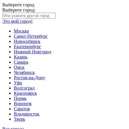
Выберите город
Выберите город:
Это мой город!
Москва
Санкт-Петербург
Новосибирск
Екатеринбург
Нижний Новгород
Казань
Самара
Омск
Челябинск
Ростов-на-Дону
Уфа
Волгоград
Красноярск
Пермь
Воронеж
Саратов
Владивосток
Тверь
Все города