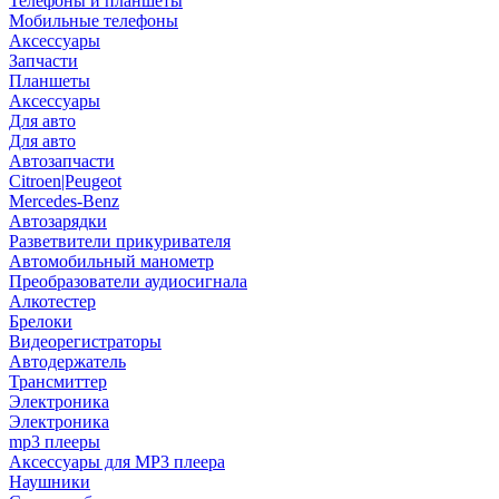
Телефоны и планшеты
Мобильные телефоны
Аксессуары
Запчасти
Планшеты
Аксессуары
Для авто
Для авто
Автозапчасти
Citroen|Peugeot
Mercedes-Benz
Автозарядки
Разветвители прикуривателя
Автомобильный манометр
Преобразователи аудиосигнала
Алкотестер
Брелоки
Видеорегистраторы
Автодержатель
Трансмиттер
Электроника
Электроника
mp3 плееры
Аксессуары для MP3 плеера
Наушники