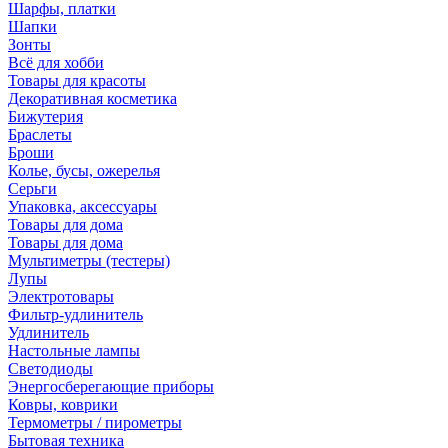
Шарфы, платки
Шапки
Зонты
Всё для хобби
Товары для красоты
Декоративная косметика
Бижутерия
Браслеты
Броши
Колье, бусы, ожерелья
Серьги
Упаковка, аксессуары
Товары для дома
Товары для дома
Мультиметры (тестеры)
Лупы
Электротовары
Фильтр-удлинитель
Удлинитель
Настольные лампы
Светодиоды
Энергосберегающие приборы
Ковры, коврики
Термометры / пирометры
Бытовая техника