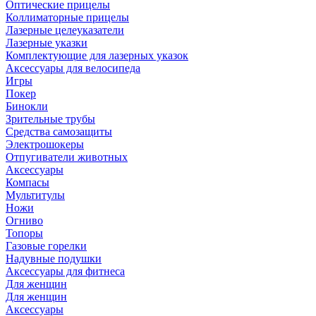
Оптические прицелы
Коллиматорные прицелы
Лазерные целеуказатели
Лазерные указки
Комплектующие для лазерных указок
Аксессуары для велосипеда
Игры
Покер
Бинокли
Зрительные трубы
Средства самозащиты
Электрошокеры
Отпугиватели животных
Аксессуары
Компасы
Мультитулы
Ножи
Огниво
Топоры
Газовые горелки
Надувные подушки
Аксессуары для фитнеса
Для женщин
Для женщин
Аксессуары