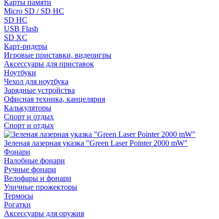
Карты памяти
Micro SD / SD HC
SD HC
USB Flash
SD XC
Карт-ридеры
Игровые приставки, видеоигры
Аксессуары для приставок
Ноутбуки
Чехол для ноутбука
Зарядные устройства
Офисная техника, канцелярия
Калькуляторы
Спорт и отдых
Спорт и отдых
Зеленая лазерная указка "Green Laser Pointer 2000 mW"
Фонари
Налобные фонари
Ручные фонари
Велофары и фонари
Уличные прожекторы
Термосы
Рогатки
Аксессуары для оружия