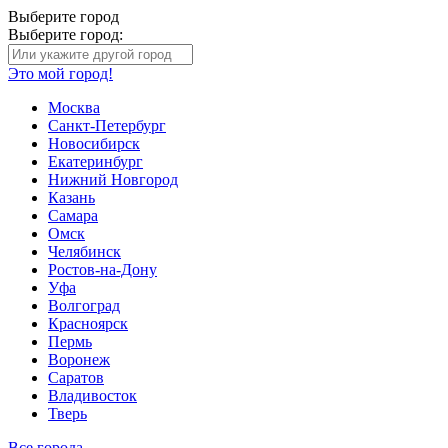
Выберите город
Выберите город:
Это мой город!
Москва
Санкт-Петербург
Новосибирск
Екатеринбург
Нижний Новгород
Казань
Самара
Омск
Челябинск
Ростов-на-Дону
Уфа
Волгоград
Красноярск
Пермь
Воронеж
Саратов
Владивосток
Тверь
Все города