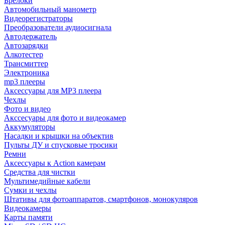
Брелоки
Автомобильный манометр
Видеорегистраторы
Преобразователи аудиосигнала
Автодержатель
Автозарядки
Алкотестер
Трансмиттер
Электроника
mp3 плееры
Аксессуары для MP3 плеера
Чехлы
Фото и видео
Акссесуары для фото и видеокамер
Аккумуляторы
Насадки и крышки на объектив
Пульты ДУ и спусковые тросики
Ремни
Аксессуары к Action камерам
Средства для чистки
Мультимедийные кабели
Сумки и чехлы
Штативы для фотоаппаратов, смартфонов, монокуляров
Видеокамеры
Карты памяти