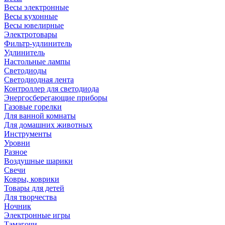
Весы электронные
Весы кухонные
Весы ювелирные
Электротовары
Фильтр-удлинитель
Удлинитель
Настольные лампы
Светодиоды
Светодиодная лента
Контроллер для светодиода
Энергосберегающие приборы
Газовые горелки
Для ванной комнаты
Для домашних животных
Инструменты
Уровни
Разное
Воздушные шарики
Свечи
Ковры, коврики
Товары для детей
Для творчества
Ночник
Электронные игры
Тамагочи