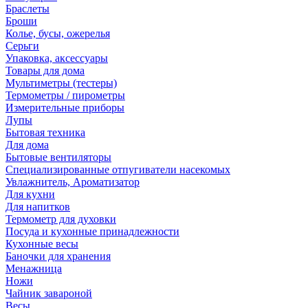
Браслеты
Броши
Колье, бусы, ожерелья
Серьги
Упаковка, аксессуары
Товары для дома
Мультиметры (тестеры)
Термометры / пирометры
Измерительные приборы
Лупы
Бытовая техника
Для дома
Бытовые вентиляторы
Специализированные отпугиватели насекомых
Увлажнитель, Ароматизатор
Для кухни
Для напитков
Термометр для духовки
Посуда и кухонные принадлежности
Кухонные весы
Баночки для хранения
Менажница
Ножи
Чайник завароной
Весы