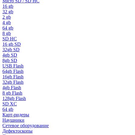
Micro SD / SD HC
16 gb
32 gb
2 gb
4 gb
64 gb
8 gb
SD HC
16 gb SD
32gb SD
4gb SD
8gb SD
USB Flash
64gb Flash
16gb Flash
32gb Flash
4gb Flash
8 gb Flash
128gb Flash
SD XC
64 gb
Карт-ридеры
Наушники
Сетевое оборудование
Дефектоскопы