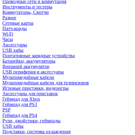
Проводные сети и коммутация
Инструменты и тестеры
Коммутаторы, Свитчи
Разное
Сетевые карты
Патч-корды
Wi-Fi
Часы
Аксессуары
USB хабы
Портативные зарядные устройства
Батарейки, аккумуляторы
Внешний аккумулятор
USB периферия и аксессуары
Мультимедийные кабели
Мультимедийные кабели для телевизоров
Игровые приставки, видеоигры
Аксессуары для приставок
Геймпад для Xbox
Геймпад для PS3
PSP
Геймпад для PS4
Рули, джойстики, геймпады
USB хабы
Подставки, системы охлаждения