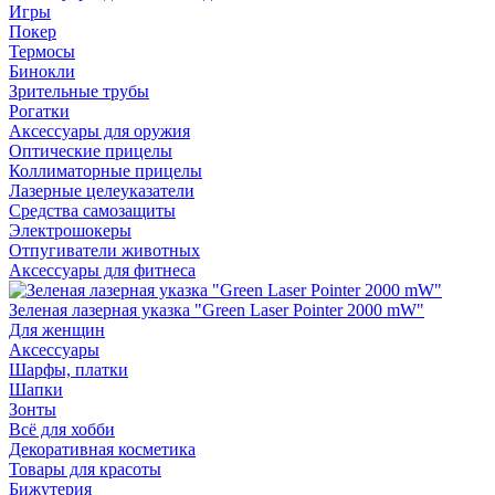
Игры
Покер
Термосы
Бинокли
Зрительные трубы
Рогатки
Аксессуары для оружия
Оптические прицелы
Коллиматорные прицелы
Лазерные целеуказатели
Средства самозащиты
Электрошокеры
Отпугиватели животных
Аксессуары для фитнеса
Зеленая лазерная указка "Green Laser Pointer 2000 mW"
Для женщин
Аксессуары
Шарфы, платки
Шапки
Зонты
Всё для хобби
Декоративная косметика
Товары для красоты
Бижутерия