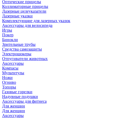
Оптические прицелы
Коллиматорные прицелы
Лазерные целеуказатели
Лазерные указки
Комплектующие для лазерных указок
Аксессуары для велосипеда
Игры
Покер
Бинокли
Зрительные трубы
Средства самозащиты
Электрошокеры
Отпугиватели животных
Аксессуары
Компасы
Мультитулы
Ножи
Огниво
Топоры
Газовые горелки
Надувные подушки
Аксессуары для фитнеса
Для женщин
Для женщин
Аксессуары