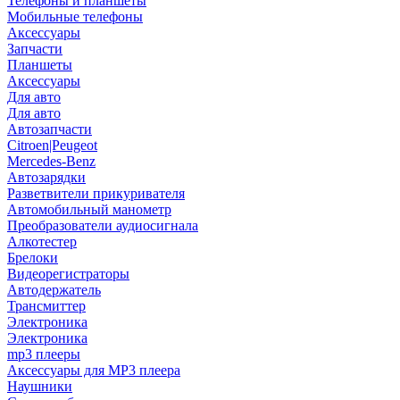
Телефоны и планшеты
Мобильные телефоны
Аксессуары
Запчасти
Планшеты
Аксессуары
Для авто
Для авто
Автозапчасти
Citroen|Peugeot
Mercedes-Benz
Автозарядки
Разветвители прикуривателя
Автомобильный манометр
Преобразователи аудиосигнала
Алкотестер
Брелоки
Видеорегистраторы
Автодержатель
Трансмиттер
Электроника
Электроника
mp3 плееры
Аксессуары для MP3 плеера
Наушники