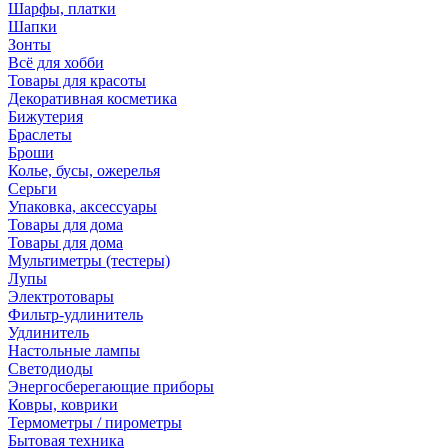
Шарфы, платки
Шапки
Зонты
Всё для хобби
Товары для красоты
Декоративная косметика
Бижутерия
Браслеты
Броши
Колье, бусы, ожерелья
Серьги
Упаковка, аксессуары
Товары для дома
Товары для дома
Мультиметры (тестеры)
Лупы
Электротовары
Фильтр-удлинитель
Удлинитель
Настольные лампы
Светодиоды
Энергосберегающие приборы
Ковры, коврики
Термометры / пирометры
Бытовая техника