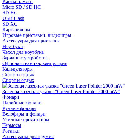
Карты памяти
Micro SD / SD HC
SD HC
USB Flash
SD XC
Карт-ридеры
Игровые приставки, видеоигры
Аксессуары для приставок
Ноутбуки
Чехол для ноутбука
Зарядные устройства
Офисная техника, канцелярия
Калькуляторы
Спорт и отдых
Спорт и отдых
Зеленая лазерная указка "Green Laser Pointer 2000 mW"
Фонари
Налобные фонари
Ручные фонари
Велофары и фонари
Уличные прожекторы
Термосы
Рогатки
Аксессуары для оружия