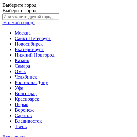
Выберите город
Выберите город:
Это мой город!
Москва
Санкт-Петербург
Новосибирск
Екатеринбург
Нижний Новгород
Казань
Самара
Омск
Челябинск
Ростов-на-Дону
Уфа
Волгоград
Красноярск
Пермь
Воронеж
Саратов
Владивосток
Тверь
Все города