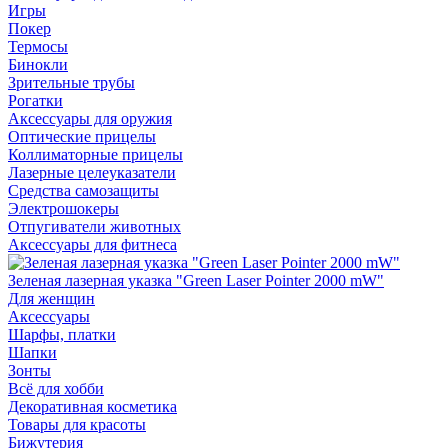
Игры
Покер
Термосы
Бинокли
Зрительные трубы
Рогатки
Аксессуары для оружия
Оптические прицелы
Коллиматорные прицелы
Лазерные целеуказатели
Средства самозащиты
Электрошокеры
Отпугиватели животных
Аксессуары для фитнеса
Зеленая лазерная указка "Green Laser Pointer 2000 mW"
Для женщин
Аксессуары
Шарфы, платки
Шапки
Зонты
Всё для хобби
Декоративная косметика
Товары для красоты
Бижутерия