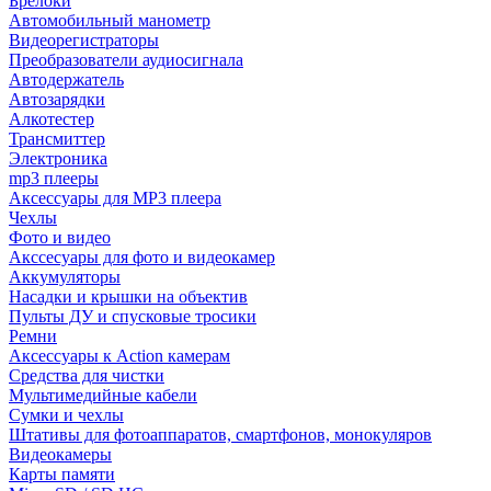
Брелоки
Автомобильный манометр
Видеорегистраторы
Преобразователи аудиосигнала
Автодержатель
Автозарядки
Алкотестер
Трансмиттер
Электроника
mp3 плееры
Аксессуары для MP3 плеера
Чехлы
Фото и видео
Акссесуары для фото и видеокамер
Аккумуляторы
Насадки и крышки на объектив
Пульты ДУ и спусковые тросики
Ремни
Аксессуары к Action камерам
Средства для чистки
Мультимедийные кабели
Сумки и чехлы
Штативы для фотоаппаратов, смартфонов, монокуляров
Видеокамеры
Карты памяти