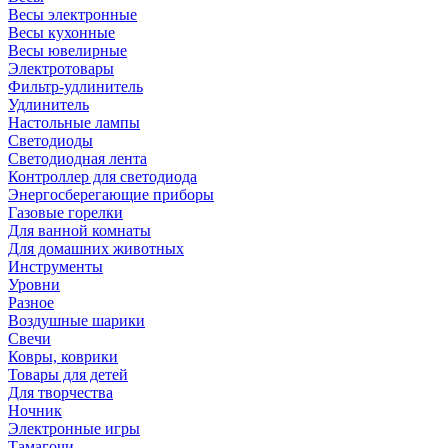
Весы электронные
Весы кухонные
Весы ювелирные
Электротовары
Фильтр-удлинитель
Удлинитель
Настольные лампы
Светодиоды
Светодиодная лента
Контроллер для светодиода
Энергосберегающие приборы
Газовые горелки
Для ванной комнаты
Для домашних животных
Инструменты
Уровни
Разное
Воздушные шарики
Свечи
Ковры, коврики
Товары для детей
Для творчества
Ночник
Электронные игры
Тамагочи