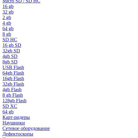
Micro SD / SD HC
16 gb
32 gb
2 gb
4 gb
64 gb
8 gb
SD HC
16 gb SD
32gb SD
4gb SD
8gb SD
USB Flash
64gb Flash
16gb Flash
32gb Flash
4gb Flash
8 gb Flash
128gb Flash
SD XC
64 gb
Карт-ридеры
Наушники
Сетевое оборудование
Дефектоскопы