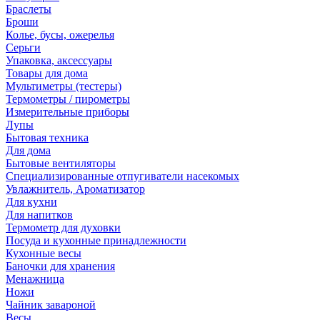
Браслеты
Броши
Колье, бусы, ожерелья
Серьги
Упаковка, аксессуары
Товары для дома
Мультиметры (тестеры)
Термометры / пирометры
Измерительные приборы
Лупы
Бытовая техника
Для дома
Бытовые вентиляторы
Специализированные отпугиватели насекомых
Увлажнитель, Ароматизатор
Для кухни
Для напитков
Термометр для духовки
Посуда и кухонные принадлежности
Кухонные весы
Баночки для хранения
Менажница
Ножи
Чайник завароной
Весы