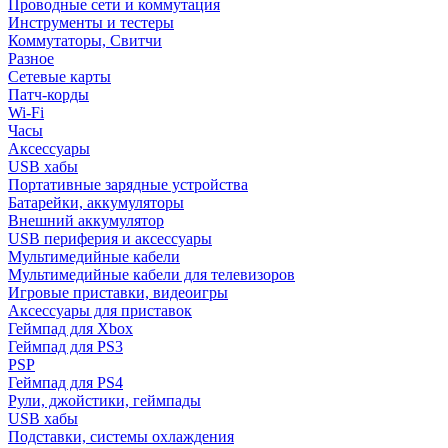
Проводные сети и коммутация
Инструменты и тестеры
Коммутаторы, Свитчи
Разное
Сетевые карты
Патч-корды
Wi-Fi
Часы
Аксессуары
USB хабы
Портативные зарядные устройства
Батарейки, аккумуляторы
Внешний аккумулятор
USB периферия и аксессуары
Мультимедийные кабели
Мультимедийные кабели для телевизоров
Игровые приставки, видеоигры
Аксессуары для приставок
Геймпад для Xbox
Геймпад для PS3
PSP
Геймпад для PS4
Рули, джойстики, геймпады
USB хабы
Подставки, системы охлаждения