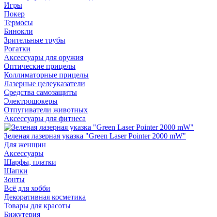
Игры
Покер
Термосы
Бинокли
Зрительные трубы
Рогатки
Аксессуары для оружия
Оптические прицелы
Коллиматорные прицелы
Лазерные целеуказатели
Средства самозащиты
Электрошокеры
Отпугиватели животных
Аксессуары для фитнеса
Зеленая лазерная указка "Green Laser Pointer 2000 mW"
Для женщин
Аксессуары
Шарфы, платки
Шапки
Зонты
Всё для хобби
Декоративная косметика
Товары для красоты
Бижутерия