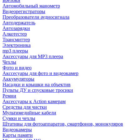
Брелоки
Автомобильный манометр
Видеорегистраторы
Преобразователи аудиосигнала
Автодержатель
Автозарядки
Алкотестер
Трансмиттер
Электроника
mp3 плееры
Аксессуары для MP3 плеера
Чехлы
Фото и видео
Акссесуары для фото и видеокамер
Аккумуляторы
Насадки и крышки на объектив
Пульты ДУ и спусковые тросики
Ремни
Аксессуары к Action камерам
Средства для чистки
Мультимедийные кабели
Сумки и чехлы
Штативы для фотоаппаратов, смартфонов, монокуляров
Видеокамеры
Карты памяти