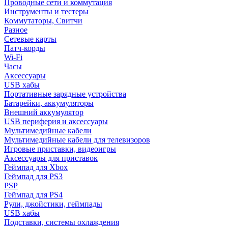
Проводные сети и коммутация
Инструменты и тестеры
Коммутаторы, Свитчи
Разное
Сетевые карты
Патч-корды
Wi-Fi
Часы
Аксессуары
USB хабы
Портативные зарядные устройства
Батарейки, аккумуляторы
Внешний аккумулятор
USB периферия и аксессуары
Мультимедийные кабели
Мультимедийные кабели для телевизоров
Игровые приставки, видеоигры
Аксессуары для приставок
Геймпад для Xbox
Геймпад для PS3
PSP
Геймпад для PS4
Рули, джойстики, геймпады
USB хабы
Подставки, системы охлаждения