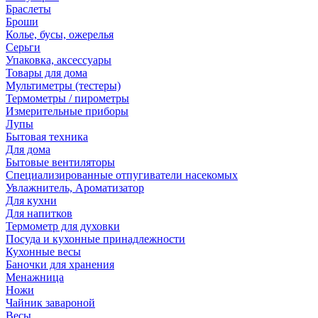
Браслеты
Броши
Колье, бусы, ожерелья
Серьги
Упаковка, аксессуары
Товары для дома
Мультиметры (тестеры)
Термометры / пирометры
Измерительные приборы
Лупы
Бытовая техника
Для дома
Бытовые вентиляторы
Специализированные отпугиватели насекомых
Увлажнитель, Ароматизатор
Для кухни
Для напитков
Термометр для духовки
Посуда и кухонные принадлежности
Кухонные весы
Баночки для хранения
Менажница
Ножи
Чайник завароной
Весы