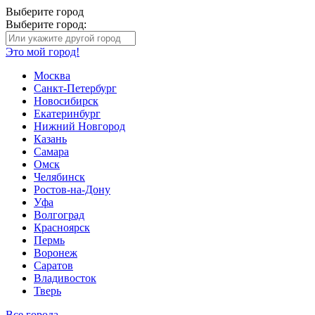
Выберите город
Выберите город:
Это мой город!
Москва
Санкт-Петербург
Новосибирск
Екатеринбург
Нижний Новгород
Казань
Самара
Омск
Челябинск
Ростов-на-Дону
Уфа
Волгоград
Красноярск
Пермь
Воронеж
Саратов
Владивосток
Тверь
Все города