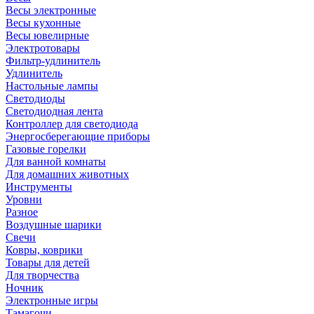
Весы электронные
Весы кухонные
Весы ювелирные
Электротовары
Фильтр-удлинитель
Удлинитель
Настольные лампы
Светодиоды
Светодиодная лента
Контроллер для светодиода
Энергосберегающие приборы
Газовые горелки
Для ванной комнаты
Для домашних животных
Инструменты
Уровни
Разное
Воздушные шарики
Свечи
Ковры, коврики
Товары для детей
Для творчества
Ночник
Электронные игры
Тамагочи