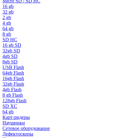
Micro SD / SD HC
16 gb
32 gb
2 gb
4 gb
64 gb
8 gb
SD HC
16 gb SD
32gb SD
4gb SD
8gb SD
USB Flash
64gb Flash
16gb Flash
32gb Flash
4gb Flash
8 gb Flash
128gb Flash
SD XC
64 gb
Карт-ридеры
Наушники
Сетевое оборудование
Дефектоскопы