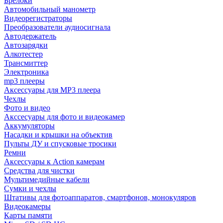
Брелоки
Автомобильный манометр
Видеорегистраторы
Преобразователи аудиосигнала
Автодержатель
Автозарядки
Алкотестер
Трансмиттер
Электроника
mp3 плееры
Аксессуары для MP3 плеера
Чехлы
Фото и видео
Акссесуары для фото и видеокамер
Аккумуляторы
Насадки и крышки на объектив
Пульты ДУ и спусковые тросики
Ремни
Аксессуары к Action камерам
Средства для чистки
Мультимедийные кабели
Сумки и чехлы
Штативы для фотоаппаратов, смартфонов, монокуляров
Видеокамеры
Карты памяти