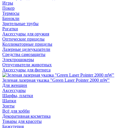
Игры
Покер
Термосы
Бинокли
Зрительные трубы
Рогатки
Аксессуары для оружия
Оптические прицелы
Коллиматорные прицелы
Лазерные целеуказатели
Средства самозащиты
Электрошокеры
Отпугиватели животных
Аксессуары для фитнеса
Зеленая лазерная указка "Green Laser Pointer 2000 mW"
Для женщин
Аксессуары
Шарфы, платки
Шапки
Зонты
Всё для хобби
Декоративная косметика
Товары для красоты
Бижутерия