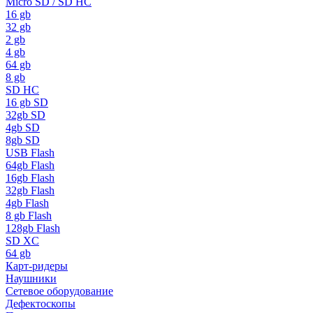
Micro SD / SD HC
16 gb
32 gb
2 gb
4 gb
64 gb
8 gb
SD HC
16 gb SD
32gb SD
4gb SD
8gb SD
USB Flash
64gb Flash
16gb Flash
32gb Flash
4gb Flash
8 gb Flash
128gb Flash
SD XC
64 gb
Карт-ридеры
Наушники
Сетевое оборудование
Дефектоскопы