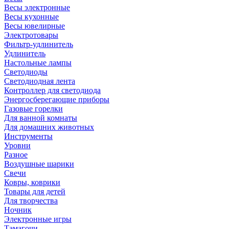
Весы электронные
Весы кухонные
Весы ювелирные
Электротовары
Фильтр-удлинитель
Удлинитель
Настольные лампы
Светодиоды
Светодиодная лента
Контроллер для светодиода
Энергосберегающие приборы
Газовые горелки
Для ванной комнаты
Для домашних животных
Инструменты
Уровни
Разное
Воздушные шарики
Свечи
Ковры, коврики
Товары для детей
Для творчества
Ночник
Электронные игры
Тамагочи