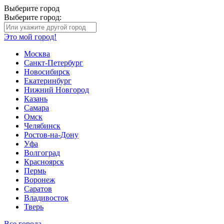
Выберите город
Выберите город:
Это мой город!
Москва
Санкт-Петербург
Новосибирск
Екатеринбург
Нижний Новгород
Казань
Самара
Омск
Челябинск
Ростов-на-Дону
Уфа
Волгоград
Красноярск
Пермь
Воронеж
Саратов
Владивосток
Тверь
Все города