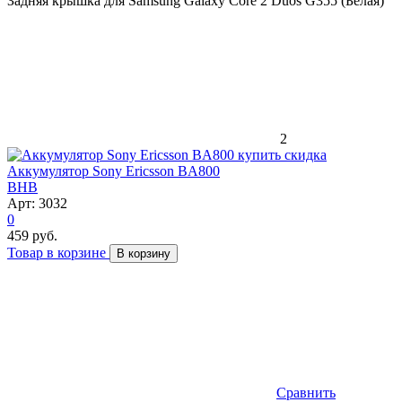
Задняя крышка для Samsung Galaxy Core 2 Duos G355 (Белая)
2
скидка
Аккумулятор Sony Ericsson BA800
BHB
Арт: 3032
0
459 руб.
Товар в корзине
В корзину
Сравнить