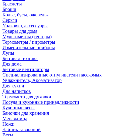
Браслеты
Броши
Колье, бусы, ожерелья
Серьги
Упаковка, аксессуары
Товары для дома
Мультиметры (тестеры)
Термометры / пирометры
Измерительные приборы
Лупы
Бытовая техника
Для дома
Бытовые вентиляторы
Специализированные отпугиватели насекомых
Увлажнитель, Ароматизатор
Для кухни
Для напитков
Термометр для духовки
Посуда и кухонные принадлежности
Кухонные весы
Баночки для хранения
Менажница
Ножи
Чайник завароной
Весы