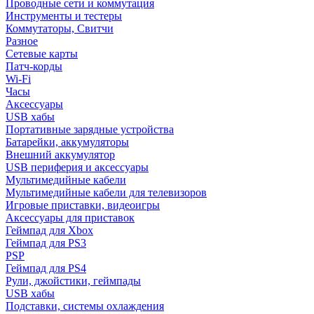
Проводные сети и коммутация
Инструменты и тестеры
Коммутаторы, Свитчи
Разное
Сетевые карты
Патч-корды
Wi-Fi
Часы
Аксессуары
USB хабы
Портативные зарядные устройства
Батарейки, аккумуляторы
Внешний аккумулятор
USB периферия и аксессуары
Мультимедийные кабели
Мультимедийные кабели для телевизоров
Игровые приставки, видеоигры
Аксессуары для приставок
Геймпад для Xbox
Геймпад для PS3
PSP
Геймпад для PS4
Рули, джойстики, геймпады
USB хабы
Подставки, системы охлаждения