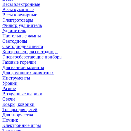
Весы электронные
Весы кухонные
Весы ювелирные
Электротовары
Фильтр-удлинитель
Удлинитель
Настольные лампы
Светодиоды
Светодиодная лента
Контроллер для светодиода
Энергосберегающие приборы
Газовые горелки
Для ванной комнаты
Для домашних животных
Инструменты
Уровни
Разное
Воздушные шарики
Свечи
Ковры, коврики
Товары для детей
Для творчества
Ночник
Электронные игры
Тамагочи