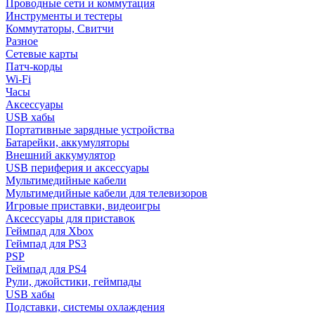
Проводные сети и коммутация
Инструменты и тестеры
Коммутаторы, Свитчи
Разное
Сетевые карты
Патч-корды
Wi-Fi
Часы
Аксессуары
USB хабы
Портативные зарядные устройства
Батарейки, аккумуляторы
Внешний аккумулятор
USB периферия и аксессуары
Мультимедийные кабели
Мультимедийные кабели для телевизоров
Игровые приставки, видеоигры
Аксессуары для приставок
Геймпад для Xbox
Геймпад для PS3
PSP
Геймпад для PS4
Рули, джойстики, геймпады
USB хабы
Подставки, системы охлаждения