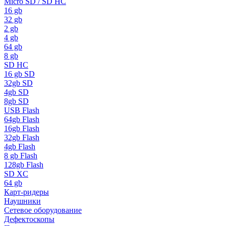
Micro SD / SD HC
16 gb
32 gb
2 gb
4 gb
64 gb
8 gb
SD HC
16 gb SD
32gb SD
4gb SD
8gb SD
USB Flash
64gb Flash
16gb Flash
32gb Flash
4gb Flash
8 gb Flash
128gb Flash
SD XC
64 gb
Карт-ридеры
Наушники
Сетевое оборудование
Дефектоскопы