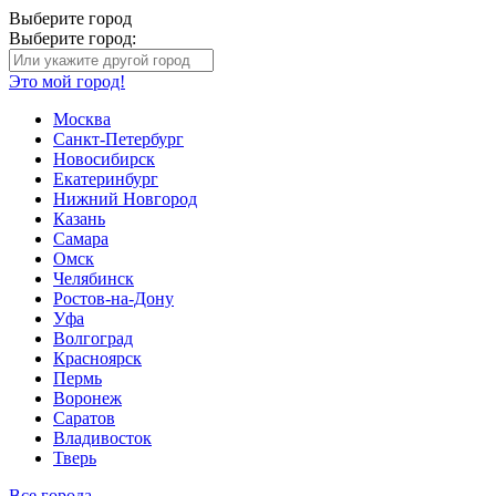
Выберите город
Выберите город:
Это мой город!
Москва
Санкт-Петербург
Новосибирск
Екатеринбург
Нижний Новгород
Казань
Самара
Омск
Челябинск
Ростов-на-Дону
Уфа
Волгоград
Красноярск
Пермь
Воронеж
Саратов
Владивосток
Тверь
Все города