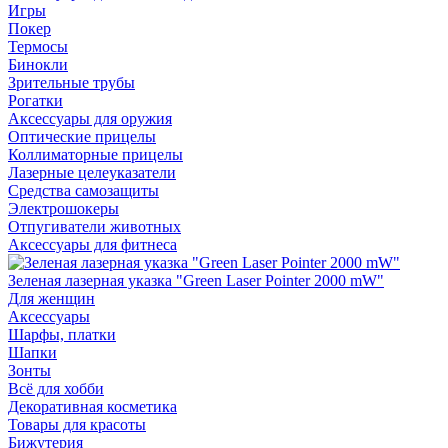
Игры
Покер
Термосы
Бинокли
Зрительные трубы
Рогатки
Аксессуары для оружия
Оптические прицелы
Коллиматорные прицелы
Лазерные целеуказатели
Средства самозащиты
Электрошокеры
Отпугиватели животных
Аксессуары для фитнеса
Зеленая лазерная указка "Green Laser Pointer 2000 mW"
Для женщин
Аксессуары
Шарфы, платки
Шапки
Зонты
Всё для хобби
Декоративная косметика
Товары для красоты
Бижутерия