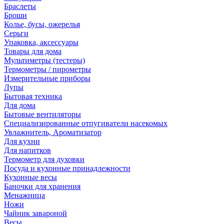
Браслеты
Броши
Колье, бусы, ожерелья
Серьги
Упаковка, аксессуары
Товары для дома
Мультиметры (тестеры)
Термометры / пирометры
Измерительные приборы
Лупы
Бытовая техника
Для дома
Бытовые вентиляторы
Специализированные отпугиватели насекомых
Увлажнитель, Ароматизатор
Для кухни
Для напитков
Термометр для духовки
Посуда и кухонные принадлежности
Кухонные весы
Баночки для хранения
Менажница
Ножи
Чайник завароной
Весы