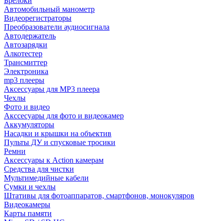
Брелоки
Автомобильный манометр
Видеорегистраторы
Преобразователи аудиосигнала
Автодержатель
Автозарядки
Алкотестер
Трансмиттер
Электроника
mp3 плееры
Аксессуары для MP3 плеера
Чехлы
Фото и видео
Акссесуары для фото и видеокамер
Аккумуляторы
Насадки и крышки на объектив
Пульты ДУ и спусковые тросики
Ремни
Аксессуары к Action камерам
Средства для чистки
Мультимедийные кабели
Сумки и чехлы
Штативы для фотоаппаратов, смартфонов, монокуляров
Видеокамеры
Карты памяти