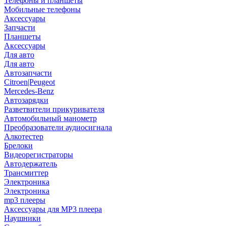
Телефоны и планшеты
Мобильные телефоны
Аксессуары
Запчасти
Планшеты
Аксессуары
Для авто
Для авто
Автозапчасти
Citroen|Peugeot
Mercedes-Benz
Автозарядки
Разветвители прикуривателя
Автомобильный манометр
Преобразователи аудиосигнала
Алкотестер
Брелоки
Видеорегистраторы
Автодержатель
Трансмиттер
Электроника
Электроника
mp3 плееры
Аксессуары для MP3 плеера
Наушники