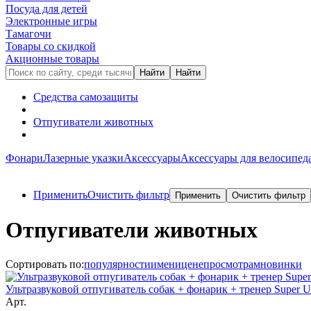
Посуда для детей
Электронные игры
Тамагочи
Товары со скидкой
Акционные товары
Средства самозащиты
Отпугиватели животных
Фонари
Лазерные указки
Аксессуары
Аксессуары для велосипед
Применить
Очистить фильтр
Отпугиватели животных
Сортировать по:
популярности
имени
цене
просмотрам
новинки
Ультразвуковой отпугиватель собак + фонарик + тренер Super Ul
Арт.