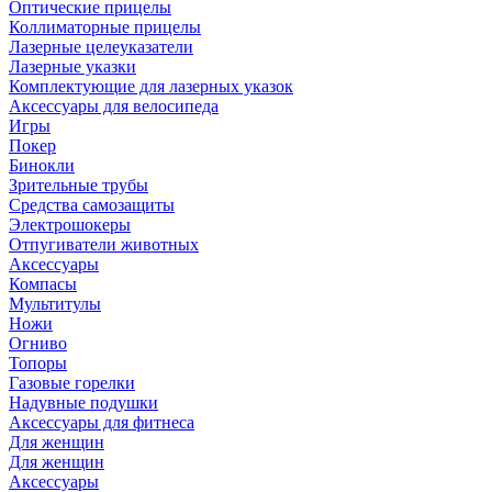
Оптические прицелы
Коллиматорные прицелы
Лазерные целеуказатели
Лазерные указки
Комплектующие для лазерных указок
Аксессуары для велосипеда
Игры
Покер
Бинокли
Зрительные трубы
Средства самозащиты
Электрошокеры
Отпугиватели животных
Аксессуары
Компасы
Мультитулы
Ножи
Огниво
Топоры
Газовые горелки
Надувные подушки
Аксессуары для фитнеса
Для женщин
Для женщин
Аксессуары