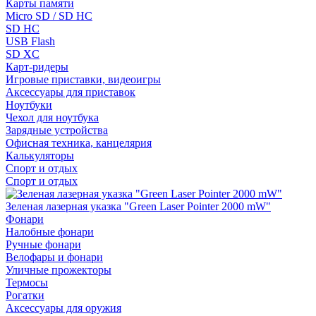
Карты памяти
Micro SD / SD HC
SD HC
USB Flash
SD XC
Карт-ридеры
Игровые приставки, видеоигры
Аксессуары для приставок
Ноутбуки
Чехол для ноутбука
Зарядные устройства
Офисная техника, канцелярия
Калькуляторы
Спорт и отдых
Спорт и отдых
Зеленая лазерная указка "Green Laser Pointer 2000 mW"
Фонари
Налобные фонари
Ручные фонари
Велофары и фонари
Уличные прожекторы
Термосы
Рогатки
Аксессуары для оружия