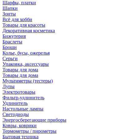
Шарфы, платки
Шапки
Зонты
Всё для хобби
Товары для красоты
Декоративная косметика
Бижутерия
Браслеты
Броши
Колье, бусы, ожерелья
Серьги
Упаковка, аксессуары
Товары для дома
Товары для дома
Мультиметры (тестеры)
Лупы
Электротовары
Фильтр-удлинитель
Удлинитель
Настольные лампы
Светодиоды
Энергосберегающие приборы
Ковры, коврики
Термометры / пирометры
Бытовая техника