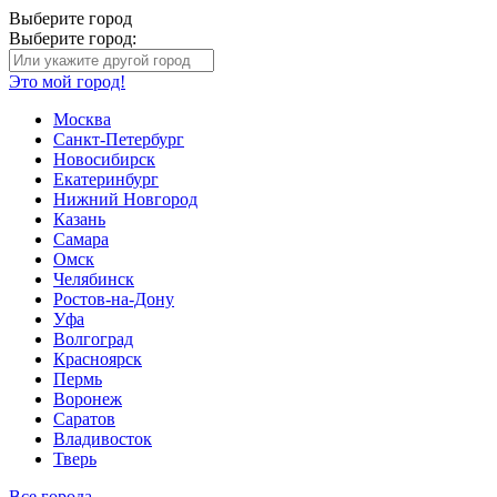
Выберите город
Выберите город:
Это мой город!
Москва
Санкт-Петербург
Новосибирск
Екатеринбург
Нижний Новгород
Казань
Самара
Омск
Челябинск
Ростов-на-Дону
Уфа
Волгоград
Красноярск
Пермь
Воронеж
Саратов
Владивосток
Тверь
Все города