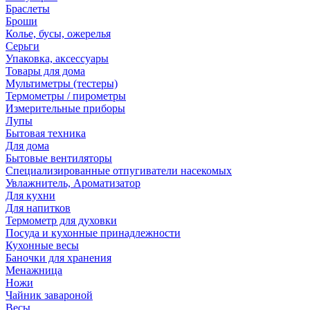
Браслеты
Броши
Колье, бусы, ожерелья
Серьги
Упаковка, аксессуары
Товары для дома
Мультиметры (тестеры)
Термометры / пирометры
Измерительные приборы
Лупы
Бытовая техника
Для дома
Бытовые вентиляторы
Специализированные отпугиватели насекомых
Увлажнитель, Ароматизатор
Для кухни
Для напитков
Термометр для духовки
Посуда и кухонные принадлежности
Кухонные весы
Баночки для хранения
Менажница
Ножи
Чайник завароной
Весы