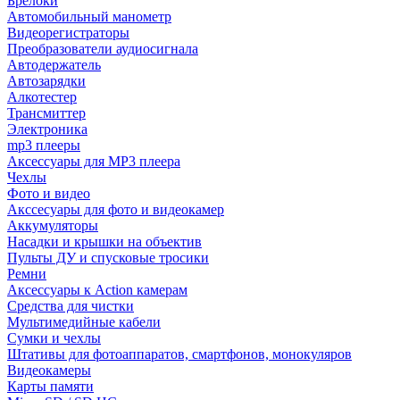
Брелоки
Автомобильный манометр
Видеорегистраторы
Преобразователи аудиосигнала
Автодержатель
Автозарядки
Алкотестер
Трансмиттер
Электроника
mp3 плееры
Аксессуары для MP3 плеера
Чехлы
Фото и видео
Акссесуары для фото и видеокамер
Аккумуляторы
Насадки и крышки на объектив
Пульты ДУ и спусковые тросики
Ремни
Аксессуары к Action камерам
Средства для чистки
Мультимедийные кабели
Сумки и чехлы
Штативы для фотоаппаратов, смартфонов, монокуляров
Видеокамеры
Карты памяти