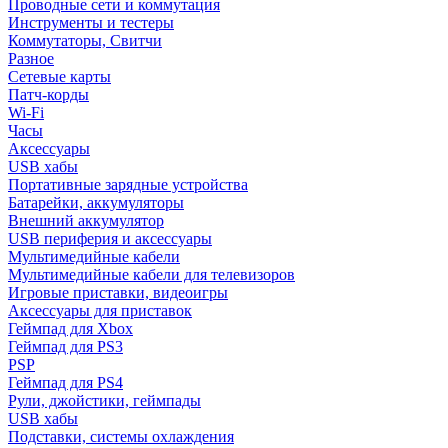
Проводные сети и коммутация
Инструменты и тестеры
Коммутаторы, Свитчи
Разное
Сетевые карты
Патч-корды
Wi-Fi
Часы
Аксессуары
USB хабы
Портативные зарядные устройства
Батарейки, аккумуляторы
Внешний аккумулятор
USB периферия и аксессуары
Мультимедийные кабели
Мультимедийные кабели для телевизоров
Игровые приставки, видеоигры
Аксессуары для приставок
Геймпад для Xbox
Геймпад для PS3
PSP
Геймпад для PS4
Рули, джойстики, геймпады
USB хабы
Подставки, системы охлаждения