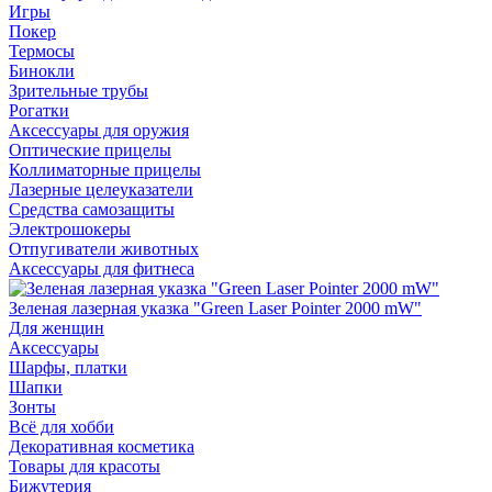
Игры
Покер
Термосы
Бинокли
Зрительные трубы
Рогатки
Аксессуары для оружия
Оптические прицелы
Коллиматорные прицелы
Лазерные целеуказатели
Средства самозащиты
Электрошокеры
Отпугиватели животных
Аксессуары для фитнеса
Зеленая лазерная указка "Green Laser Pointer 2000 mW"
Для женщин
Аксессуары
Шарфы, платки
Шапки
Зонты
Всё для хобби
Декоративная косметика
Товары для красоты
Бижутерия