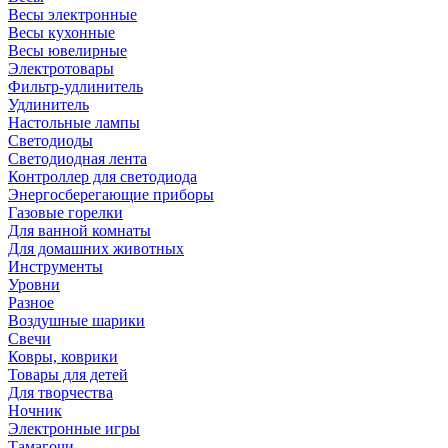
Весы электронные
Весы кухонные
Весы ювелирные
Электротовары
Фильтр-удлинитель
Удлинитель
Настольные лампы
Светодиоды
Светодиодная лента
Контроллер для светодиода
Энергосберегающие приборы
Газовые горелки
Для ванной комнаты
Для домашних животных
Инструменты
Уровни
Разное
Воздушные шарики
Свечи
Ковры, коврики
Товары для детей
Для творчества
Ночник
Электронные игры
Тамагочи