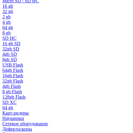
Micro SD / SD HC
16 gb
32 gb
2 gb
4 gb
64 gb
8 gb
SD HC
16 gb SD
32gb SD
4gb SD
8gb SD
USB Flash
64gb Flash
16gb Flash
32gb Flash
4gb Flash
8 gb Flash
128gb Flash
SD XC
64 gb
Карт-ридеры
Наушники
Сетевое оборудование
Дефектоскопы