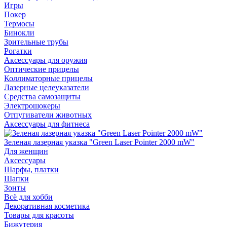
Игры
Покер
Термосы
Бинокли
Зрительные трубы
Рогатки
Аксессуары для оружия
Оптические прицелы
Коллиматорные прицелы
Лазерные целеуказатели
Средства самозащиты
Электрошокеры
Отпугиватели животных
Аксессуары для фитнеса
Зеленая лазерная указка "Green Laser Pointer 2000 mW"
Для женщин
Аксессуары
Шарфы, платки
Шапки
Зонты
Всё для хобби
Декоративная косметика
Товары для красоты
Бижутерия