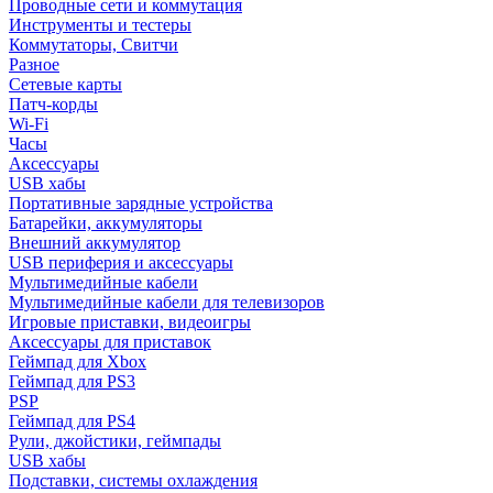
Проводные сети и коммутация
Инструменты и тестеры
Коммутаторы, Свитчи
Разное
Сетевые карты
Патч-корды
Wi-Fi
Часы
Аксессуары
USB хабы
Портативные зарядные устройства
Батарейки, аккумуляторы
Внешний аккумулятор
USB периферия и аксессуары
Мультимедийные кабели
Мультимедийные кабели для телевизоров
Игровые приставки, видеоигры
Аксессуары для приставок
Геймпад для Xbox
Геймпад для PS3
PSP
Геймпад для PS4
Рули, джойстики, геймпады
USB хабы
Подставки, системы охлаждения