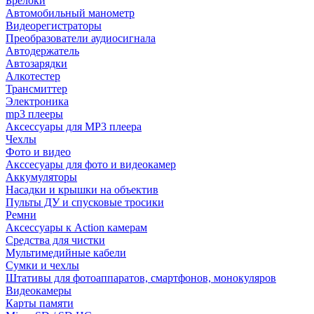
Брелоки
Автомобильный манометр
Видеорегистраторы
Преобразователи аудиосигнала
Автодержатель
Автозарядки
Алкотестер
Трансмиттер
Электроника
mp3 плееры
Аксессуары для MP3 плеера
Чехлы
Фото и видео
Акссесуары для фото и видеокамер
Аккумуляторы
Насадки и крышки на объектив
Пульты ДУ и спусковые тросики
Ремни
Аксессуары к Action камерам
Средства для чистки
Мультимедийные кабели
Сумки и чехлы
Штативы для фотоаппаратов, смартфонов, монокуляров
Видеокамеры
Карты памяти