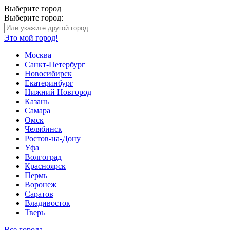
Выберите город
Выберите город:
Это мой город!
Москва
Санкт-Петербург
Новосибирск
Екатеринбург
Нижний Новгород
Казань
Самара
Омск
Челябинск
Ростов-на-Дону
Уфа
Волгоград
Красноярск
Пермь
Воронеж
Саратов
Владивосток
Тверь
Все города