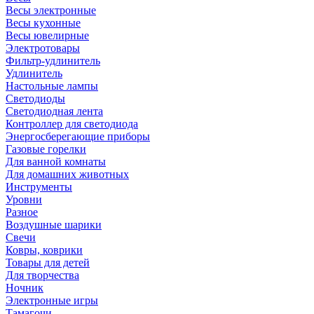
Весы электронные
Весы кухонные
Весы ювелирные
Электротовары
Фильтр-удлинитель
Удлинитель
Настольные лампы
Светодиоды
Светодиодная лента
Контроллер для светодиода
Энергосберегающие приборы
Газовые горелки
Для ванной комнаты
Для домашних животных
Инструменты
Уровни
Разное
Воздушные шарики
Свечи
Ковры, коврики
Товары для детей
Для творчества
Ночник
Электронные игры
Тамагочи