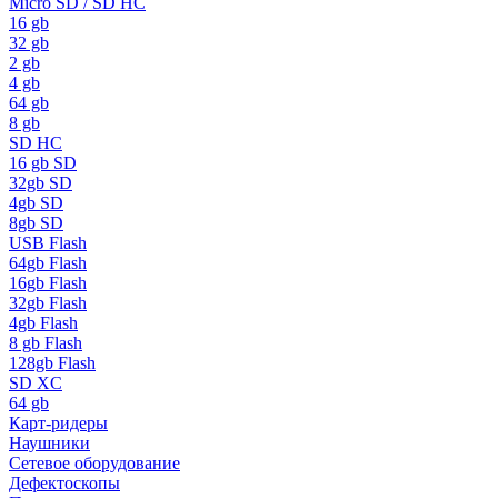
Micro SD / SD HC
16 gb
32 gb
2 gb
4 gb
64 gb
8 gb
SD HC
16 gb SD
32gb SD
4gb SD
8gb SD
USB Flash
64gb Flash
16gb Flash
32gb Flash
4gb Flash
8 gb Flash
128gb Flash
SD XC
64 gb
Карт-ридеры
Наушники
Сетевое оборудование
Дефектоскопы