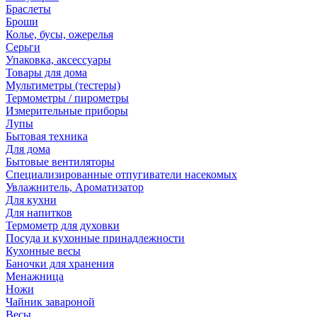
Браслеты
Броши
Колье, бусы, ожерелья
Серьги
Упаковка, аксессуары
Товары для дома
Мультиметры (тестеры)
Термометры / пирометры
Измерительные приборы
Лупы
Бытовая техника
Для дома
Бытовые вентиляторы
Специализированные отпугиватели насекомых
Увлажнитель, Ароматизатор
Для кухни
Для напитков
Термометр для духовки
Посуда и кухонные принадлежности
Кухонные весы
Баночки для хранения
Менажница
Ножи
Чайник завароной
Весы