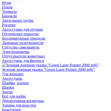
Игры
Покер
Термосы
Бинокли
Зрительные трубы
Рогатки
Аксессуары для оружия
Оптические прицелы
Коллиматорные прицелы
Лазерные целеуказатели
Средства самозащиты
Электрошокеры
Отпугиватели животных
Аксессуары для фитнеса
Зеленая лазерная указка "Green Laser Pointer 2000 mW"
Для женщин
Аксессуары
Шарфы, платки
Шапки
Зонты
Всё для хобби
Декоративная косметика
Товары для красоты
Бижутерия