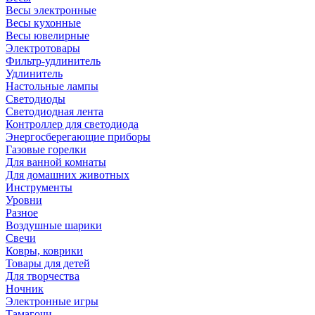
Весы электронные
Весы кухонные
Весы ювелирные
Электротовары
Фильтр-удлинитель
Удлинитель
Настольные лампы
Светодиоды
Светодиодная лента
Контроллер для светодиода
Энергосберегающие приборы
Газовые горелки
Для ванной комнаты
Для домашних животных
Инструменты
Уровни
Разное
Воздушные шарики
Свечи
Ковры, коврики
Товары для детей
Для творчества
Ночник
Электронные игры
Тамагочи