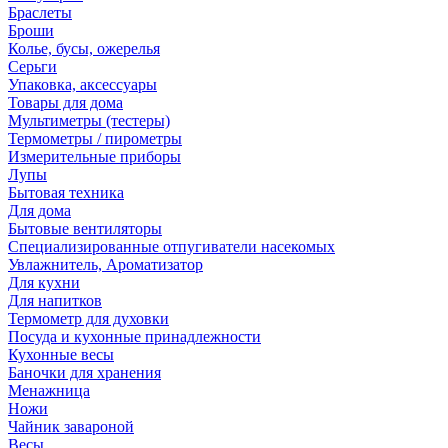
Браслеты
Броши
Колье, бусы, ожерелья
Серьги
Упаковка, аксессуары
Товары для дома
Мультиметры (тестеры)
Термометры / пирометры
Измерительные приборы
Лупы
Бытовая техника
Для дома
Бытовые вентиляторы
Специализированные отпугиватели насекомых
Увлажнитель, Ароматизатор
Для кухни
Для напитков
Термометр для духовки
Посуда и кухонные принадлежности
Кухонные весы
Баночки для хранения
Менажница
Ножи
Чайник завароной
Весы