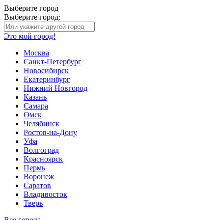
Выберите город
Выберите город:
Это мой город!
Москва
Санкт-Петербург
Новосибирск
Екатеринбург
Нижний Новгород
Казань
Самара
Омск
Челябинск
Ростов-на-Дону
Уфа
Волгоград
Красноярск
Пермь
Воронеж
Саратов
Владивосток
Тверь
Все города