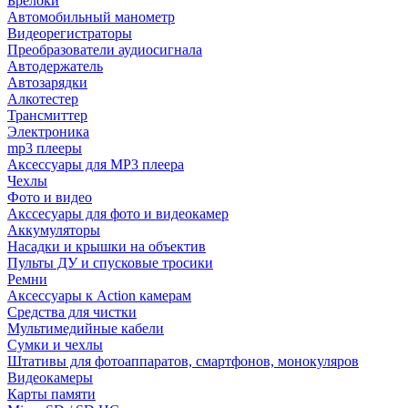
Брелоки
Автомобильный манометр
Видеорегистраторы
Преобразователи аудиосигнала
Автодержатель
Автозарядки
Алкотестер
Трансмиттер
Электроника
mp3 плееры
Аксессуары для MP3 плеера
Чехлы
Фото и видео
Акссесуары для фото и видеокамер
Аккумуляторы
Насадки и крышки на объектив
Пульты ДУ и спусковые тросики
Ремни
Аксессуары к Action камерам
Средства для чистки
Мультимедийные кабели
Сумки и чехлы
Штативы для фотоаппаратов, смартфонов, монокуляров
Видеокамеры
Карты памяти