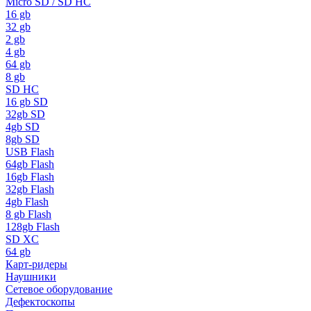
Micro SD / SD HC
16 gb
32 gb
2 gb
4 gb
64 gb
8 gb
SD HC
16 gb SD
32gb SD
4gb SD
8gb SD
USB Flash
64gb Flash
16gb Flash
32gb Flash
4gb Flash
8 gb Flash
128gb Flash
SD XC
64 gb
Карт-ридеры
Наушники
Сетевое оборудование
Дефектоскопы