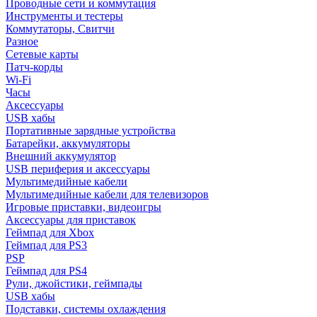
Проводные сети и коммутация
Инструменты и тестеры
Коммутаторы, Свитчи
Разное
Сетевые карты
Патч-корды
Wi-Fi
Часы
Аксессуары
USB хабы
Портативные зарядные устройства
Батарейки, аккумуляторы
Внешний аккумулятор
USB периферия и аксессуары
Мультимедийные кабели
Мультимедийные кабели для телевизоров
Игровые приставки, видеоигры
Аксессуары для приставок
Геймпад для Xbox
Геймпад для PS3
PSP
Геймпад для PS4
Рули, джойстики, геймпады
USB хабы
Подставки, системы охлаждения