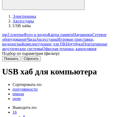
Электроника
Аксессуары
USB хабы
mp3 плееры
Фото и видео
Карты памяти
Наушники
Сетевое
оборудование
Часы
Аксессуары
Игровые приставки,
видеоигры
Комплектующие для ПК
Ноутбуки
Портативные
акустические системы
Офисная техника, канцелярия
Подбор по параметрам (фильтр)
USB хаб для компьютера
Сортировать по:
популярности
имени
цене
Выводить по:
16
8