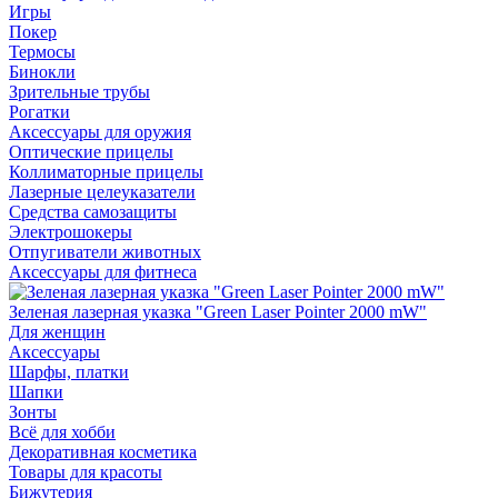
Игры
Покер
Термосы
Бинокли
Зрительные трубы
Рогатки
Аксессуары для оружия
Оптические прицелы
Коллиматорные прицелы
Лазерные целеуказатели
Средства самозащиты
Электрошокеры
Отпугиватели животных
Аксессуары для фитнеса
Зеленая лазерная указка "Green Laser Pointer 2000 mW"
Для женщин
Аксессуары
Шарфы, платки
Шапки
Зонты
Всё для хобби
Декоративная косметика
Товары для красоты
Бижутерия