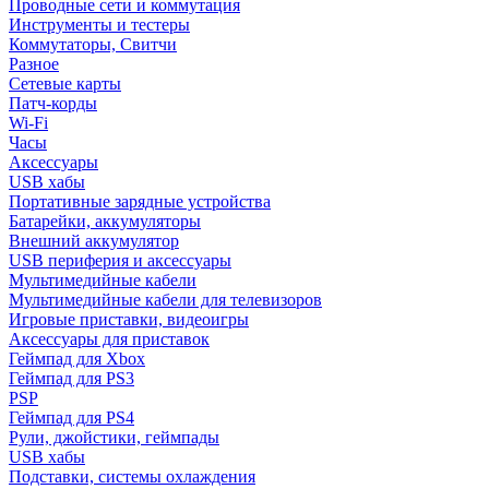
Проводные сети и коммутация
Инструменты и тестеры
Коммутаторы, Свитчи
Разное
Сетевые карты
Патч-корды
Wi-Fi
Часы
Аксессуары
USB хабы
Портативные зарядные устройства
Батарейки, аккумуляторы
Внешний аккумулятор
USB периферия и аксессуары
Мультимедийные кабели
Мультимедийные кабели для телевизоров
Игровые приставки, видеоигры
Аксессуары для приставок
Геймпад для Xbox
Геймпад для PS3
PSP
Геймпад для PS4
Рули, джойстики, геймпады
USB хабы
Подставки, системы охлаждения