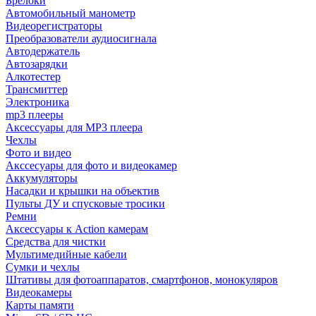
Брелоки
Автомобильный манометр
Видеорегистраторы
Преобразователи аудиосигнала
Автодержатель
Автозарядки
Алкотестер
Трансмиттер
Электроника
mp3 плееры
Аксессуары для MP3 плеера
Чехлы
Фото и видео
Акссесуары для фото и видеокамер
Аккумуляторы
Насадки и крышки на объектив
Пульты ДУ и спусковые тросики
Ремни
Аксессуары к Action камерам
Средства для чистки
Мультимедийные кабели
Сумки и чехлы
Штативы для фотоаппаратов, смартфонов, монокуляров
Видеокамеры
Карты памяти