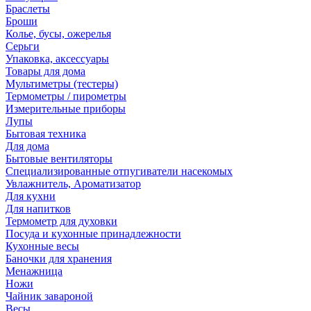
Браслеты
Броши
Колье, бусы, ожерелья
Серьги
Упаковка, аксессуары
Товары для дома
Мультиметры (тестеры)
Термометры / пирометры
Измерительные приборы
Лупы
Бытовая техника
Для дома
Бытовые вентиляторы
Специализированные отпугиватели насекомых
Увлажнитель, Ароматизатор
Для кухни
Для напитков
Термометр для духовки
Посуда и кухонные принадлежности
Кухонные весы
Баночки для хранения
Менажница
Ножи
Чайник завароной
Весы