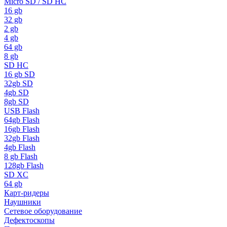
Micro SD / SD HC
16 gb
32 gb
2 gb
4 gb
64 gb
8 gb
SD HC
16 gb SD
32gb SD
4gb SD
8gb SD
USB Flash
64gb Flash
16gb Flash
32gb Flash
4gb Flash
8 gb Flash
128gb Flash
SD XC
64 gb
Карт-ридеры
Наушники
Сетевое оборудование
Дефектоскопы