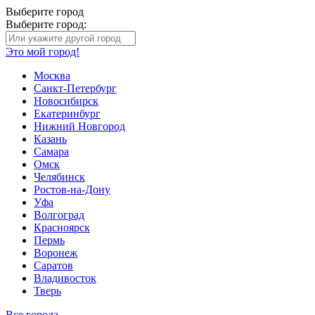
Выберите город
Выберите город:
Это мой город!
Москва
Санкт-Петербург
Новосибирск
Екатеринбург
Нижний Новгород
Казань
Самара
Омск
Челябинск
Ростов-на-Дону
Уфа
Волгоград
Красноярск
Пермь
Воронеж
Саратов
Владивосток
Тверь
Все города