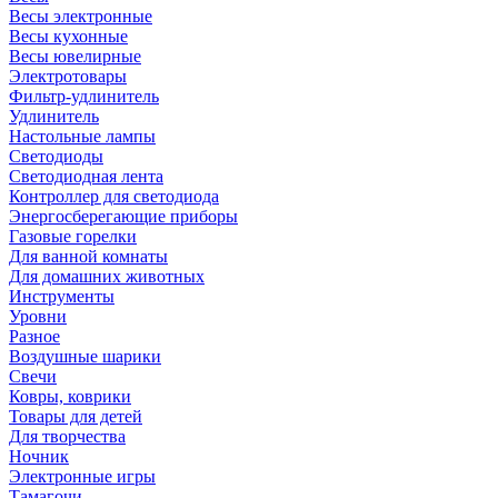
Весы электронные
Весы кухонные
Весы ювелирные
Электротовары
Фильтр-удлинитель
Удлинитель
Настольные лампы
Светодиоды
Светодиодная лента
Контроллер для светодиода
Энергосберегающие приборы
Газовые горелки
Для ванной комнаты
Для домашних животных
Инструменты
Уровни
Разное
Воздушные шарики
Свечи
Ковры, коврики
Товары для детей
Для творчества
Ночник
Электронные игры
Тамагочи