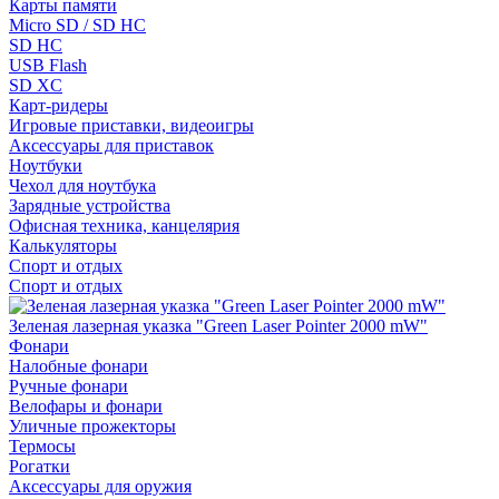
Карты памяти
Micro SD / SD HC
SD HC
USB Flash
SD XC
Карт-ридеры
Игровые приставки, видеоигры
Аксессуары для приставок
Ноутбуки
Чехол для ноутбука
Зарядные устройства
Офисная техника, канцелярия
Калькуляторы
Спорт и отдых
Спорт и отдых
Зеленая лазерная указка "Green Laser Pointer 2000 mW"
Фонари
Налобные фонари
Ручные фонари
Велофары и фонари
Уличные прожекторы
Термосы
Рогатки
Аксессуары для оружия