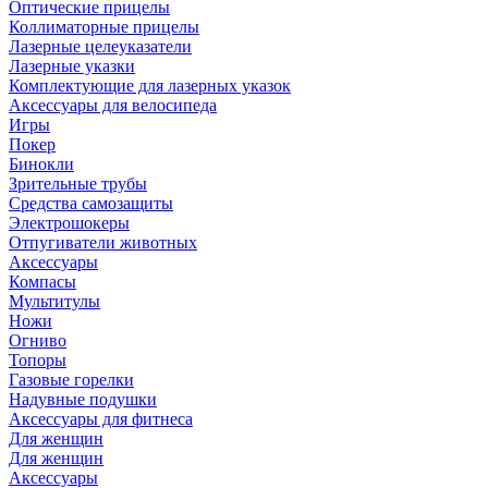
Оптические прицелы
Коллиматорные прицелы
Лазерные целеуказатели
Лазерные указки
Комплектующие для лазерных указок
Аксессуары для велосипеда
Игры
Покер
Бинокли
Зрительные трубы
Средства самозащиты
Электрошокеры
Отпугиватели животных
Аксессуары
Компасы
Мультитулы
Ножи
Огниво
Топоры
Газовые горелки
Надувные подушки
Аксессуары для фитнеса
Для женщин
Для женщин
Аксессуары