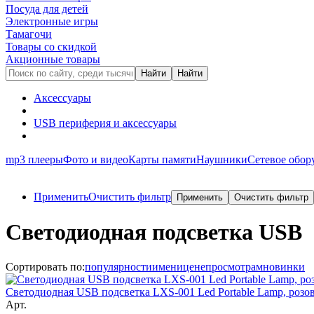
Посуда для детей
Электронные игры
Тамагочи
Товары со скидкой
Акционные товары
Аксессуары
USB периферия и аксессуары
mp3 плееры
Фото и видео
Карты памяти
Наушники
Сетевое обор
Применить
Очистить фильтр
Cветодиодная подсветка USB
Сортировать по:
популярности
имени
цене
просмотрам
новинки
Светодиодная USB подсветка LXS-001 Led Portable Lamp, розо
Арт.