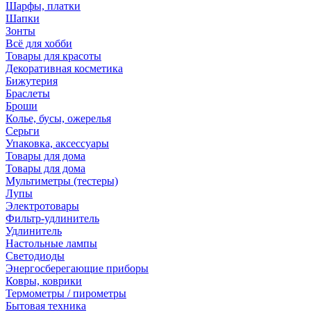
Шарфы, платки
Шапки
Зонты
Всё для хобби
Товары для красоты
Декоративная косметика
Бижутерия
Браслеты
Броши
Колье, бусы, ожерелья
Серьги
Упаковка, аксессуары
Товары для дома
Товары для дома
Мультиметры (тестеры)
Лупы
Электротовары
Фильтр-удлинитель
Удлинитель
Настольные лампы
Светодиоды
Энергосберегающие приборы
Ковры, коврики
Термометры / пирометры
Бытовая техника