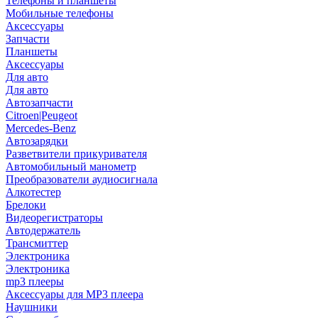
Телефоны и планшеты
Мобильные телефоны
Аксессуары
Запчасти
Планшеты
Аксессуары
Для авто
Для авто
Автозапчасти
Citroen|Peugeot
Mercedes-Benz
Автозарядки
Разветвители прикуривателя
Автомобильный манометр
Преобразователи аудиосигнала
Алкотестер
Брелоки
Видеорегистраторы
Автодержатель
Трансмиттер
Электроника
Электроника
mp3 плееры
Аксессуары для MP3 плеера
Наушники