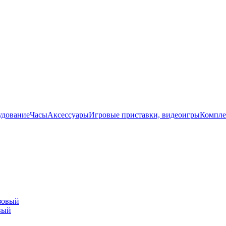
удование
Часы
Аксессуары
Игровые приставки, видеоигры
Компле
вый