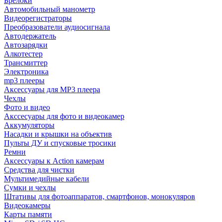
Брелоки
Автомобильный манометр
Видеорегистраторы
Преобразователи аудиосигнала
Автодержатель
Автозарядки
Алкотестер
Трансмиттер
Электроника
mp3 плееры
Аксессуары для MP3 плеера
Чехлы
Фото и видео
Акссесуары для фото и видеокамер
Аккумуляторы
Насадки и крышки на объектив
Пульты ДУ и спусковые тросики
Ремни
Аксессуары к Action камерам
Средства для чистки
Мультимедийные кабели
Сумки и чехлы
Штативы для фотоаппаратов, смартфонов, монокуляров
Видеокамеры
Карты памяти