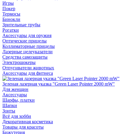
Игры
Покер
Термосы
Бинокли
Зрительные трубы
Рогатки
Аксессуары для оружия
Оптические прицелы
Коллиматорные прицелы
Лазерные целеуказатели
Средства самозащиты
Электрошокеры
Отпугиватели животных
Аксессуары для фитнеса
Зеленая лазерная указка "Green Laser Pointer 2000 mW"
Для женщин
Аксессуары
Шарфы, платки
Шапки
Зонты
Всё для хобби
Декоративная косметика
Товары для красоты
Бижутерия