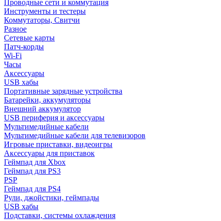
Проводные сети и коммутация
Инструменты и тестеры
Коммутаторы, Свитчи
Разное
Сетевые карты
Патч-корды
Wi-Fi
Часы
Аксессуары
USB хабы
Портативные зарядные устройства
Батарейки, аккумуляторы
Внешний аккумулятор
USB периферия и аксессуары
Мультимедийные кабели
Мультимедийные кабели для телевизоров
Игровые приставки, видеоигры
Аксессуары для приставок
Геймпад для Xbox
Геймпад для PS3
PSP
Геймпад для PS4
Рули, джойстики, геймпады
USB хабы
Подставки, системы охлаждения