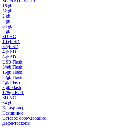
Micro SD / SD HC
16 gb
32 gb
2 gb
4 gb
64 gb
8 gb
SD HC
16 gb SD
32gb SD
4gb SD
8gb SD
USB Flash
64gb Flash
16gb Flash
32gb Flash
4gb Flash
8 gb Flash
128gb Flash
SD XC
64 gb
Карт-ридеры
Наушники
Сетевое оборудование
Дефектоскопы