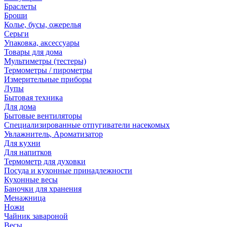
Браслеты
Броши
Колье, бусы, ожерелья
Серьги
Упаковка, аксессуары
Товары для дома
Мультиметры (тестеры)
Термометры / пирометры
Измерительные приборы
Лупы
Бытовая техника
Для дома
Бытовые вентиляторы
Специализированные отпугиватели насекомых
Увлажнитель, Ароматизатор
Для кухни
Для напитков
Термометр для духовки
Посуда и кухонные принадлежности
Кухонные весы
Баночки для хранения
Менажница
Ножи
Чайник завароной
Весы