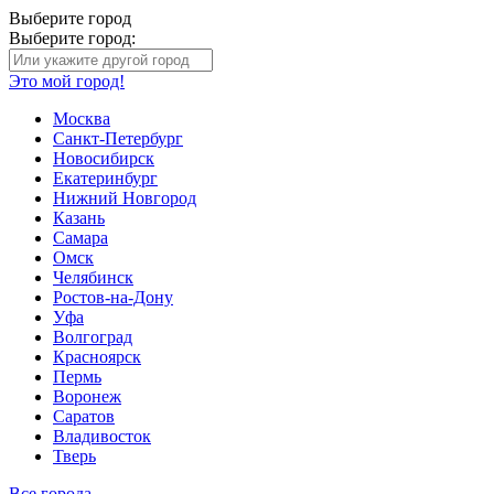
Выберите город
Выберите город:
Это мой город!
Москва
Санкт-Петербург
Новосибирск
Екатеринбург
Нижний Новгород
Казань
Самара
Омск
Челябинск
Ростов-на-Дону
Уфа
Волгоград
Красноярск
Пермь
Воронеж
Саратов
Владивосток
Тверь
Все города