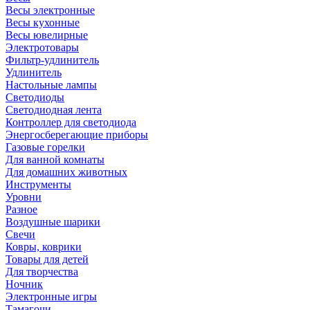
Весы электронные
Весы кухонные
Весы ювелирные
Электротовары
Фильтр-удлинитель
Удлинитель
Настольные лампы
Светодиоды
Светодиодная лента
Контроллер для светодиода
Энергосберегающие приборы
Газовые горелки
Для ванной комнаты
Для домашних животных
Инструменты
Уровни
Разное
Воздушные шарики
Свечи
Ковры, коврики
Товары для детей
Для творчества
Ночник
Электронные игры
Тамагочи