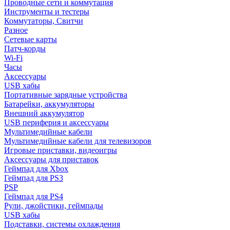
Проводные сети и коммутация
Инструменты и тестеры
Коммутаторы, Свитчи
Разное
Сетевые карты
Патч-корды
Wi-Fi
Часы
Аксессуары
USB хабы
Портативные зарядные устройства
Батарейки, аккумуляторы
Внешний аккумулятор
USB периферия и аксессуары
Мультимедийные кабели
Мультимедийные кабели для телевизоров
Игровые приставки, видеоигры
Аксессуары для приставок
Геймпад для Xbox
Геймпад для PS3
PSP
Геймпад для PS4
Рули, джойстики, геймпады
USB хабы
Подставки, системы охлаждения