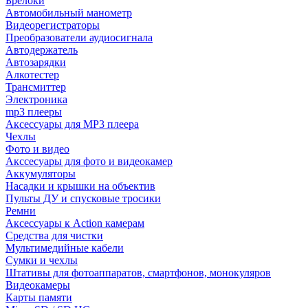
Брелоки
Автомобильный манометр
Видеорегистраторы
Преобразователи аудиосигнала
Автодержатель
Автозарядки
Алкотестер
Трансмиттер
Электроника
mp3 плееры
Аксессуары для MP3 плеера
Чехлы
Фото и видео
Акссесуары для фото и видеокамер
Аккумуляторы
Насадки и крышки на объектив
Пульты ДУ и спусковые тросики
Ремни
Аксессуары к Action камерам
Средства для чистки
Мультимедийные кабели
Сумки и чехлы
Штативы для фотоаппаратов, смартфонов, монокуляров
Видеокамеры
Карты памяти