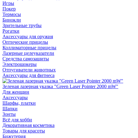
Игры
Покер
Термосы
Бинокли
Зрительные трубы
Рогатки
Аксессуары для оружия
Оптические прицелы
Коллиматорные прицелы
Лазерные целеуказатели
Средства самозащиты
Электрошокеры
Отпугиватели животных
Аксессуары для фитнеса
Зеленая лазерная указка "Green Laser Pointer 2000 mW"
Для женщин
Аксессуары
Шарфы, платки
Шапки
Зонты
Всё для хобби
Декоративная косметика
Товары для красоты
Бижутерия