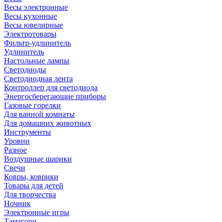
Весы электронные
Весы кухонные
Весы ювелирные
Электротовары
Фильтр-удлинитель
Удлинитель
Настольные лампы
Светодиоды
Светодиодная лента
Контроллер для светодиода
Энергосберегающие приборы
Газовые горелки
Для ванной комнаты
Для домашних животных
Инструменты
Уровни
Разное
Воздушные шарики
Свечи
Ковры, коврики
Товары для детей
Для творчества
Ночник
Электронные игры
Тамагочи