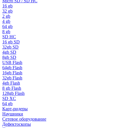
Micro SD / SD HC
16 gb
32 gb
2 gb
4 gb
64 gb
8 gb
SD HC
16 gb SD
32gb SD
4gb SD
8gb SD
USB Flash
64gb Flash
16gb Flash
32gb Flash
4gb Flash
8 gb Flash
128gb Flash
SD XC
64 gb
Карт-ридеры
Наушники
Сетевое оборудование
Дефектоскопы