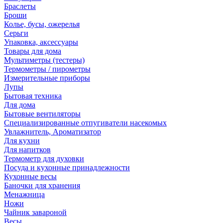
Браслеты
Броши
Колье, бусы, ожерелья
Серьги
Упаковка, аксессуары
Товары для дома
Мультиметры (тестеры)
Термометры / пирометры
Измерительные приборы
Лупы
Бытовая техника
Для дома
Бытовые вентиляторы
Специализированные отпугиватели насекомых
Увлажнитель, Ароматизатор
Для кухни
Для напитков
Термометр для духовки
Посуда и кухонные принадлежности
Кухонные весы
Баночки для хранения
Менажница
Ножи
Чайник завароной
Весы