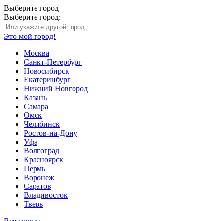
Выберите город
Выберите город:
Это мой город!
Москва
Санкт-Петербург
Новосибирск
Екатеринбург
Нижний Новгород
Казань
Самара
Омск
Челябинск
Ростов-на-Дону
Уфа
Волгоград
Красноярск
Пермь
Воронеж
Саратов
Владивосток
Тверь
Все города