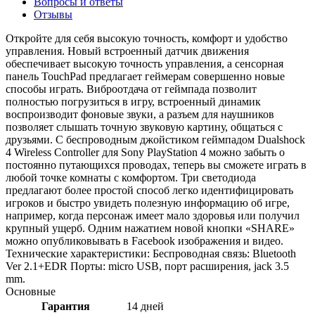
Вопросы и ответы
Отзывы
Откройте для себя высокую точность, комфорт и удобство
управления. Новый встроенный датчик движения
обеспечивает высокую точность управления, а сенсорная
панель TouchPad предлагает геймерам совершенно новые
способы играть. Виброотдача от геймпада позволит
полностью погрузиться в игру, встроенный динамик
воспроизводит фоновые звуки, а разъем для наушников
позволяет слышать точную звуковую картину, общаться с
друзьями. С беспроводным джойстиком геймпадом Dualshock
4 Wireless Controller для Sony PlayStation 4 можно забыть о
постоянно путающихся проводах, теперь вы сможете играть в
любой точке комнаты с комфортом. Три светодиода
предлагают более простой способ легко идентифицировать
игроков и быстро увидеть полезную информацию об игре,
например, когда персонаж имеет мало здоровья или получил
крупный ущерб. Одним нажатием новой кнопки «SHARE»
можно опубликовывать в Facebook изображения и видео.
Технические характеристики: Беспроводная связь: Bluetooth
Ver 2.1+EDR Порты: micro USB, порт расширения, jack 3.5
mm.
Основные
Гарантия
14 дней