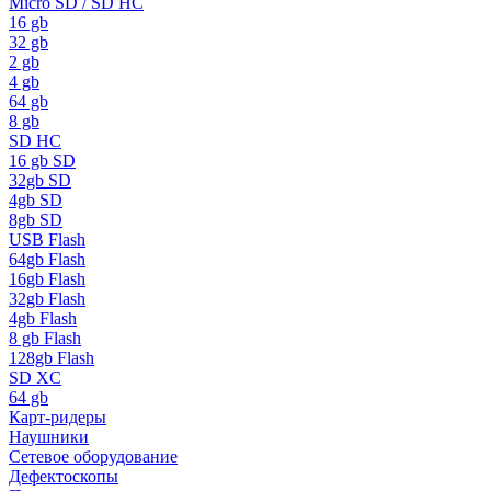
Micro SD / SD HC
16 gb
32 gb
2 gb
4 gb
64 gb
8 gb
SD HC
16 gb SD
32gb SD
4gb SD
8gb SD
USB Flash
64gb Flash
16gb Flash
32gb Flash
4gb Flash
8 gb Flash
128gb Flash
SD XC
64 gb
Карт-ридеры
Наушники
Сетевое оборудование
Дефектоскопы