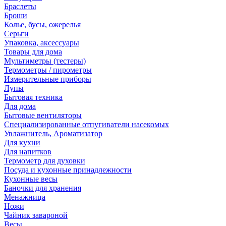
Браслеты
Броши
Колье, бусы, ожерелья
Серьги
Упаковка, аксессуары
Товары для дома
Мультиметры (тестеры)
Термометры / пирометры
Измерительные приборы
Лупы
Бытовая техника
Для дома
Бытовые вентиляторы
Специализированные отпугиватели насекомых
Увлажнитель, Ароматизатор
Для кухни
Для напитков
Термометр для духовки
Посуда и кухонные принадлежности
Кухонные весы
Баночки для хранения
Менажница
Ножи
Чайник завароной
Весы