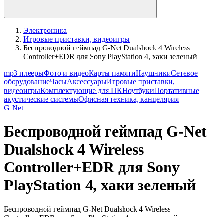
Электроника
Игровые приставки, видеоигры
Беспроводной геймпад G-Net Dualshock 4 Wireless
Controller+EDR для Sony PlayStation 4, хаки зеленый
mp3 плееры
Фото и видео
Карты памяти
Наушники
Сетевое
оборудование
Часы
Аксессуары
Игровые приставки,
видеоигры
Комплектующие для ПК
Ноутбуки
Портативные
акустические системы
Офисная техника, канцелярия
G-Net
Беспроводной геймпад G-Net
Dualshock 4 Wireless
Controller+EDR для Sony
PlayStation 4, хаки зеленый
Беспроводной геймпад G-Net Dualshock 4 Wireless