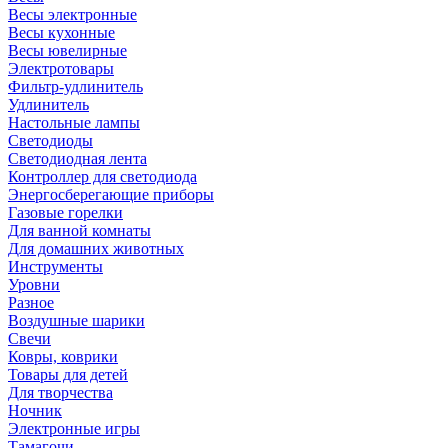
Весы электронные
Весы кухонные
Весы ювелирные
Электротовары
Фильтр-удлинитель
Удлинитель
Настольные лампы
Светодиоды
Светодиодная лента
Контроллер для светодиода
Энергосберегающие приборы
Газовые горелки
Для ванной комнаты
Для домашних животных
Инструменты
Уровни
Разное
Воздушные шарики
Свечи
Ковры, коврики
Товары для детей
Для творчества
Ночник
Электронные игры
Тамагочи