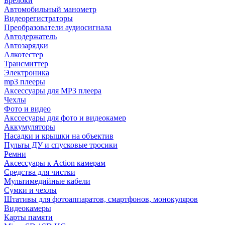
Брелоки
Автомобильный манометр
Видеорегистраторы
Преобразователи аудиосигнала
Автодержатель
Автозарядки
Алкотестер
Трансмиттер
Электроника
mp3 плееры
Аксессуары для MP3 плеера
Чехлы
Фото и видео
Акссесуары для фото и видеокамер
Аккумуляторы
Насадки и крышки на объектив
Пульты ДУ и спусковые тросики
Ремни
Аксессуары к Action камерам
Средства для чистки
Мультимедийные кабели
Сумки и чехлы
Штативы для фотоаппаратов, смартфонов, монокуляров
Видеокамеры
Карты памяти