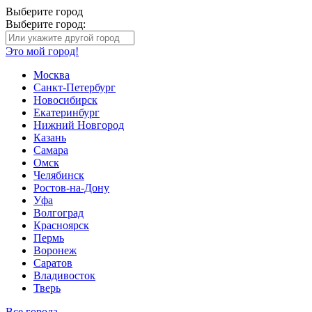
Выберите город
Выберите город:
Это мой город!
Москва
Санкт-Петербург
Новосибирск
Екатеринбург
Нижний Новгород
Казань
Самара
Омск
Челябинск
Ростов-на-Дону
Уфа
Волгоград
Красноярск
Пермь
Воронеж
Саратов
Владивосток
Тверь
Все города