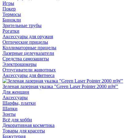
Игры
Покер
Термосы
Бинокли
Зрительные трубы
Рогатки
Аксессуары для оружия
Оптические прицелы
Коллиматорные прицелы
Лазерные целеуказатели
Средства самозащиты
Электрошокеры
Отпугиватели животных
Аксессуары для фитнеса
Зеленая лазерная указка "Green Laser Pointer 2000 mW"
Для женщин
Аксессуары
Шарфы, платки
Шапки
Зонты
Всё для хобби
Декоративная косметика
Товары для красоты
Бижутерия