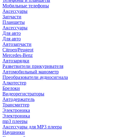
Телефоны и планшеты
Мобильные телефоны
Аксессуары
Запчасти
Планшеты
Аксессуары
Для авто
Для авто
Автозапчасти
Citroen|Peugeot
Mercedes-Benz
Автозарядки
Разветвители прикуривателя
Автомобильный манометр
Преобразователи аудиосигнала
Алкотестер
Брелоки
Видеорегистраторы
Автодержатель
Трансмиттер
Электроника
Электроника
mp3 плееры
Аксессуары для MP3 плеера
Наушники