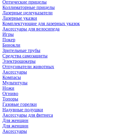
Оптические прицелы
Коллиматорные прицелы
Лазерные целеуказатели
Лазерные указки
Комплектующие для лазерных указок
Аксессуары для велосипеда
Игры
Покер
Бинокли
Зрительные трубы
Средства самозащиты
Электрошокеры
Отпугиватели животных
Аксессуары
Компасы
Мультитулы
Ножи
Огниво
Топоры
Газовые горелки
Надувные подушки
Аксессуары для фитнеса
Для женщин
Для женщин
Аксессуары