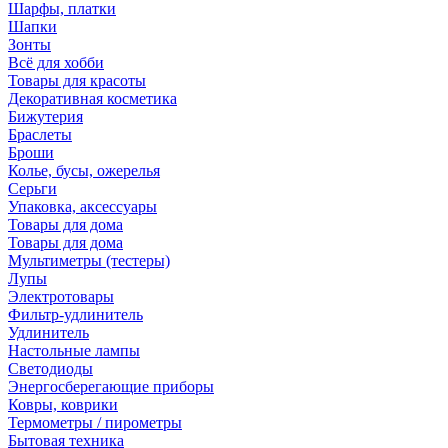
Шарфы, платки
Шапки
Зонты
Всё для хобби
Товары для красоты
Декоративная косметика
Бижутерия
Браслеты
Броши
Колье, бусы, ожерелья
Серьги
Упаковка, аксессуары
Товары для дома
Товары для дома
Мультиметры (тестеры)
Лупы
Электротовары
Фильтр-удлинитель
Удлинитель
Настольные лампы
Светодиоды
Энергосберегающие приборы
Ковры, коврики
Термометры / пирометры
Бытовая техника