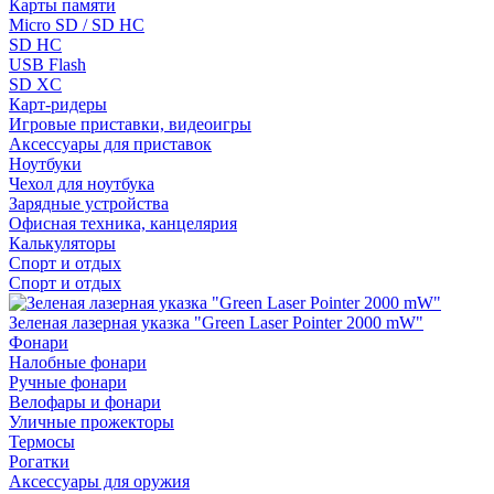
Карты памяти
Micro SD / SD HC
SD HC
USB Flash
SD XC
Карт-ридеры
Игровые приставки, видеоигры
Аксессуары для приставок
Ноутбуки
Чехол для ноутбука
Зарядные устройства
Офисная техника, канцелярия
Калькуляторы
Спорт и отдых
Спорт и отдых
Зеленая лазерная указка "Green Laser Pointer 2000 mW"
Фонари
Налобные фонари
Ручные фонари
Велофары и фонари
Уличные прожекторы
Термосы
Рогатки
Аксессуары для оружия