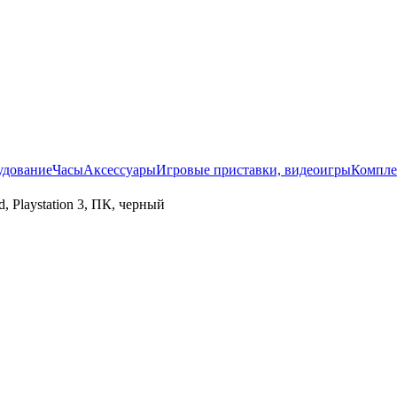
удование
Часы
Аксессуары
Игровые приставки, видеоигры
Компле