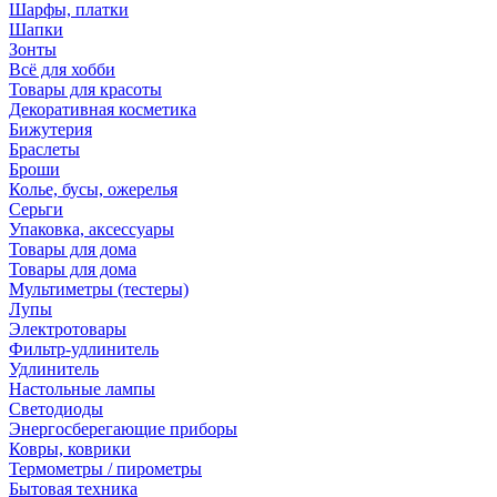
Шарфы, платки
Шапки
Зонты
Всё для хобби
Товары для красоты
Декоративная косметика
Бижутерия
Браслеты
Броши
Колье, бусы, ожерелья
Серьги
Упаковка, аксессуары
Товары для дома
Товары для дома
Мультиметры (тестеры)
Лупы
Электротовары
Фильтр-удлинитель
Удлинитель
Настольные лампы
Светодиоды
Энергосберегающие приборы
Ковры, коврики
Термометры / пирометры
Бытовая техника