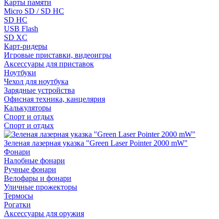
Карты памяти
Micro SD / SD HC
SD HC
USB Flash
SD XC
Карт-ридеры
Игровые приставки, видеоигры
Аксессуары для приставок
Ноутбуки
Чехол для ноутбука
Зарядные устройства
Офисная техника, канцелярия
Калькуляторы
Спорт и отдых
Спорт и отдых
Зеленая лазерная указка "Green Laser Pointer 2000 mW"
Фонари
Налобные фонари
Ручные фонари
Велофары и фонари
Уличные прожекторы
Термосы
Рогатки
Аксессуары для оружия