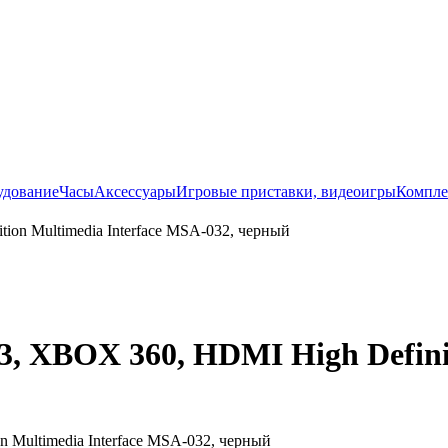
удование
Часы
Аксессуары
Игровые приставки, видеоигры
Компле
3, XBOX 360, HDMI High Definit
n Multimedia Interface MSA-032, черный