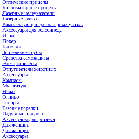
Оптические прицелы
Коллиматорные прицелы
Лазерные целеуказатели
Лазерные указки
Комплектующие для лазерных указок
Аксессуары для велосипеда
Игры
Покер
Бинокли
Зрительные трубы
Средства самозащиты
Электрошокеры
Отпугиватели животных
Аксессуары
Компасы
Мультитулы
Ножи
Огниво
Топоры
Газовые горелки
Надувные подушки
Аксессуары для фитнеса
Для женщин
Для женщин
Аксессуары