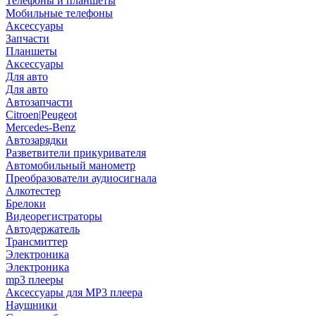
Телефоны и планшеты
Мобильные телефоны
Аксессуары
Запчасти
Планшеты
Аксессуары
Для авто
Для авто
Автозапчасти
Citroen|Peugeot
Mercedes-Benz
Автозарядки
Разветвители прикуривателя
Автомобильный манометр
Преобразователи аудиосигнала
Алкотестер
Брелоки
Видеорегистраторы
Автодержатель
Трансмиттер
Электроника
Электроника
mp3 плееры
Аксессуары для MP3 плеера
Наушники