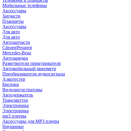
Телефоны и планшеты
Мобильные телефоны
Аксессуары
Запчасти
Планшеты
Аксессуары
Для авто
Для авто
Автозапчасти
Citroen|Peugeot
Mercedes-Benz
Автозарядки
Разветвители прикуривателя
Автомобильный манометр
Преобразователи аудиосигнала
Алкотестер
Брелоки
Видеорегистраторы
Автодержатель
Трансмиттер
Электроника
Электроника
mp3 плееры
Аксессуары для MP3 плеера
Наушники