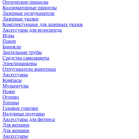
Оптические прицелы
Коллиматорные прицелы
Лазерные целеуказатели
Лазерные указки
Комплектующие для лазерных указок
Аксессуары для велосипеда
Игры
Покер
Бинокли
Зрительные трубы
Средства самозащиты
Электрошокеры
Отпугиватели животных
Аксессуары
Компасы
Мультитулы
Ножи
Огниво
Топоры
Газовые горелки
Надувные подушки
Аксессуары для фитнеса
Для женщин
Для женщин
Аксессуары