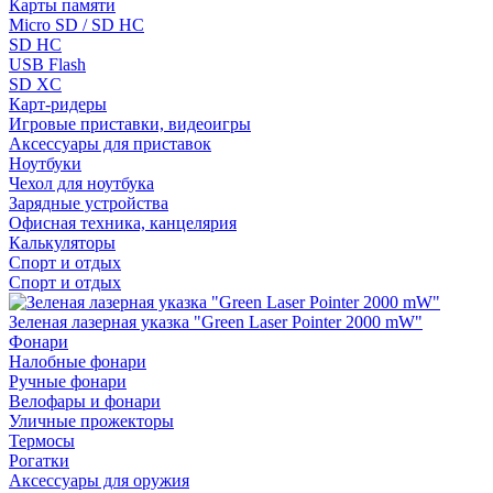
Карты памяти
Micro SD / SD HC
SD HC
USB Flash
SD XC
Карт-ридеры
Игровые приставки, видеоигры
Аксессуары для приставок
Ноутбуки
Чехол для ноутбука
Зарядные устройства
Офисная техника, канцелярия
Калькуляторы
Спорт и отдых
Спорт и отдых
Зеленая лазерная указка "Green Laser Pointer 2000 mW"
Фонари
Налобные фонари
Ручные фонари
Велофары и фонари
Уличные прожекторы
Термосы
Рогатки
Аксессуары для оружия