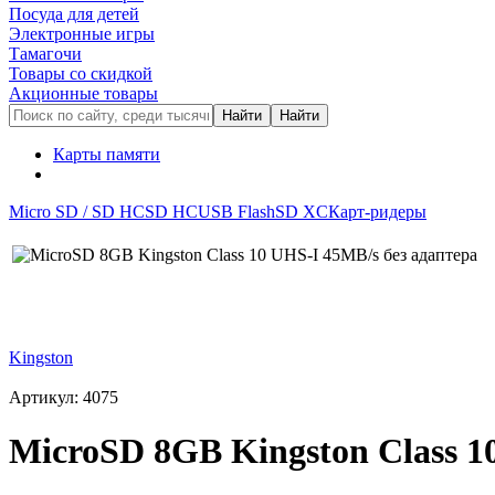
Посуда для детей
Электронные игры
Тамагочи
Товары со скидкой
Акционные товары
Карты памяти
Micro SD / SD HC
SD HC
USB Flash
SD XC
Карт-ридеры
Kingston
Артикул: 4075
MicroSD 8GB Kingston Class 1