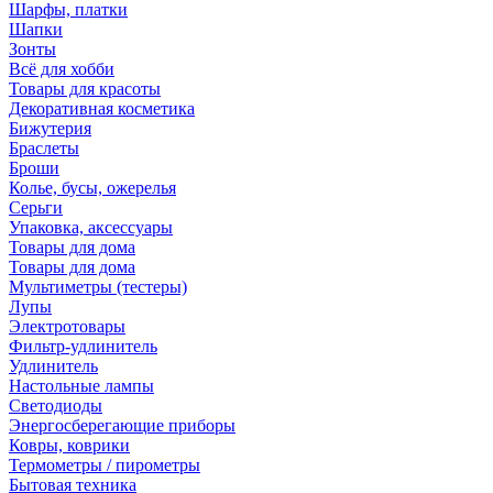
Шарфы, платки
Шапки
Зонты
Всё для хобби
Товары для красоты
Декоративная косметика
Бижутерия
Браслеты
Броши
Колье, бусы, ожерелья
Серьги
Упаковка, аксессуары
Товары для дома
Товары для дома
Мультиметры (тестеры)
Лупы
Электротовары
Фильтр-удлинитель
Удлинитель
Настольные лампы
Светодиоды
Энергосберегающие приборы
Ковры, коврики
Термометры / пирометры
Бытовая техника