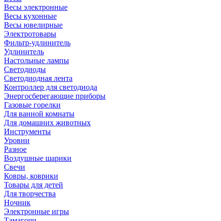
Весы электронные
Весы кухонные
Весы ювелирные
Электротовары
Фильтр-удлинитель
Удлинитель
Настольные лампы
Светодиоды
Светодиодная лента
Контроллер для светодиода
Энергосберегающие приборы
Газовые горелки
Для ванной комнаты
Для домашних животных
Инструменты
Уровни
Разное
Воздушные шарики
Свечи
Ковры, коврики
Товары для детей
Для творчества
Ночник
Электронные игры
Тамагочи