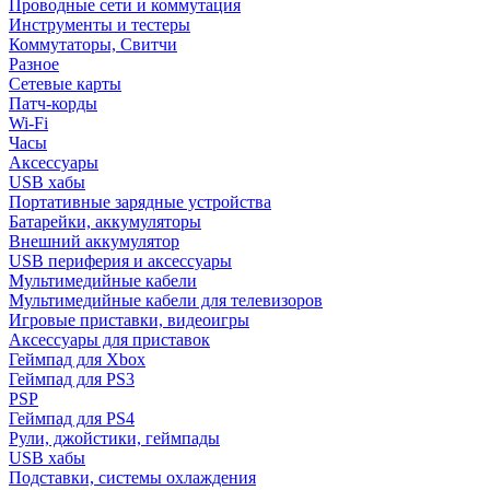
Проводные сети и коммутация
Инструменты и тестеры
Коммутаторы, Свитчи
Разное
Сетевые карты
Патч-корды
Wi-Fi
Часы
Аксессуары
USB хабы
Портативные зарядные устройства
Батарейки, аккумуляторы
Внешний аккумулятор
USB периферия и аксессуары
Мультимедийные кабели
Мультимедийные кабели для телевизоров
Игровые приставки, видеоигры
Аксессуары для приставок
Геймпад для Xbox
Геймпад для PS3
PSP
Геймпад для PS4
Рули, джойстики, геймпады
USB хабы
Подставки, системы охлаждения