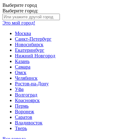
Выберите город
Выберите город:
Это мой город!
Москва
Санкт-Петербург
Новосибирск
Екатеринбург
Нижний Новгород
Казань
Самара
Омск
Челябинск
Ростов-на-Дону
Уфа
Волгоград
Красноярск
Пермь
Воронеж
Саратов
Владивосток
Тверь
Все города