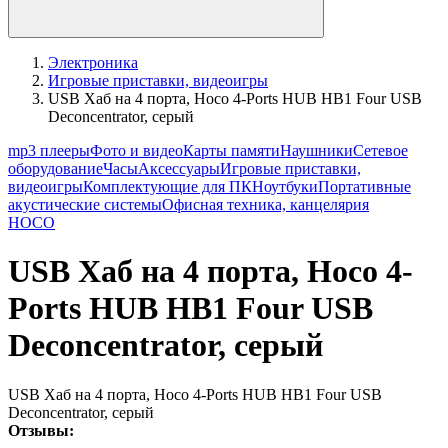
Электроника
Игровые приставки, видеоигры
USB Хаб на 4 порта, Hoco 4-Ports HUB HB1 Four USB
Deconcentrator, серый
mp3 плееры
Фото и видео
Карты памяти
Наушники
Сетевое
оборудование
Часы
Аксессуары
Игровые приставки,
видеоигры
Комплектующие для ПК
Ноутбуки
Портативные
акустические системы
Офисная техника, канцелярия
HOCO
USB Хаб на 4 порта, Hoco 4-
Ports HUB HB1 Four USB
Deconcentrator, серый
USB Хаб на 4 порта, Hoco 4-Ports HUB HB1 Four USB
Deconcentrator, серый
Отзывы: