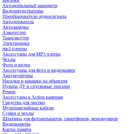
Брелоки
Автомобильный манометр
Видеорегистраторы
Преобразователи аудиосигнала
Автодержатель
Автозарядки
Алкотестер
Трансмиттер
Электроника
mp3 плееры
Аксессуары для MP3 плеера
Чехлы
Фото и видео
Акссесуары для фото и видеокамер
Аккумуляторы
Насадки и крышки на объектив
Пульты ДУ и спусковые тросики
Ремни
Аксессуары к Action камерам
Средства для чистки
Мультимедийные кабели
Сумки и чехлы
Штативы для фотоаппаратов, смартфонов, монокуляров
Видеокамеры
Карты памяти