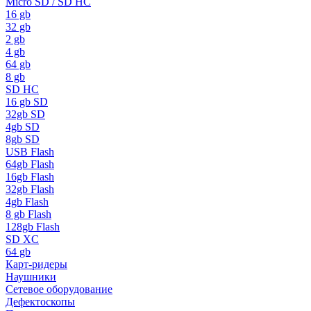
Micro SD / SD HC
16 gb
32 gb
2 gb
4 gb
64 gb
8 gb
SD HC
16 gb SD
32gb SD
4gb SD
8gb SD
USB Flash
64gb Flash
16gb Flash
32gb Flash
4gb Flash
8 gb Flash
128gb Flash
SD XC
64 gb
Карт-ридеры
Наушники
Сетевое оборудование
Дефектоскопы