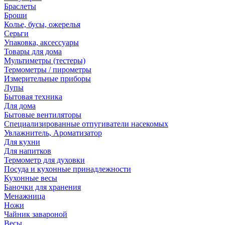
Браслеты
Броши
Колье, бусы, ожерелья
Серьги
Упаковка, аксессуары
Товары для дома
Мультиметры (тестеры)
Термометры / пирометры
Измерительные приборы
Лупы
Бытовая техника
Для дома
Бытовые вентиляторы
Специализированные отпугиватели насекомых
Увлажнитель, Ароматизатор
Для кухни
Для напитков
Термометр для духовки
Посуда и кухонные принадлежности
Кухонные весы
Баночки для хранения
Менажница
Ножи
Чайник завароной
Весы