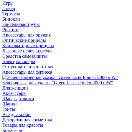
Игры
Покер
Термосы
Бинокли
Зрительные трубы
Рогатки
Аксессуары для оружия
Оптические прицелы
Коллиматорные прицелы
Лазерные целеуказатели
Средства самозащиты
Электрошокеры
Отпугиватели животных
Аксессуары для фитнеса
Зеленая лазерная указка "Green Laser Pointer 2000 mW"
Для женщин
Аксессуары
Шарфы, платки
Шапки
Зонты
Всё для хобби
Декоративная косметика
Товары для красоты
Бижутерия