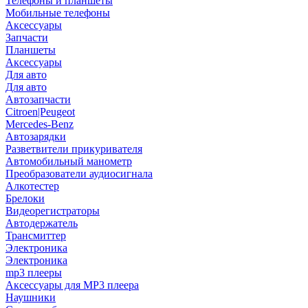
Телефоны и планшеты
Мобильные телефоны
Аксессуары
Запчасти
Планшеты
Аксессуары
Для авто
Для авто
Автозапчасти
Citroen|Peugeot
Mercedes-Benz
Автозарядки
Разветвители прикуривателя
Автомобильный манометр
Преобразователи аудиосигнала
Алкотестер
Брелоки
Видеорегистраторы
Автодержатель
Трансмиттер
Электроника
Электроника
mp3 плееры
Аксессуары для MP3 плеера
Наушники