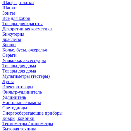
Шарфы, платки
Шапки
Зонты
Всё для хобби
Товары для красоты
Декоративная косметика
Бижутерия
Браслеты
Броши
Колье, бусы, ожерелья
Серьги
Упаковка, аксессуары
Товары для дома
Товары для дома
Мультиметры (тестеры)
Лупы
Электротовары
Фильтр-удлинитель
Удлинитель
Настольные лампы
Светодиоды
Энергосберегающие приборы
Ковры, коврики
Термометры / пирометры
Бытовая техника