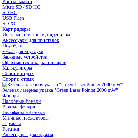
Карты памяти
Micro SD / SD HC
SD HC
USB Flash
SD XC
Карт-ридеры
Игровые приставки, видеоигры
Аксессуары для приставок
Ноутбуки
Чехол для ноутбука
Зарядные устройства
Офисная техника, канцелярия
Калькуляторы
Спорт и отдых
Спорт и отдых
Зеленая лазерная указка "Green Laser Pointer 2000 mW"
Фонари
Налобные фонари
Ручные фонари
Велофары и фонари
Уличные прожекторы
Термосы
Рогатки
Аксессуары для оружия