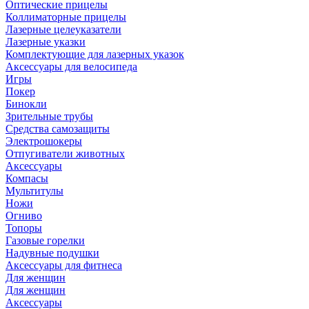
Оптические прицелы
Коллиматорные прицелы
Лазерные целеуказатели
Лазерные указки
Комплектующие для лазерных указок
Аксессуары для велосипеда
Игры
Покер
Бинокли
Зрительные трубы
Средства самозащиты
Электрошокеры
Отпугиватели животных
Аксессуары
Компасы
Мультитулы
Ножи
Огниво
Топоры
Газовые горелки
Надувные подушки
Аксессуары для фитнеса
Для женщин
Для женщин
Аксессуары