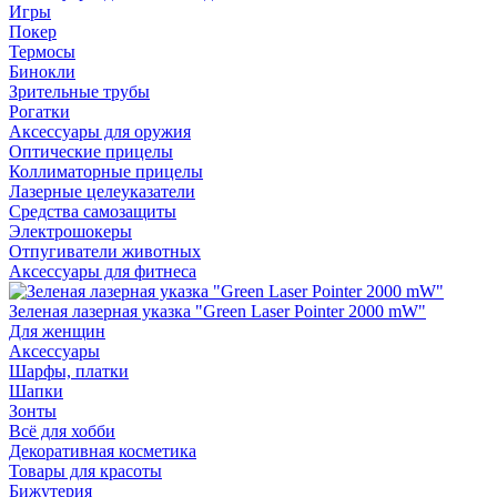
Игры
Покер
Термосы
Бинокли
Зрительные трубы
Рогатки
Аксессуары для оружия
Оптические прицелы
Коллиматорные прицелы
Лазерные целеуказатели
Средства самозащиты
Электрошокеры
Отпугиватели животных
Аксессуары для фитнеса
Зеленая лазерная указка "Green Laser Pointer 2000 mW"
Для женщин
Аксессуары
Шарфы, платки
Шапки
Зонты
Всё для хобби
Декоративная косметика
Товары для красоты
Бижутерия