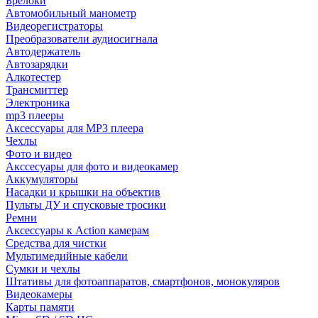
Брелоки
Автомобильный манометр
Видеорегистраторы
Преобразователи аудиосигнала
Автодержатель
Автозарядки
Алкотестер
Трансмиттер
Электроника
mp3 плееры
Аксессуары для MP3 плеера
Чехлы
Фото и видео
Акссесуары для фото и видеокамер
Аккумуляторы
Насадки и крышки на объектив
Пульты ДУ и спусковые тросики
Ремни
Аксессуары к Action камерам
Средства для чистки
Мультимедийные кабели
Сумки и чехлы
Штативы для фотоаппаратов, смартфонов, монокуляров
Видеокамеры
Карты памяти