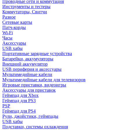
Проводные сети и коммутация
Инструменты и тестеры
Коммутаторы, Свитчи
Разное
Сетевые карты
Патч-корды
Wi-Fi
Часы
Аксессуары
USB хабы
Портативные зарядные устройства
Батарейки, аккумуляторы
Внешний аккумулятор
USB периферия и аксессуары
Мультимедийные кабели
Мультимедийные кабели для телевизоров
Игровые приставки, видеоигры
Аксессуары для приставок
Геймпад для Xbox
Геймпад для PS3
PSP
Геймпад для PS4
Рули, джойстики, геймпады
USB хабы
Подставки, системы охлаждения