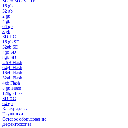
Micro SD / SD HC
16 gb
32 gb
2 gb
4 gb
64 gb
8 gb
SD HC
16 gb SD
32gb SD
4gb SD
8gb SD
USB Flash
64gb Flash
16gb Flash
32gb Flash
4gb Flash
8 gb Flash
128gb Flash
SD XC
64 gb
Карт-ридеры
Наушники
Сетевое оборудование
Дефектоскопы