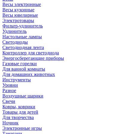
Весы электронные
Весы кухонные
Весы ювелирные
Электротовары
Фильтр-удлинитель
Удлинитель
Настольные лампы
Светодиоды
Светодиодная лента
Контроллер для светодиода
Энергосберегающие приборы
Газовые горелки
Для ванной комнаты
Для домашних животных
Инструменты
Уровни
Разное
Воздушные шарики
Свечи
Ковры, коврики
Товары для детей
Для творчества
Ночник
Электронные игры
Тамагочи