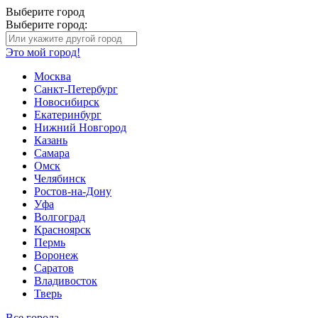
Выберите город
Выберите город:
Это мой город!
Москва
Санкт-Петербург
Новосибирск
Екатеринбург
Нижний Новгород
Казань
Самара
Омск
Челябинск
Ростов-на-Дону
Уфа
Волгоград
Красноярск
Пермь
Воронеж
Саратов
Владивосток
Тверь
Все города