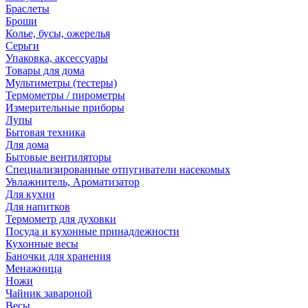
Браслеты
Броши
Колье, бусы, ожерелья
Серьги
Упаковка, аксессуары
Товары для дома
Мультиметры (тестеры)
Термометры / пирометры
Измерительные приборы
Лупы
Бытовая техника
Для дома
Бытовые вентиляторы
Специализированные отпугиватели насекомых
Увлажнитель, Ароматизатор
Для кухни
Для напитков
Термометр для духовки
Посуда и кухонные принадлежности
Кухонные весы
Баночки для хранения
Менажница
Ножи
Чайник завароной
Весы