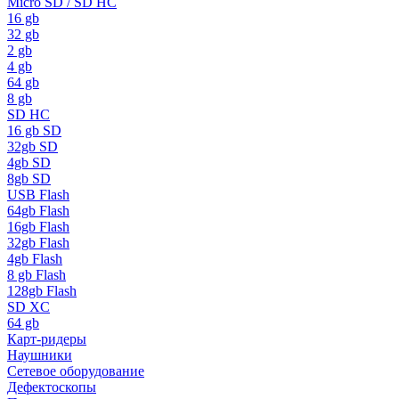
Micro SD / SD HC
16 gb
32 gb
2 gb
4 gb
64 gb
8 gb
SD HC
16 gb SD
32gb SD
4gb SD
8gb SD
USB Flash
64gb Flash
16gb Flash
32gb Flash
4gb Flash
8 gb Flash
128gb Flash
SD XC
64 gb
Карт-ридеры
Наушники
Сетевое оборудование
Дефектоскопы