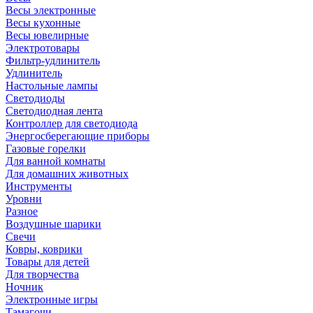
Весы электронные
Весы кухонные
Весы ювелирные
Электротовары
Фильтр-удлинитель
Удлинитель
Настольные лампы
Светодиоды
Светодиодная лента
Контроллер для светодиода
Энергосберегающие приборы
Газовые горелки
Для ванной комнаты
Для домашних животных
Инструменты
Уровни
Разное
Воздушные шарики
Свечи
Ковры, коврики
Товары для детей
Для творчества
Ночник
Электронные игры
Тамагочи