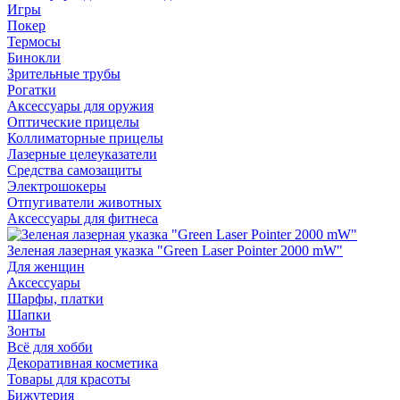
Игры
Покер
Термосы
Бинокли
Зрительные трубы
Рогатки
Аксессуары для оружия
Оптические прицелы
Коллиматорные прицелы
Лазерные целеуказатели
Средства самозащиты
Электрошокеры
Отпугиватели животных
Аксессуары для фитнеса
Зеленая лазерная указка "Green Laser Pointer 2000 mW"
Для женщин
Аксессуары
Шарфы, платки
Шапки
Зонты
Всё для хобби
Декоративная косметика
Товары для красоты
Бижутерия