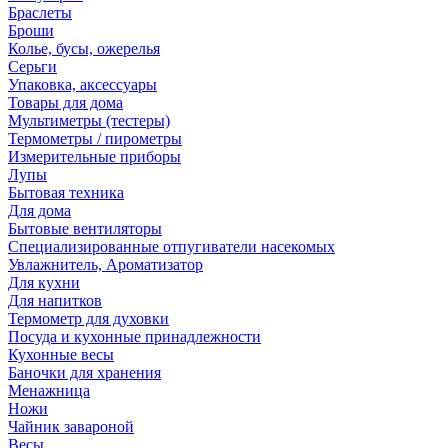
Браслеты
Броши
Колье, бусы, ожерелья
Серьги
Упаковка, аксессуары
Товары для дома
Мультиметры (тестеры)
Термометры / пирометры
Измерительные приборы
Лупы
Бытовая техника
Для дома
Бытовые вентиляторы
Специализированные отпугиватели насекомых
Увлажнитель, Ароматизатор
Для кухни
Для напитков
Термометр для духовки
Посуда и кухонные принадлежности
Кухонные весы
Баночки для хранения
Менажница
Ножи
Чайник завароной
Весы