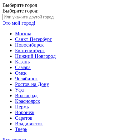
Выберите город
Выберите город:
Это мой город!
Москва
Санкт-Петербург
Новосибирск
Екатеринбург
Нижний Новгород
Казань
Самара
Омск
Челябинск
Ростов-на-Дону
Уфа
Волгоград
Красноярск
Пермь
Воронеж
Саратов
Владивосток
Тверь
Все города