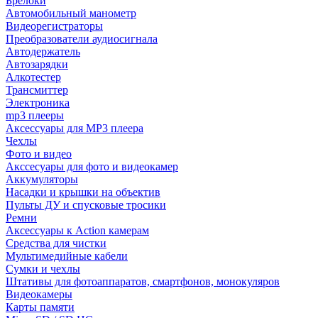
Брелоки
Автомобильный манометр
Видеорегистраторы
Преобразователи аудиосигнала
Автодержатель
Автозарядки
Алкотестер
Трансмиттер
Электроника
mp3 плееры
Аксессуары для MP3 плеера
Чехлы
Фото и видео
Акссесуары для фото и видеокамер
Аккумуляторы
Насадки и крышки на объектив
Пульты ДУ и спусковые тросики
Ремни
Аксессуары к Action камерам
Средства для чистки
Мультимедийные кабели
Сумки и чехлы
Штативы для фотоаппаратов, смартфонов, монокуляров
Видеокамеры
Карты памяти