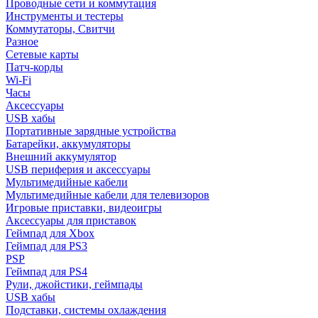
Проводные сети и коммутация
Инструменты и тестеры
Коммутаторы, Свитчи
Разное
Сетевые карты
Патч-корды
Wi-Fi
Часы
Аксессуары
USB хабы
Портативные зарядные устройства
Батарейки, аккумуляторы
Внешний аккумулятор
USB периферия и аксессуары
Мультимедийные кабели
Мультимедийные кабели для телевизоров
Игровые приставки, видеоигры
Аксессуары для приставок
Геймпад для Xbox
Геймпад для PS3
PSP
Геймпад для PS4
Рули, джойстики, геймпады
USB хабы
Подставки, системы охлаждения