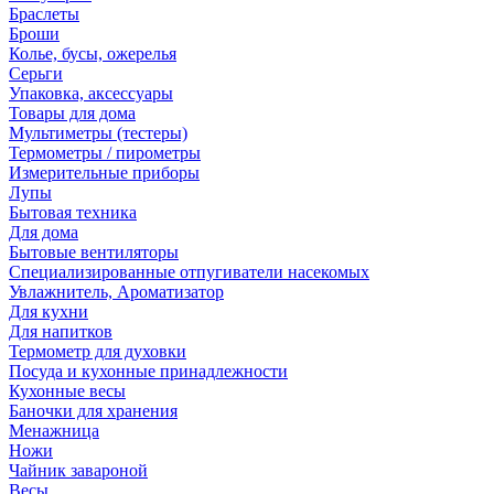
Браслеты
Броши
Колье, бусы, ожерелья
Серьги
Упаковка, аксессуары
Товары для дома
Мультиметры (тестеры)
Термометры / пирометры
Измерительные приборы
Лупы
Бытовая техника
Для дома
Бытовые вентиляторы
Специализированные отпугиватели насекомых
Увлажнитель, Ароматизатор
Для кухни
Для напитков
Термометр для духовки
Посуда и кухонные принадлежности
Кухонные весы
Баночки для хранения
Менажница
Ножи
Чайник завароной
Весы