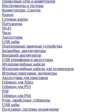
Проводные сети и коммутация
Инструменты и тестеры
Коммутаторы, Свитчи
Разное
Сетевые карты
Патч-корды
Wi-Fi
Часы
Аксессуары
USB хабы
Портативные зарядные устройства
Батарейки, аккумуляторы
Внешний аккумулятор
USB периферия и аксессуары
Мультимедийные кабели
Мультимедийные кабели для телевизоров
Игровые приставки, видеоигры
Аксессуары для приставок
Геймпад для Xbox
Геймпад для PS3
PSP
Геймпад для PS4
Рули, джойстики, геймпады
USB хабы
Подставки, системы охлаждения