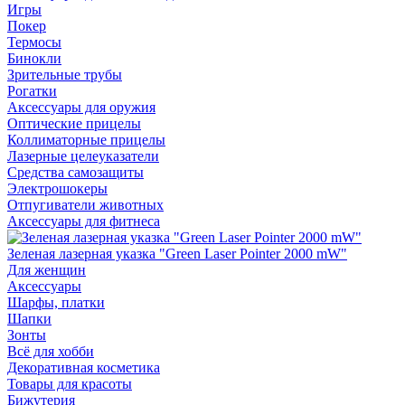
Игры
Покер
Термосы
Бинокли
Зрительные трубы
Рогатки
Аксессуары для оружия
Оптические прицелы
Коллиматорные прицелы
Лазерные целеуказатели
Средства самозащиты
Электрошокеры
Отпугиватели животных
Аксессуары для фитнеса
Зеленая лазерная указка "Green Laser Pointer 2000 mW"
Для женщин
Аксессуары
Шарфы, платки
Шапки
Зонты
Всё для хобби
Декоративная косметика
Товары для красоты
Бижутерия