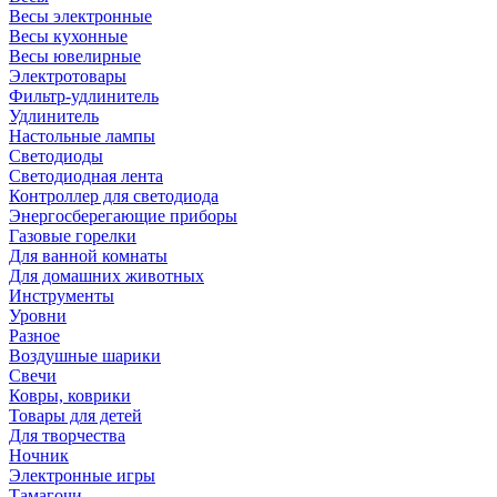
Весы электронные
Весы кухонные
Весы ювелирные
Электротовары
Фильтр-удлинитель
Удлинитель
Настольные лампы
Светодиоды
Светодиодная лента
Контроллер для светодиода
Энергосберегающие приборы
Газовые горелки
Для ванной комнаты
Для домашних животных
Инструменты
Уровни
Разное
Воздушные шарики
Свечи
Ковры, коврики
Товары для детей
Для творчества
Ночник
Электронные игры
Тамагочи