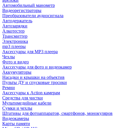
Брелоки
Автомобильный манометр
Видеорегистраторы
Преобразователи аудиосигнала
Автодержатель
Автозарядки
Алкотестер
Трансмиттер
Электроника
mp3 плееры
Аксессуары для MP3 плеера
Чехлы
Фото и видео
Акссесуары для фото и видеокамер
Аккумуляторы
Насадки и крышки на объектив
Пульты ДУ и спусковые тросики
Ремни
Аксессуары к Action камерам
Средства для чистки
Мультимедийные кабели
Сумки и чехлы
Штативы для фотоаппаратов, смартфонов, монокуляров
Видеокамеры
Карты памяти