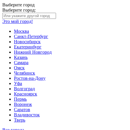
Выберите город
Выберите город:
Это мой город!
Москва
Санкт-Петербург
Новосибирск
Екатеринбург
Нижний Новгород
Казань
Самара
Омск
Челябинск
Ростов-на-Дону
Уфа
Волгоград
Красноярск
Пермь
Воронеж
Саратов
Владивосток
Тверь
Все города