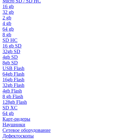
Micro SD / SD HC
16 gb
32 gb
2 gb
4 gb
64 gb
8 gb
SD HC
16 gb SD
32gb SD
4gb SD
8gb SD
USB Flash
64gb Flash
16gb Flash
32gb Flash
4gb Flash
8 gb Flash
128gb Flash
SD XC
64 gb
Карт-ридеры
Наушники
Сетевое оборудование
Дефектоскопы