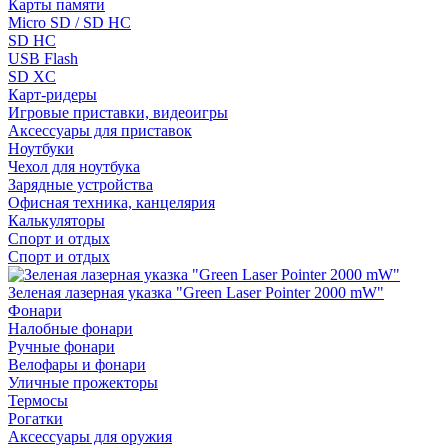
Карты памяти
Micro SD / SD HC
SD HC
USB Flash
SD XC
Карт-ридеры
Игровые приставки, видеоигры
Аксессуары для приставок
Ноутбуки
Чехол для ноутбука
Зарядные устройства
Офисная техника, канцелярия
Калькуляторы
Спорт и отдых
Спорт и отдых
Зеленая лазерная указка "Green Laser Pointer 2000 mW"
Фонари
Налобные фонари
Ручные фонари
Велофары и фонари
Уличные прожекторы
Термосы
Рогатки
Аксессуары для оружия