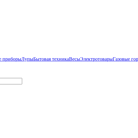
е приборы
Лупы
Бытовая техника
Весы
Электротовары
Газовые го