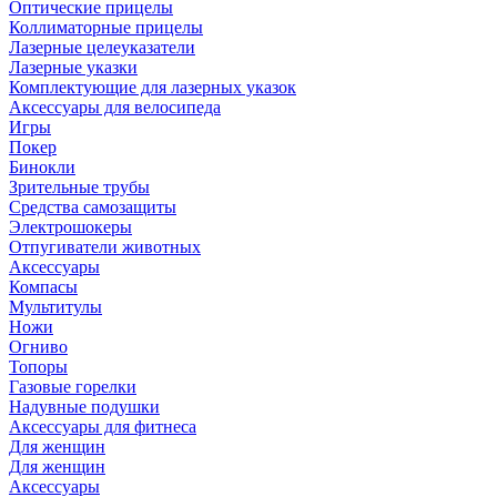
Оптические прицелы
Коллиматорные прицелы
Лазерные целеуказатели
Лазерные указки
Комплектующие для лазерных указок
Аксессуары для велосипеда
Игры
Покер
Бинокли
Зрительные трубы
Средства самозащиты
Электрошокеры
Отпугиватели животных
Аксессуары
Компасы
Мультитулы
Ножи
Огниво
Топоры
Газовые горелки
Надувные подушки
Аксессуары для фитнеса
Для женщин
Для женщин
Аксессуары