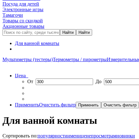
Посуда для детей
Электронные игры
Тамагочи
Товары со скидкой
Акционные товары
Для ванной комнаты
Мультиметры (тестеры)
Термометры / пирометры
Измерительны
Цена
От
До
Применить
Очистить фильтр
Для ванной комнаты
Сортировать по:
популярности
имени
цене
просмотрам
новинки