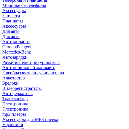
Телефоны и планшеты
Мобильные телефоны
Аксессуары
Запчасти
Планшеты
Аксессуары
Для авто
Для авто
Автозапчасти
Citroen|Peugeot
Mercedes-Benz
Автозарядки
Разветвители прикуривателя
Автомобильный манометр
Преобразователи аудиосигнала
Алкотестер
Брелоки
Видеорегистраторы
Автодержатель
Трансмиттер
Электроника
Электроника
mp3 плееры
Аксессуары для MP3 плеера
Наушники