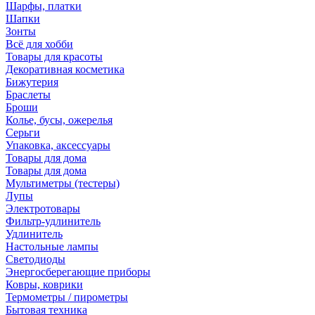
Шарфы, платки
Шапки
Зонты
Всё для хобби
Товары для красоты
Декоративная косметика
Бижутерия
Браслеты
Броши
Колье, бусы, ожерелья
Серьги
Упаковка, аксессуары
Товары для дома
Товары для дома
Мультиметры (тестеры)
Лупы
Электротовары
Фильтр-удлинитель
Удлинитель
Настольные лампы
Светодиоды
Энергосберегающие приборы
Ковры, коврики
Термометры / пирометры
Бытовая техника