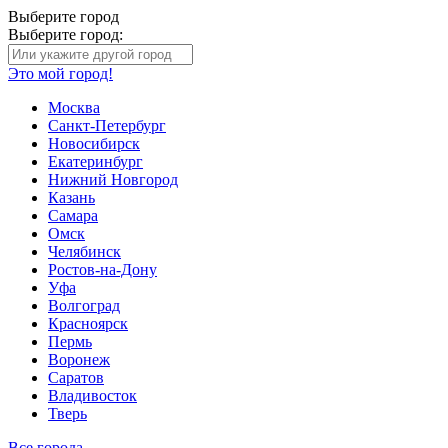
Выберите город
Выберите город:
Это мой город!
Москва
Санкт-Петербург
Новосибирск
Екатеринбург
Нижний Новгород
Казань
Самара
Омск
Челябинск
Ростов-на-Дону
Уфа
Волгоград
Красноярск
Пермь
Воронеж
Саратов
Владивосток
Тверь
Все города