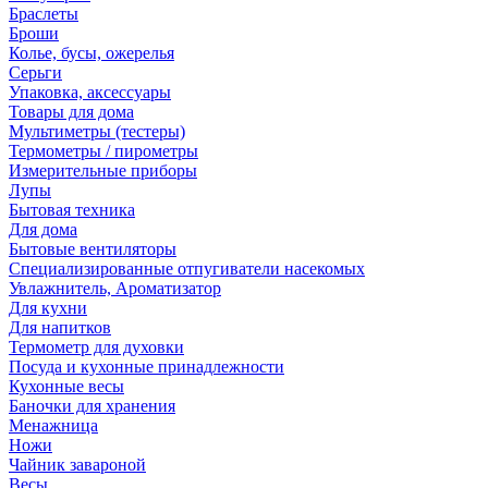
Браслеты
Броши
Колье, бусы, ожерелья
Серьги
Упаковка, аксессуары
Товары для дома
Мультиметры (тестеры)
Термометры / пирометры
Измерительные приборы
Лупы
Бытовая техника
Для дома
Бытовые вентиляторы
Специализированные отпугиватели насекомых
Увлажнитель, Ароматизатор
Для кухни
Для напитков
Термометр для духовки
Посуда и кухонные принадлежности
Кухонные весы
Баночки для хранения
Менажница
Ножи
Чайник завароной
Весы