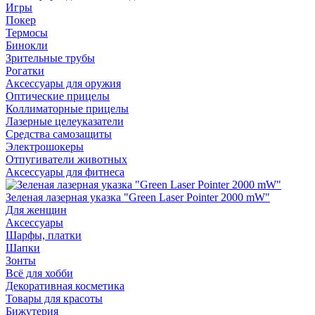
Игры
Покер
Термосы
Бинокли
Зрительные трубы
Рогатки
Аксессуары для оружия
Оптические прицелы
Коллиматорные прицелы
Лазерные целеуказатели
Средства самозащиты
Электрошокеры
Отпугиватели животных
Аксессуары для фитнеса
Зеленая лазерная указка "Green Laser Pointer 2000 mW"
Для женщин
Аксессуары
Шарфы, платки
Шапки
Зонты
Всё для хобби
Декоративная косметика
Товары для красоты
Бижутерия