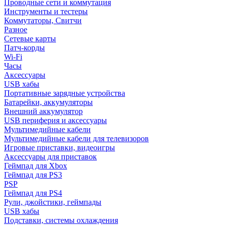
Проводные сети и коммутация
Инструменты и тестеры
Коммутаторы, Свитчи
Разное
Сетевые карты
Патч-корды
Wi-Fi
Часы
Аксессуары
USB хабы
Портативные зарядные устройства
Батарейки, аккумуляторы
Внешний аккумулятор
USB периферия и аксессуары
Мультимедийные кабели
Мультимедийные кабели для телевизоров
Игровые приставки, видеоигры
Аксессуары для приставок
Геймпад для Xbox
Геймпад для PS3
PSP
Геймпад для PS4
Рули, джойстики, геймпады
USB хабы
Подставки, системы охлаждения