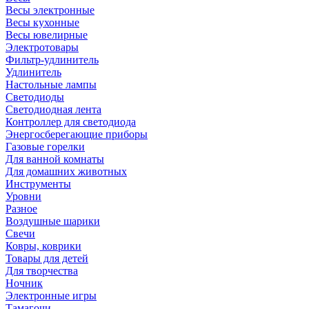
Весы электронные
Весы кухонные
Весы ювелирные
Электротовары
Фильтр-удлинитель
Удлинитель
Настольные лампы
Светодиоды
Светодиодная лента
Контроллер для светодиода
Энергосберегающие приборы
Газовые горелки
Для ванной комнаты
Для домашних животных
Инструменты
Уровни
Разное
Воздушные шарики
Свечи
Ковры, коврики
Товары для детей
Для творчества
Ночник
Электронные игры
Тамагочи