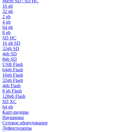
Micro SD / SD HC
16 gb
32 gb
2 gb
4 gb
64 gb
8 gb
SD HC
16 gb SD
32gb SD
4gb SD
8gb SD
USB Flash
64gb Flash
16gb Flash
32gb Flash
4gb Flash
8 gb Flash
128gb Flash
SD XC
64 gb
Карт-ридеры
Наушники
Сетевое оборудование
Дефектоскопы