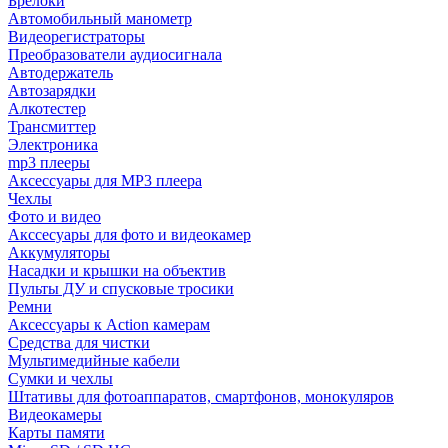
Брелоки
Автомобильный манометр
Видеорегистраторы
Преобразователи аудиосигнала
Автодержатель
Автозарядки
Алкотестер
Трансмиттер
Электроника
mp3 плееры
Аксессуары для MP3 плеера
Чехлы
Фото и видео
Акссесуары для фото и видеокамер
Аккумуляторы
Насадки и крышки на объектив
Пульты ДУ и спусковые тросики
Ремни
Аксессуары к Action камерам
Средства для чистки
Мультимедийные кабели
Сумки и чехлы
Штативы для фотоаппаратов, смартфонов, монокуляров
Видеокамеры
Карты памяти