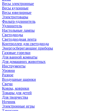
Весы электронные
Весы кухонные
Весы ювелирные
Электротовары
Фильтр-удлинитель
Удлинитель
Настольные лампы
Светодиоды
Светодиодная лента
Контроллер для светодиода
Энергосберегающие приборы
Газовые горелки
Для ванной комнаты
Для домашних животных
Инструменты
Уровни
Разное
Воздушные шарики
Свечи
Ковры, коврики
Товары для детей
Для творчества
Ночник
Электронные игры
Тамагочи