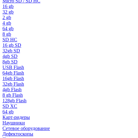
Micro SD / SD HC
16 gb
32 gb
2 gb
4 gb
64 gb
8 gb
SD HC
16 gb SD
32gb SD
4gb SD
8gb SD
USB Flash
64gb Flash
16gb Flash
32gb Flash
4gb Flash
8 gb Flash
128gb Flash
SD XC
64 gb
Карт-ридеры
Наушники
Сетевое оборудование
Дефектоскопы