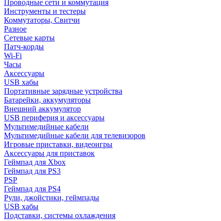
Проводные сети и коммутация
Инструменты и тестеры
Коммутаторы, Свитчи
Разное
Сетевые карты
Патч-корды
Wi-Fi
Часы
Аксессуары
USB хабы
Портативные зарядные устройства
Батарейки, аккумуляторы
Внешний аккумулятор
USB периферия и аксессуары
Мультимедийные кабели
Мультимедийные кабели для телевизоров
Игровые приставки, видеоигры
Аксессуары для приставок
Геймпад для Xbox
Геймпад для PS3
PSP
Геймпад для PS4
Рули, джойстики, геймпады
USB хабы
Подставки, системы охлаждения