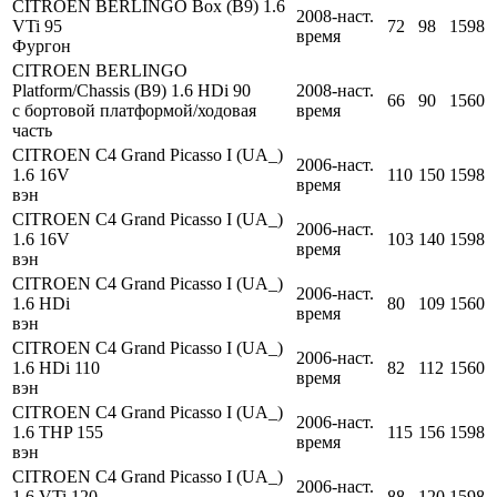
CITROEN BERLINGO Box (B9) 1.6
2008-наст.
VTi 95
72
98
1598
время
Фургон
CITROEN BERLINGO
Platform/Chassis (B9) 1.6 HDi 90
2008-наст.
66
90
1560
c бортовой платформой/ходовая
время
часть
CITROEN C4 Grand Picasso I (UA_)
2006-наст.
1.6 16V
110
150
1598
время
вэн
CITROEN C4 Grand Picasso I (UA_)
2006-наст.
1.6 16V
103
140
1598
время
вэн
CITROEN C4 Grand Picasso I (UA_)
2006-наст.
1.6 HDi
80
109
1560
время
вэн
CITROEN C4 Grand Picasso I (UA_)
2006-наст.
1.6 HDi 110
82
112
1560
время
вэн
CITROEN C4 Grand Picasso I (UA_)
2006-наст.
1.6 THP 155
115
156
1598
время
вэн
CITROEN C4 Grand Picasso I (UA_)
2006-наст.
1.6 VTi 120
88
120
1598