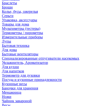
Браслеты
Броши
Колье, бусы, ожерелья
Серьги
Упаковка, аксессуары
Товары для дома
Мультиметры (тестеры)
Термометры / пирометры
Измерительные приборы
Лупы
Бытовая техника
Для дома
Бытовые вентиляторы
Специализированные отпугиватели насекомых
Увлажнитель, Ароматизатор
Для кухни
Для напитков
Термометр для духовки
Посуда и кухонные принадлежности
Кухонные весы
Баночки для хранения
Менажница
Ножи
Чайник завароной
Весы