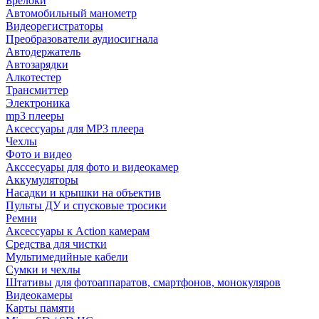
Брелоки
Автомобильный манометр
Видеорегистраторы
Преобразователи аудиосигнала
Автодержатель
Автозарядки
Алкотестер
Трансмиттер
Электроника
mp3 плееры
Аксессуары для MP3 плеера
Чехлы
Фото и видео
Акссесуары для фото и видеокамер
Аккумуляторы
Насадки и крышки на объектив
Пульты ДУ и спусковые тросики
Ремни
Аксессуары к Action камерам
Средства для чистки
Мультимедийные кабели
Сумки и чехлы
Штативы для фотоаппаратов, смартфонов, монокуляров
Видеокамеры
Карты памяти