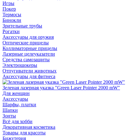
Игры
Покер
Термосы
Бинокли
Зрительные трубы
Рогатки
Аксессуары для оружия
Оптические прицелы
Коллиматорные прицелы
Лазерные целеуказатели
Средства самозащиты
Электрошокеры
Отпугиватели животных
Аксессуары для фитнеса
Зеленая лазерная указка "Green Laser Pointer 2000 mW"
Для женщин
Аксессуары
Шарфы, платки
Шапки
Зонты
Всё для хобби
Декоративная косметика
Товары для красоты
Бижутерия