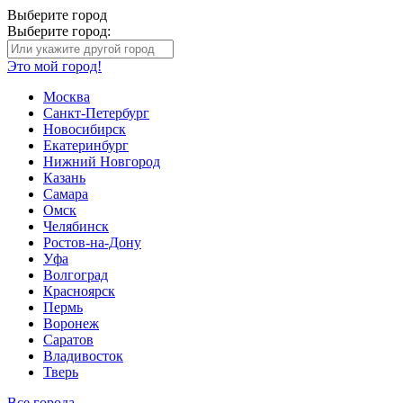
Выберите город
Выберите город:
Это мой город!
Москва
Санкт-Петербург
Новосибирск
Екатеринбург
Нижний Новгород
Казань
Самара
Омск
Челябинск
Ростов-на-Дону
Уфа
Волгоград
Красноярск
Пермь
Воронеж
Саратов
Владивосток
Тверь
Все города