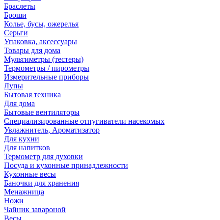
Браслеты
Броши
Колье, бусы, ожерелья
Серьги
Упаковка, аксессуары
Товары для дома
Мультиметры (тестеры)
Термометры / пирометры
Измерительные приборы
Лупы
Бытовая техника
Для дома
Бытовые вентиляторы
Специализированные отпугиватели насекомых
Увлажнитель, Ароматизатор
Для кухни
Для напитков
Термометр для духовки
Посуда и кухонные принадлежности
Кухонные весы
Баночки для хранения
Менажница
Ножи
Чайник завароной
Весы