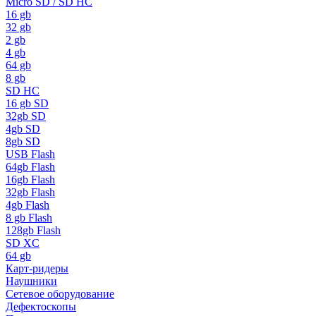
Micro SD / SD HC
16 gb
32 gb
2 gb
4 gb
64 gb
8 gb
SD HC
16 gb SD
32gb SD
4gb SD
8gb SD
USB Flash
64gb Flash
16gb Flash
32gb Flash
4gb Flash
8 gb Flash
128gb Flash
SD XC
64 gb
Карт-ридеры
Наушники
Сетевое оборудование
Дефектоскопы