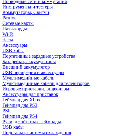
Проводные сети и коммутация
Инструменты и тестеры
Коммутаторы, Свитчи
Разное
Сетевые карты
Патч-корды
Wi-Fi
Часы
Аксессуары
USB хабы
Портативные зарядные устройства
Батарейки, аккумуляторы
Внешний аккумулятор
USB периферия и аксессуары
Мультимедийные кабели
Мультимедийные кабели для телевизоров
Игровые приставки, видеоигры
Аксессуары для приставок
Геймпад для Xbox
Геймпад для PS3
PSP
Геймпад для PS4
Рули, джойстики, геймпады
USB хабы
Подставки, системы охлаждения