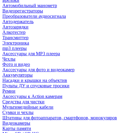
Брелоки
Автомобильный манометр
Видеорегистраторы
Преобразователи аудиосигнала
Автодержатель
Автозарядки
Алкотестер
Трансмиттер
Электроника
mp3 плееры
Аксессуары для MP3 плеера
Чехлы
Фото и видео
Акссесуары для фото и видеокамер
Аккумуляторы
Насадки и крышки на объектив
Пульты ДУ и спусковые тросики
Ремни
Аксессуары к Action камерам
Средства для чистки
Мультимедийные кабели
Сумки и чехлы
Штативы для фотоаппаратов, смартфонов, монокуляров
Видеокамеры
Карты памяти