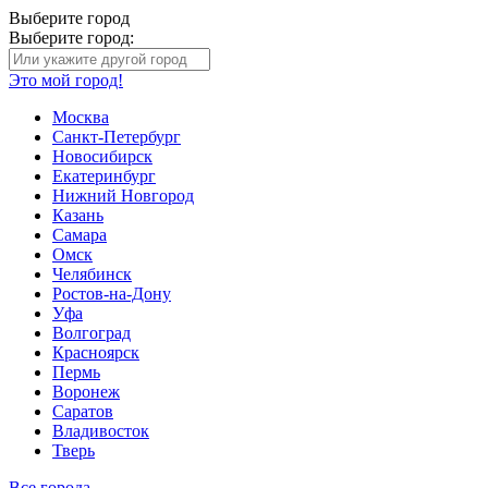
Выберите город
Выберите город:
Это мой город!
Москва
Санкт-Петербург
Новосибирск
Екатеринбург
Нижний Новгород
Казань
Самара
Омск
Челябинск
Ростов-на-Дону
Уфа
Волгоград
Красноярск
Пермь
Воронеж
Саратов
Владивосток
Тверь
Все города