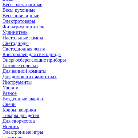
Весы электронные
Весы кухонные
Весы ювелирные
Электротовары
Фильтр-удлинитель
Удлинитель
Настольные лампы
Светодиоды
Светодиодная лента
Контроллер для светодиода
Энергосберегающие приборы
Газовые горелки
Для ванной комнаты
Для домашних животных
Инструменты
Уровни
Разное
Воздушные шарики
Свечи
Ковры, коврики
Товары для детей
Для творчества
Ночник
Электронные игры
Тамагочи