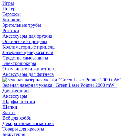
Игры
Покер
Термосы
Бинокли
Зрительные трубы
Рогатки
Аксессуары для оружия
Оптические прицелы
Коллиматорные прицелы
Лазерные целеуказатели
Средства самозащиты
Электрошокеры
Отпугиватели животных
Аксессуары для фитнеса
Зеленая лазерная указка "Green Laser Pointer 2000 mW"
Для женщин
Аксессуары
Шарфы, платки
Шапки
Зонты
Всё для хобби
Декоративная косметика
Товары для красоты
Бижутерия