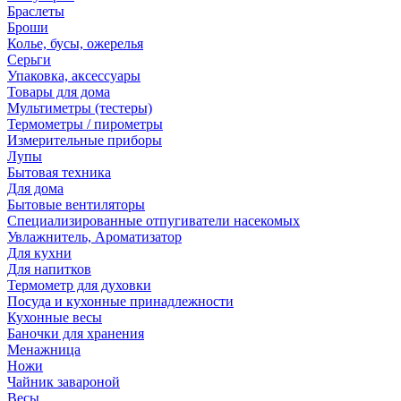
Браслеты
Броши
Колье, бусы, ожерелья
Серьги
Упаковка, аксессуары
Товары для дома
Мультиметры (тестеры)
Термометры / пирометры
Измерительные приборы
Лупы
Бытовая техника
Для дома
Бытовые вентиляторы
Специализированные отпугиватели насекомых
Увлажнитель, Ароматизатор
Для кухни
Для напитков
Термометр для духовки
Посуда и кухонные принадлежности
Кухонные весы
Баночки для хранения
Менажница
Ножи
Чайник завароной
Весы