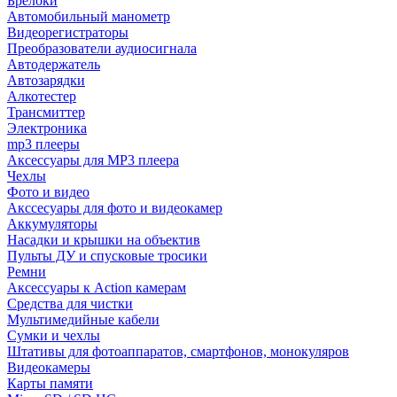
Брелоки
Автомобильный манометр
Видеорегистраторы
Преобразователи аудиосигнала
Автодержатель
Автозарядки
Алкотестер
Трансмиттер
Электроника
mp3 плееры
Аксессуары для MP3 плеера
Чехлы
Фото и видео
Акссесуары для фото и видеокамер
Аккумуляторы
Насадки и крышки на объектив
Пульты ДУ и спусковые тросики
Ремни
Аксессуары к Action камерам
Средства для чистки
Мультимедийные кабели
Сумки и чехлы
Штативы для фотоаппаратов, смартфонов, монокуляров
Видеокамеры
Карты памяти