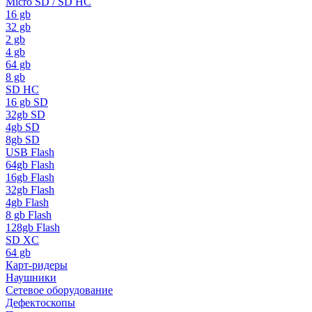
Micro SD / SD HC
16 gb
32 gb
2 gb
4 gb
64 gb
8 gb
SD HC
16 gb SD
32gb SD
4gb SD
8gb SD
USB Flash
64gb Flash
16gb Flash
32gb Flash
4gb Flash
8 gb Flash
128gb Flash
SD XC
64 gb
Карт-ридеры
Наушники
Сетевое оборудование
Дефектоскопы