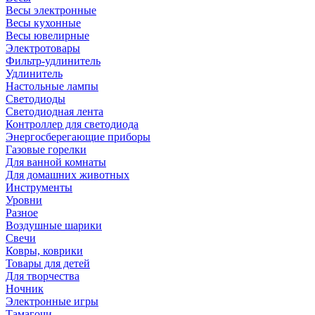
Весы электронные
Весы кухонные
Весы ювелирные
Электротовары
Фильтр-удлинитель
Удлинитель
Настольные лампы
Светодиоды
Светодиодная лента
Контроллер для светодиода
Энергосберегающие приборы
Газовые горелки
Для ванной комнаты
Для домашних животных
Инструменты
Уровни
Разное
Воздушные шарики
Свечи
Ковры, коврики
Товары для детей
Для творчества
Ночник
Электронные игры
Тамагочи