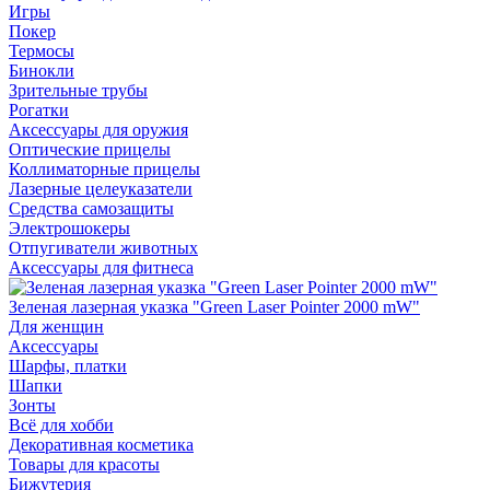
Игры
Покер
Термосы
Бинокли
Зрительные трубы
Рогатки
Аксессуары для оружия
Оптические прицелы
Коллиматорные прицелы
Лазерные целеуказатели
Средства самозащиты
Электрошокеры
Отпугиватели животных
Аксессуары для фитнеса
Зеленая лазерная указка "Green Laser Pointer 2000 mW"
Для женщин
Аксессуары
Шарфы, платки
Шапки
Зонты
Всё для хобби
Декоративная косметика
Товары для красоты
Бижутерия