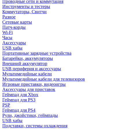
Проводные сети и коммутация
Инструменты и тестеры
Коммутаторы, Свитчи
Разное
Сетевые карты
Патч-корды
Wi-Fi
Часы
Аксессуары
USB хабы
Портативные зарядные устройства
Батарейки, аккумуляторы
Внешний аккумулятор
USB периферия и аксессуары
Мультимедийные кабели
Мультимедийные кабели для телевизоров
Игровые приставки, видеоигры
Аксессуары для приставок
Геймпад для Xbox
Геймпад для PS3
PSP
Геймпад для PS4
Рули, джойстики, геймпады
USB хабы
Подставки, системы охлаждения