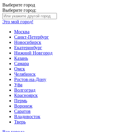
Выберите город
Выберите город:
Это мой город!
Москва
Санкт-Петербург
Новосибирск
Екатеринбург
Нижний Новгород
Казань
Самара
Омск
Челябинск
Ростов-на-Дону
Уфа
Волгоград
Красноярск
Пермь
Воронеж
Саратов
Владивосток
Тверь
Все города