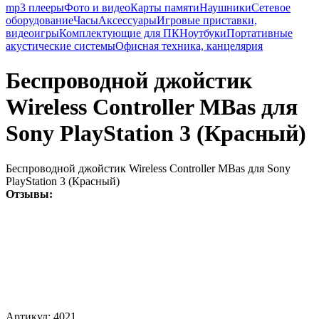
mp3 плееры
Фото и видео
Карты памяти
Наушники
Сетевое
оборудование
Часы
Аксессуары
Игровые приставки,
видеоигры
Комплектующие для ПК
Ноутбуки
Портативные
акустические системы
Офисная техника, канцелярия
Беспроводной джойстик
Wireless Controller MBas для
Sony PlayStation 3 (Красный)
Беспроводной джойстик Wireless Controller MBas для Sony
PlayStation 3 (Красный)
Отзывы:
Артикул:
4021