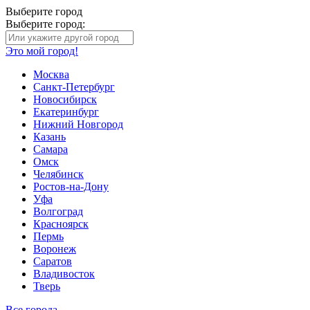
Выберите город
Выберите город:
Это мой город!
Москва
Санкт-Петербург
Новосибирск
Екатеринбург
Нижний Новгород
Казань
Самара
Омск
Челябинск
Ростов-на-Дону
Уфа
Волгоград
Красноярск
Пермь
Воронеж
Саратов
Владивосток
Тверь
Все города