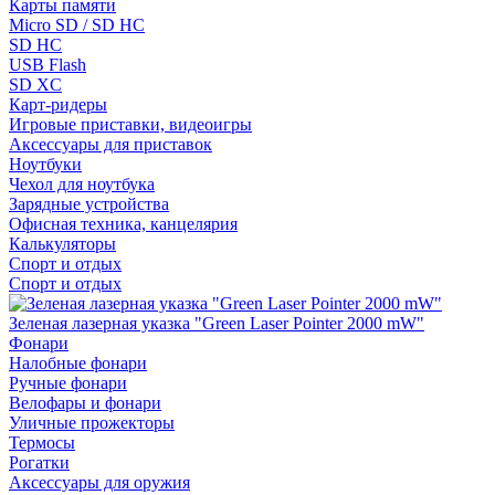
Карты памяти
Micro SD / SD HC
SD HC
USB Flash
SD XC
Карт-ридеры
Игровые приставки, видеоигры
Аксессуары для приставок
Ноутбуки
Чехол для ноутбука
Зарядные устройства
Офисная техника, канцелярия
Калькуляторы
Спорт и отдых
Спорт и отдых
Зеленая лазерная указка "Green Laser Pointer 2000 mW"
Фонари
Налобные фонари
Ручные фонари
Велофары и фонари
Уличные прожекторы
Термосы
Рогатки
Аксессуары для оружия