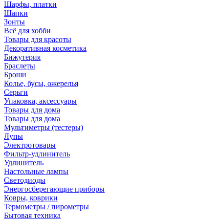
Шарфы, платки
Шапки
Зонты
Всё для хобби
Товары для красоты
Декоративная косметика
Бижутерия
Браслеты
Броши
Колье, бусы, ожерелья
Серьги
Упаковка, аксессуары
Товары для дома
Товары для дома
Мультиметры (тестеры)
Лупы
Электротовары
Фильтр-удлинитель
Удлинитель
Настольные лампы
Светодиоды
Энергосберегающие приборы
Ковры, коврики
Термометры / пирометры
Бытовая техника