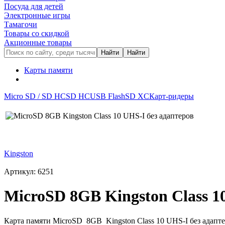
Посуда для детей
Электронные игры
Тамагочи
Товары со скидкой
Акционные товары
Карты памяти
Micro SD / SD HC
SD HC
USB Flash
SD XC
Карт-ридеры
Kingston
Артикул: 6251
MicroSD 8GB Kingston Class 1
Карта памяти MicroSD 8GB Kingston Class 10 UHS-I без адап