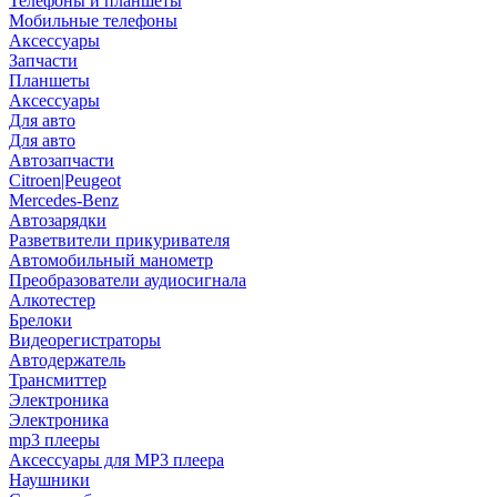
Телефоны и планшеты
Мобильные телефоны
Аксессуары
Запчасти
Планшеты
Аксессуары
Для авто
Для авто
Автозапчасти
Citroen|Peugeot
Mercedes-Benz
Автозарядки
Разветвители прикуривателя
Автомобильный манометр
Преобразователи аудиосигнала
Алкотестер
Брелоки
Видеорегистраторы
Автодержатель
Трансмиттер
Электроника
Электроника
mp3 плееры
Аксессуары для MP3 плеера
Наушники