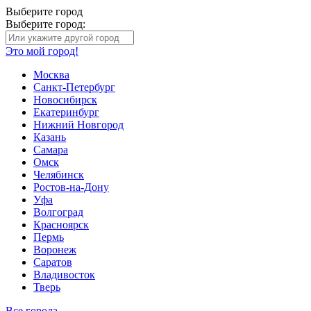
Выберите город
Выберите город:
Это мой город!
Москва
Санкт-Петербург
Новосибирск
Екатеринбург
Нижний Новгород
Казань
Самара
Омск
Челябинск
Ростов-на-Дону
Уфа
Волгоград
Красноярск
Пермь
Воронеж
Саратов
Владивосток
Тверь
Все города