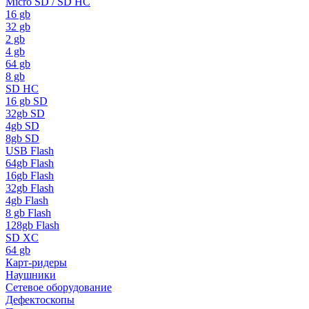
Micro SD / SD HC
16 gb
32 gb
2 gb
4 gb
64 gb
8 gb
SD HC
16 gb SD
32gb SD
4gb SD
8gb SD
USB Flash
64gb Flash
16gb Flash
32gb Flash
4gb Flash
8 gb Flash
128gb Flash
SD XC
64 gb
Карт-ридеры
Наушники
Сетевое оборудование
Дефектоскопы