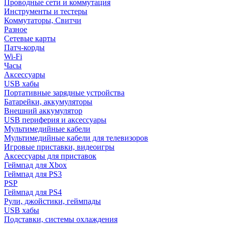
Проводные сети и коммутация
Инструменты и тестеры
Коммутаторы, Свитчи
Разное
Сетевые карты
Патч-корды
Wi-Fi
Часы
Аксессуары
USB хабы
Портативные зарядные устройства
Батарейки, аккумуляторы
Внешний аккумулятор
USB периферия и аксессуары
Мультимедийные кабели
Мультимедийные кабели для телевизоров
Игровые приставки, видеоигры
Аксессуары для приставок
Геймпад для Xbox
Геймпад для PS3
PSP
Геймпад для PS4
Рули, джойстики, геймпады
USB хабы
Подставки, системы охлаждения