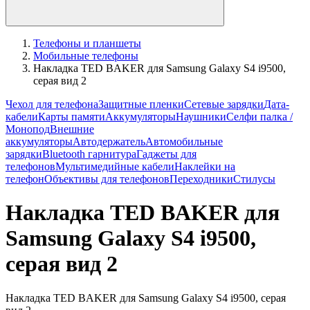
Телефоны и планшеты
Мобильные телефоны
Накладка TED BAKER для Samsung Galaxy S4 i9500,
серая вид 2
Чехол для телефона
Защитные пленки
Сетевые зарядки
Дата-
кабели
Карты памяти
Аккумуляторы
Наушники
Селфи палка /
Монопод
Внешние
аккумуляторы
Автодержатель
Автомобильные
зарядки
Bluetooth гарнитура
Гаджеты для
телефонов
Мультимедийные кабели
Наклейки на
телефон
Объективы для телефонов
Переходники
Стилусы
Накладка TED BAKER для
Samsung Galaxy S4 i9500,
серая вид 2
Накладка TED BAKER для Samsung Galaxy S4 i9500, серая