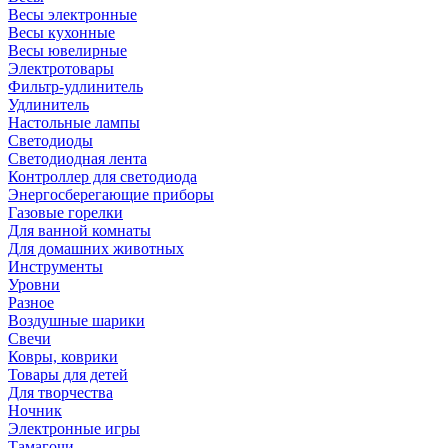
Весы электронные
Весы кухонные
Весы ювелирные
Электротовары
Фильтр-удлинитель
Удлинитель
Настольные лампы
Светодиоды
Светодиодная лента
Контроллер для светодиода
Энергосберегающие приборы
Газовые горелки
Для ванной комнаты
Для домашних животных
Инструменты
Уровни
Разное
Воздушные шарики
Свечи
Ковры, коврики
Товары для детей
Для творчества
Ночник
Электронные игры
Тамагочи