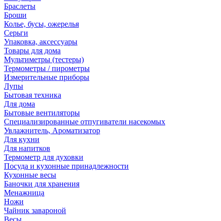
Браслеты
Броши
Колье, бусы, ожерелья
Серьги
Упаковка, аксессуары
Товары для дома
Мультиметры (тестеры)
Термометры / пирометры
Измерительные приборы
Лупы
Бытовая техника
Для дома
Бытовые вентиляторы
Специализированные отпугиватели насекомых
Увлажнитель, Ароматизатор
Для кухни
Для напитков
Термометр для духовки
Посуда и кухонные принадлежности
Кухонные весы
Баночки для хранения
Менажница
Ножи
Чайник завароной
Весы