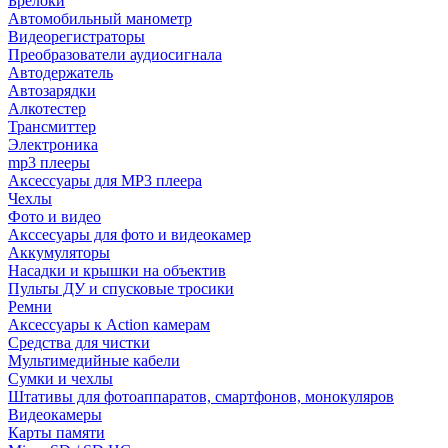
Брелоки
Автомобильный манометр
Видеорегистраторы
Преобразователи аудиосигнала
Автодержатель
Автозарядки
Алкотестер
Трансмиттер
Электроника
mp3 плееры
Аксессуары для MP3 плеера
Чехлы
Фото и видео
Акссесуары для фото и видеокамер
Аккумуляторы
Насадки и крышки на объектив
Пульты ДУ и спусковые тросики
Ремни
Аксессуары к Action камерам
Средства для чистки
Мультимедийные кабели
Сумки и чехлы
Штативы для фотоаппаратов, смартфонов, монокуляров
Видеокамеры
Карты памяти