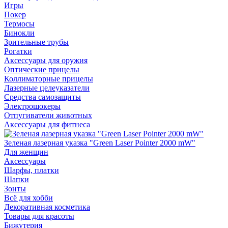
Игры
Покер
Термосы
Бинокли
Зрительные трубы
Рогатки
Аксессуары для оружия
Оптические прицелы
Коллиматорные прицелы
Лазерные целеуказатели
Средства самозащиты
Электрошокеры
Отпугиватели животных
Аксессуары для фитнеса
Зеленая лазерная указка "Green Laser Pointer 2000 mW"
Для женщин
Аксессуары
Шарфы, платки
Шапки
Зонты
Всё для хобби
Декоративная косметика
Товары для красоты
Бижутерия