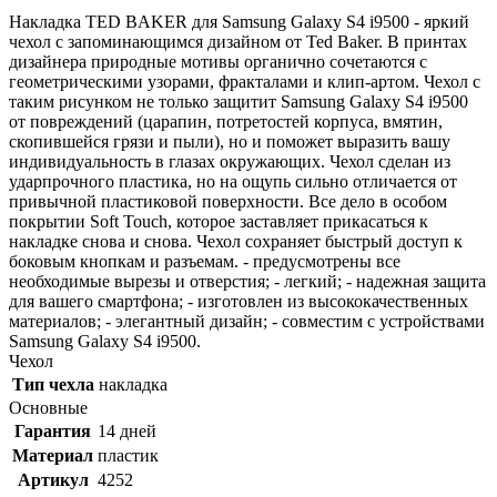
Накладка TED BAKER для Samsung Galaxy S4 i9500 - яркий
чехол с запоминающимся дизайном от Ted Baker. В принтах
дизайнера природные мотивы органично сочетаются с
геометрическими узорами, фракталами и клип-артом. Чехол с
таким рисунком не только защитит Samsung Galaxy S4 i9500
от повреждений (царапин, потретостей корпуса, вмятин,
скопившейся грязи и пыли), но и поможет выразить вашу
индивидуальность в глазах окружающих. Чехол сделан из
ударпрочного пластика, но на ощупь сильно отличается от
привычной пластиковой поверхности. Все дело в особом
покрытии Soft Touch, которое заставляет прикасаться к
накладке снова и снова. Чехол сохраняет быстрый доступ к
боковым кнопкам и разъемам. - предусмотрены все
необходимые вырезы и отверстия; - легкий; - надежная защита
для вашего смартфона; - изготовлен из высококачественных
материалов; - элегантный дизайн; - совместим с устройствами
Samsung Galaxy S4 i9500.
Чехол
Тип чехла
накладка
Основные
Гарантия
14 дней
Материал
пластик
Артикул
4252