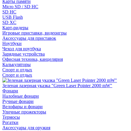
Карты памяти
Micro SD / SD HC
SD HC
USB Flash
SD XC
Карт-ридеры
Игровые приставки, видеоигры
Аксессуары для приставок
Ноутбуки
Чехол для ноутбука
Зарядные устройства
Офисная техника, канцелярия
Калькуляторы
Спорт и отдых
Спорт и отдых
Зеленая лазерная указка "Green Laser Pointer 2000 mW"
Фонари
Налобные фонари
Ручные фонари
Велофары и фонари
Уличные прожекторы
Термосы
Рогатки
Аксессуары для оружия