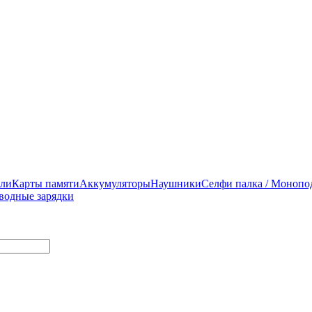
ели
Карты памяти
Аккумуляторы
Наушники
Селфи палка / Монопо
водные зарядки