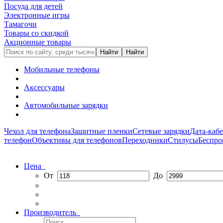
Посуда для детей
Электронные игры
Тамагочи
Товары со скидкой
Акционные товары
Мобильные телефоны
Аксессуары
Автомобильные зарядки
Чехол для телефона
Защитные пленки
Сетевые зарядки
Дата-каб
телефон
Объективы для телефонов
Переходники
Стилусы
Беспро
Цена
От
До
Производитель