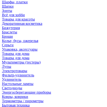
Шарфы, платки
Шапки
Зонты
Всё для хобби
Товары для красоты
Декоративная косметика
Бижутерия
Браслеты
Броши
Колье, бусы, ожерелья
Серьги
Упаковка, аксессуары
Товары для дома
Товары для дома
Мультиметры (тестеры)
Лупы
Электротовары
Фильтр-удлинитель
Удлинитель
Настольные лампы
Светодиоды
Энергосберегающие приборы
Ковры, коврики
Термометры / пирометры
Бытовая техника