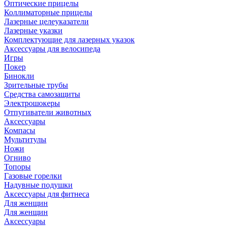
Оптические прицелы
Коллиматорные прицелы
Лазерные целеуказатели
Лазерные указки
Комплектующие для лазерных указок
Аксессуары для велосипеда
Игры
Покер
Бинокли
Зрительные трубы
Средства самозащиты
Электрошокеры
Отпугиватели животных
Аксессуары
Компасы
Мультитулы
Ножи
Огниво
Топоры
Газовые горелки
Надувные подушки
Аксессуары для фитнеса
Для женщин
Для женщин
Аксессуары