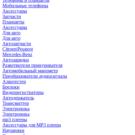
Телефоны и планшеты
Мобильные телефоны
Аксессуары
Запчасти
Планшеты
Аксессуары
Для авто
Для авто
Автозапчасти
Citroen|Peugeot
Mercedes-Benz
Автозарядки
Разветвители прикуривателя
Автомобильный манометр
Преобразователи аудиосигнала
Алкотестер
Брелоки
Видеорегистраторы
Автодержатель
Трансмиттер
Электроника
Электроника
mp3 плееры
Аксессуары для MP3 плеера
Наушники