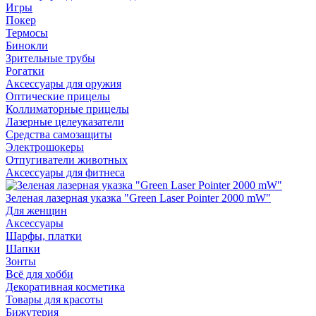
Игры
Покер
Термосы
Бинокли
Зрительные трубы
Рогатки
Аксессуары для оружия
Оптические прицелы
Коллиматорные прицелы
Лазерные целеуказатели
Средства самозащиты
Электрошокеры
Отпугиватели животных
Аксессуары для фитнеса
Зеленая лазерная указка "Green Laser Pointer 2000 mW"
Для женщин
Аксессуары
Шарфы, платки
Шапки
Зонты
Всё для хобби
Декоративная косметика
Товары для красоты
Бижутерия