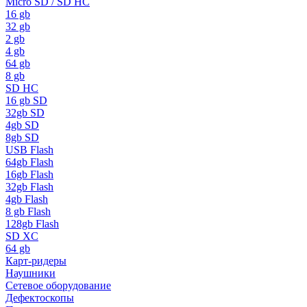
Micro SD / SD HC
16 gb
32 gb
2 gb
4 gb
64 gb
8 gb
SD HC
16 gb SD
32gb SD
4gb SD
8gb SD
USB Flash
64gb Flash
16gb Flash
32gb Flash
4gb Flash
8 gb Flash
128gb Flash
SD XC
64 gb
Карт-ридеры
Наушники
Сетевое оборудование
Дефектоскопы