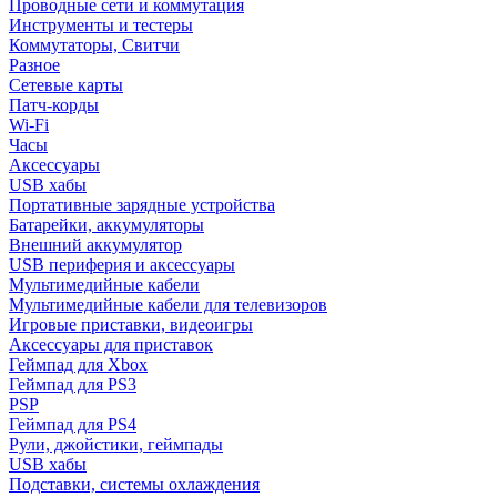
Проводные сети и коммутация
Инструменты и тестеры
Коммутаторы, Свитчи
Разное
Сетевые карты
Патч-корды
Wi-Fi
Часы
Аксессуары
USB хабы
Портативные зарядные устройства
Батарейки, аккумуляторы
Внешний аккумулятор
USB периферия и аксессуары
Мультимедийные кабели
Мультимедийные кабели для телевизоров
Игровые приставки, видеоигры
Аксессуары для приставок
Геймпад для Xbox
Геймпад для PS3
PSP
Геймпад для PS4
Рули, джойстики, геймпады
USB хабы
Подставки, системы охлаждения