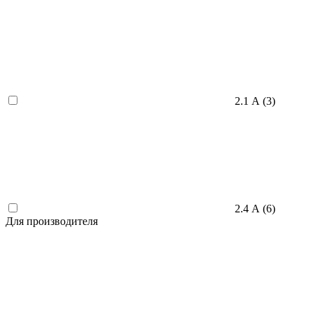
2.1 А (
3
)
2.4 А (
6
)
Для производителя