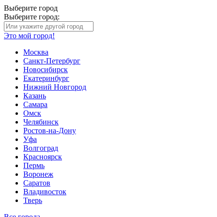
Выберите город
Выберите город:
Это мой город!
Москва
Санкт-Петербург
Новосибирск
Екатеринбург
Нижний Новгород
Казань
Самара
Омск
Челябинск
Ростов-на-Дону
Уфа
Волгоград
Красноярск
Пермь
Воронеж
Саратов
Владивосток
Тверь
Все города