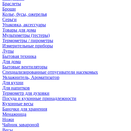
Браслеты
Броши
Колье, бусы, ожерелья
Серьги
Упаковка, аксессуары
Товары для дома
Мультиметры (тестеры)
Термометры / пирометры
Измерительные приборы
Лупы
Бытовая техника
Для дома
Бытовые вентиляторы
Специализированные отпугиватели насекомых
Увлажнитель, Ароматизатор
Для кухни
Для напитков
Термометр для духовки
Посуда и кухонные принадлежности
Кухонные весы
Баночки для хранения
Менажница
Ножи
Чайник завароной
Весы