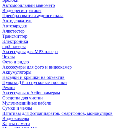
Брелоки
Автомобильный манометр
Видеорегистраторы
Преобразователи аудиосигнала
Автодержатель
Автозарядки
Алкотестер
Трансмиттер
Электроника
mp3 плееры
Аксессуары для MP3 плеера
Чехлы
Фото и видео
Акссесуары для фото и видеокамер
Аккумуляторы
Насадки и крышки на объектив
Пульты ДУ и спусковые тросики
Ремни
Аксессуары к Action камерам
Средства для чистки
Мультимедийные кабели
Сумки и чехлы
Штативы для фотоаппаратов, смартфонов, монокуляров
Видеокамеры
Карты памяти