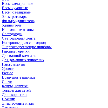
Весы электронные
Весы кухонные
Весы ювелирные
Электротовары
Фильтр-удлинитель
Удлинитель
Настольные лампы
Светодиоды
Светодиодная лента
Контроллер для светодиода
Энергосберегающие приборы
Газовые горелки
Для ванной комнаты
Для домашних животных
Инструменты
Уровни
Разное
Воздушные шарики
Свечи
Ковры, коврики
Товары для детей
Для творчества
Ночник
Электронные игры
Тамагочи