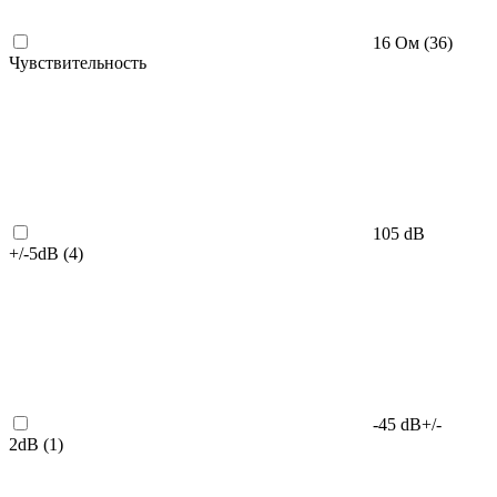
16 Ом (
36
)
Чувствительность
105 dB
+/-5dB (
4
)
-45 dB+/-
2dB (
1
)