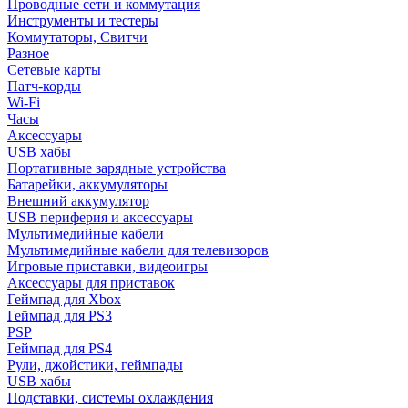
Проводные сети и коммутация
Инструменты и тестеры
Коммутаторы, Свитчи
Разное
Сетевые карты
Патч-корды
Wi-Fi
Часы
Аксессуары
USB хабы
Портативные зарядные устройства
Батарейки, аккумуляторы
Внешний аккумулятор
USB периферия и аксессуары
Мультимедийные кабели
Мультимедийные кабели для телевизоров
Игровые приставки, видеоигры
Аксессуары для приставок
Геймпад для Xbox
Геймпад для PS3
PSP
Геймпад для PS4
Рули, джойстики, геймпады
USB хабы
Подставки, системы охлаждения