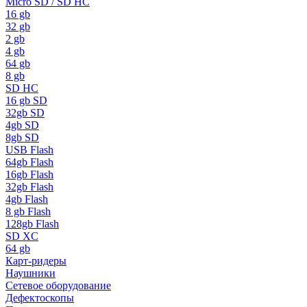
Micro SD / SD HC
16 gb
32 gb
2 gb
4 gb
64 gb
8 gb
SD HC
16 gb SD
32gb SD
4gb SD
8gb SD
USB Flash
64gb Flash
16gb Flash
32gb Flash
4gb Flash
8 gb Flash
128gb Flash
SD XC
64 gb
Карт-ридеры
Наушники
Сетевое оборудование
Дефектоскопы