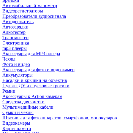
Брелоки
Автомобильный манометр
Видеорегистраторы
Преобразователи аудиосигнала
Автодержатель
Автозарядки
Алкотестер
Трансмиттер
Электроника
mp3 плееры
Аксессуары для MP3 плеера
Чехлы
Фото и видео
Акссесуары для фото и видеокамер
Аккумуляторы
Насадки и крышки на объектив
Пульты ДУ и спусковые тросики
Ремни
Аксессуары к Action камерам
Средства для чистки
Мультимедийные кабели
Сумки и чехлы
Штативы для фотоаппаратов, смартфонов, монокуляров
Видеокамеры
Карты памяти