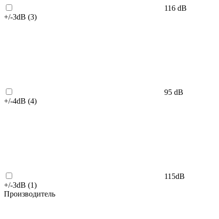
116 dB
+/-3dB (
3
)
95 dB
+/-4dB (
4
)
115dB
+/-3dB (
1
)
Производитель