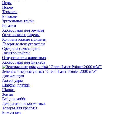
Игры
Покер
Термосы
Бинокли
Зрительные трубы
Рогатки
Аксессуары для оружия
Оптические прицелы
Коллиматорные прицелы
Лазерные целеуказатели
Средства самозащиты
Электрошокеры
Отпугиватели животных
Аксессуары для фитнеса
Зеленая лазерная указка "Green Laser Pointer 2000 mW"
Для женщин
Аксессуары
Шарфы, платки
Шапки
Зонты
Всё для хобби
Декоративная косметика
Товары для красоты
Бижутерия