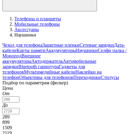
Телефоны и планшеты
Мобильные телефоны
Аксессуары
Наушники
Чехол для телефона
Защитные пленки
Сетевые зарядки
Дата-
кабели
Карты памяти
Аккумуляторы
Наушники
Селфи палка /
Монопод
Внешние
аккумуляторы
Автодержатель
Автомобильные
зарядки
Bluetooth гарнитура
Гаджеты для
телефонов
Мультимедийные кабели
Наклейки на
телефон
Объективы для телефонов
Переходники
Стилусы
Подбор по параметрам (фильтр)
Цена
От
До
289
899
1509
2119