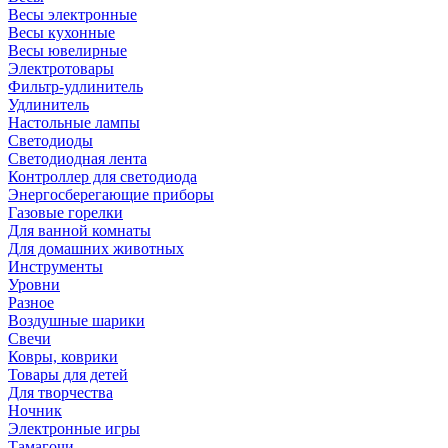
Весы электронные
Весы кухонные
Весы ювелирные
Электротовары
Фильтр-удлинитель
Удлинитель
Настольные лампы
Светодиоды
Светодиодная лента
Контроллер для светодиода
Энергосберегающие приборы
Газовые горелки
Для ванной комнаты
Для домашних животных
Инструменты
Уровни
Разное
Воздушные шарики
Свечи
Ковры, коврики
Товары для детей
Для творчества
Ночник
Электронные игры
Тамагочи