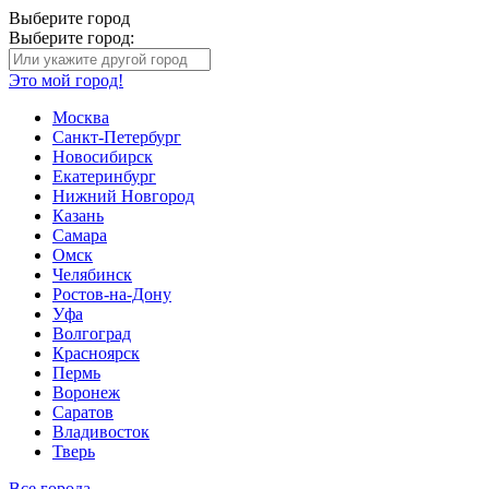
Выберите город
Выберите город:
Это мой город!
Москва
Санкт-Петербург
Новосибирск
Екатеринбург
Нижний Новгород
Казань
Самара
Омск
Челябинск
Ростов-на-Дону
Уфа
Волгоград
Красноярск
Пермь
Воронеж
Саратов
Владивосток
Тверь
Все города