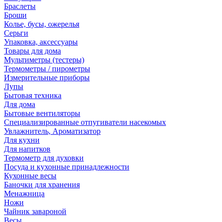
Браслеты
Броши
Колье, бусы, ожерелья
Серьги
Упаковка, аксессуары
Товары для дома
Мультиметры (тестеры)
Термометры / пирометры
Измерительные приборы
Лупы
Бытовая техника
Для дома
Бытовые вентиляторы
Специализированные отпугиватели насекомых
Увлажнитель, Ароматизатор
Для кухни
Для напитков
Термометр для духовки
Посуда и кухонные принадлежности
Кухонные весы
Баночки для хранения
Менажница
Ножи
Чайник завароной
Весы