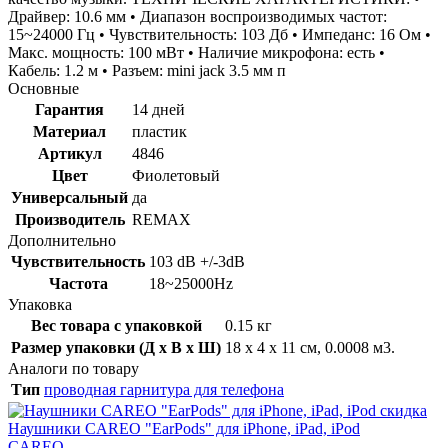
Драйвер: 10.6 мм • Диапазон воспроизводимых частот:
15~24000 Гц • Чувствительность: 103 Дб • Импеданс: 16 Ом •
Макс. мощность: 100 мВт • Наличие микрофона: есть •
Кабель: 1.2 м • Разъем: mini jack 3.5 мм п
Основные
Гарантия
14 дней
Материал
пластик
Артикул
4846
Цвет
Фиолетовый
Универсальный
да
Производитель
REMAX
Дополнительно
Чувствительность
103 dB +/-3dB
Частота
18~25000Hz
Упаковка
Вес товара с упаковкой
0.15 кг
Размер упаковки (Д x В x Ш)
18 x 4 x 11 см, 0.0008 м3.
Аналоги по товару
Тип
проводная гарнитура для телефона
скидка
Наушники CAREO "EarPods" для iPhone, iPad, iPod
CAREO