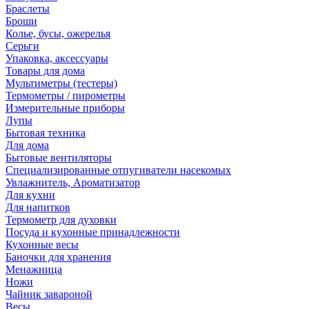
Браслеты
Броши
Колье, бусы, ожерелья
Серьги
Упаковка, аксессуары
Товары для дома
Мультиметры (тестеры)
Термометры / пирометры
Измерительные приборы
Лупы
Бытовая техника
Для дома
Бытовые вентиляторы
Специализированные отпугиватели насекомых
Увлажнитель, Ароматизатор
Для кухни
Для напитков
Термометр для духовки
Посуда и кухонные принадлежности
Кухонные весы
Баночки для хранения
Менажница
Ножи
Чайник завароной
Весы