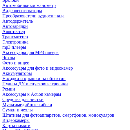
Брелоки
Автомобильный манометр
Видеорегистраторы
Преобразователи аудиосигнала
Автодержатель
Автозарядки
Алкотестер
Трансмиттер
Электроника
mp3 плееры
Аксессуары для MP3 плеера
Чехлы
Фото и видео
Акссесуары для фото и видеокамер
Аккумуляторы
Насадки и крышки на объектив
Пульты ДУ и спусковые тросики
Ремни
Аксессуары к Action камерам
Средства для чистки
Мультимедийные кабели
Сумки и чехлы
Штативы для фотоаппаратов, смартфонов, монокуляров
Видеокамеры
Карты памяти