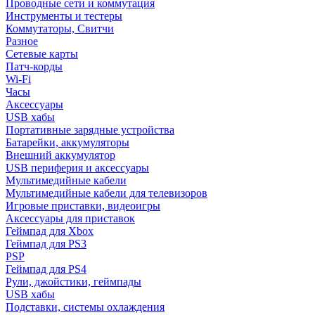
Проводные сети и коммутация
Инструменты и тестеры
Коммутаторы, Свитчи
Разное
Сетевые карты
Патч-корды
Wi-Fi
Часы
Аксессуары
USB хабы
Портативные зарядные устройства
Батарейки, аккумуляторы
Внешний аккумулятор
USB периферия и аксессуары
Мультимедийные кабели
Мультимедийные кабели для телевизоров
Игровые приставки, видеоигры
Аксессуары для приставок
Геймпад для Xbox
Геймпад для PS3
PSP
Геймпад для PS4
Рули, джойстики, геймпады
USB хабы
Подставки, системы охлаждения