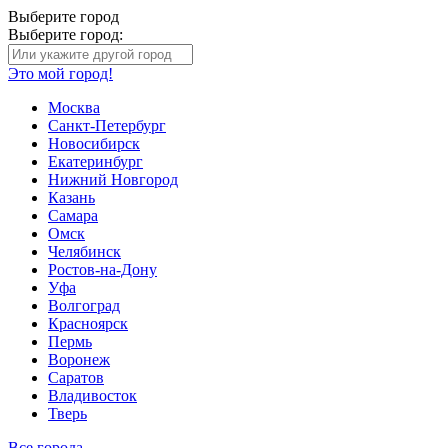
Выберите город
Выберите город:
Это мой город!
Москва
Санкт-Петербург
Новосибирск
Екатеринбург
Нижний Новгород
Казань
Самара
Омск
Челябинск
Ростов-на-Дону
Уфа
Волгоград
Красноярск
Пермь
Воронеж
Саратов
Владивосток
Тверь
Все города