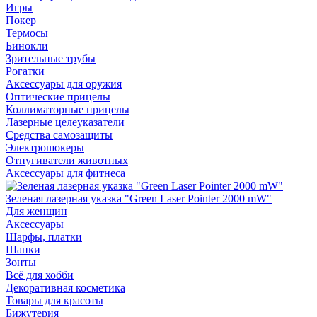
Игры
Покер
Термосы
Бинокли
Зрительные трубы
Рогатки
Аксессуары для оружия
Оптические прицелы
Коллиматорные прицелы
Лазерные целеуказатели
Средства самозащиты
Электрошокеры
Отпугиватели животных
Аксессуары для фитнеса
Зеленая лазерная указка "Green Laser Pointer 2000 mW"
Для женщин
Аксессуары
Шарфы, платки
Шапки
Зонты
Всё для хобби
Декоративная косметика
Товары для красоты
Бижутерия