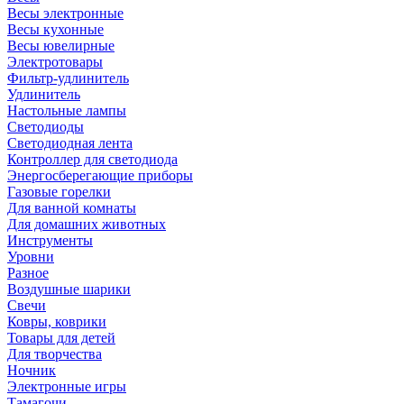
Весы электронные
Весы кухонные
Весы ювелирные
Электротовары
Фильтр-удлинитель
Удлинитель
Настольные лампы
Светодиоды
Светодиодная лента
Контроллер для светодиода
Энергосберегающие приборы
Газовые горелки
Для ванной комнаты
Для домашних животных
Инструменты
Уровни
Разное
Воздушные шарики
Свечи
Ковры, коврики
Товары для детей
Для творчества
Ночник
Электронные игры
Тамагочи