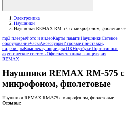
Электроника
Наушники
Наушники REMAX RM-575 с микрофоном, фиолетовые
mp3 плееры
Фото и видео
Карты памяти
Наушники
Сетевое
оборудование
Часы
Аксессуары
Игровые приставки,
видеоигры
Комплектующие для ПК
Ноутбуки
Портативные
акустические системы
Офисная техника, канцелярия
REMAX
Наушники REMAX RM-575 с
микрофоном, фиолетовые
Наушники REMAX RM-575 с микрофоном, фиолетовые
Отзывы: