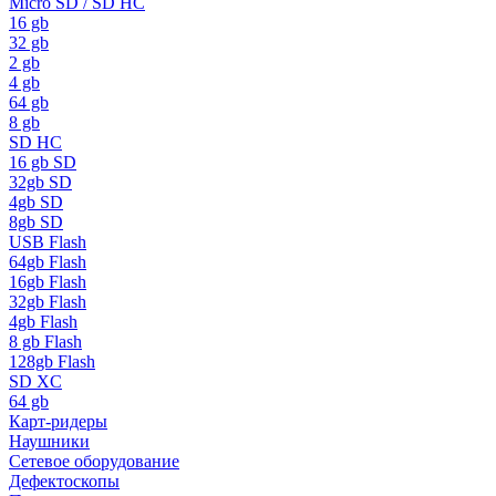
Micro SD / SD HC
16 gb
32 gb
2 gb
4 gb
64 gb
8 gb
SD HC
16 gb SD
32gb SD
4gb SD
8gb SD
USB Flash
64gb Flash
16gb Flash
32gb Flash
4gb Flash
8 gb Flash
128gb Flash
SD XC
64 gb
Карт-ридеры
Наушники
Сетевое оборудование
Дефектоскопы