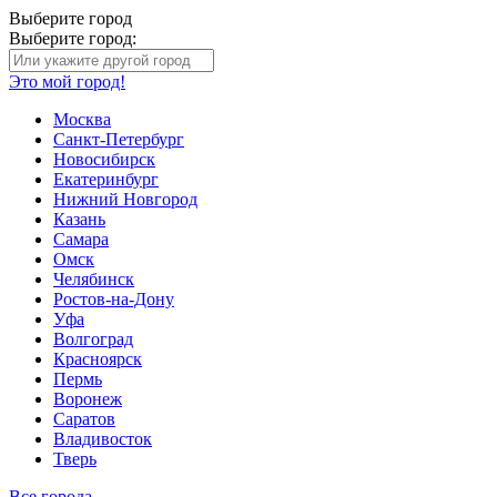
Выберите город
Выберите город:
Это мой город!
Москва
Санкт-Петербург
Новосибирск
Екатеринбург
Нижний Новгород
Казань
Самара
Омск
Челябинск
Ростов-на-Дону
Уфа
Волгоград
Красноярск
Пермь
Воронеж
Саратов
Владивосток
Тверь
Все города