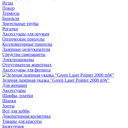
Игры
Покер
Термосы
Бинокли
Зрительные трубы
Рогатки
Аксессуары для оружия
Оптические прицелы
Коллиматорные прицелы
Лазерные целеуказатели
Средства самозащиты
Электрошокеры
Отпугиватели животных
Аксессуары для фитнеса
Зеленая лазерная указка "Green Laser Pointer 2000 mW"
Для женщин
Аксессуары
Шарфы, платки
Шапки
Зонты
Всё для хобби
Декоративная косметика
Товары для красоты
Бижутерия