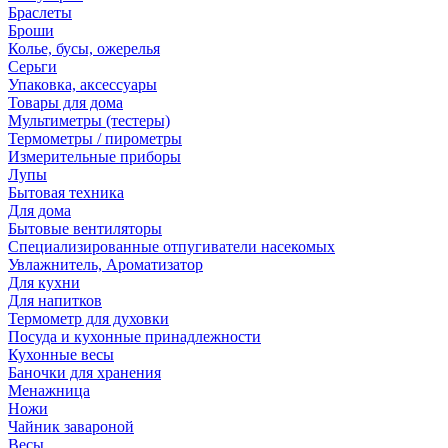
Браслеты
Броши
Колье, бусы, ожерелья
Серьги
Упаковка, аксессуары
Товары для дома
Мультиметры (тестеры)
Термометры / пирометры
Измерительные приборы
Лупы
Бытовая техника
Для дома
Бытовые вентиляторы
Специализированные отпугиватели насекомых
Увлажнитель, Ароматизатор
Для кухни
Для напитков
Термометр для духовки
Посуда и кухонные принадлежности
Кухонные весы
Баночки для хранения
Менажница
Ножи
Чайник завароной
Весы