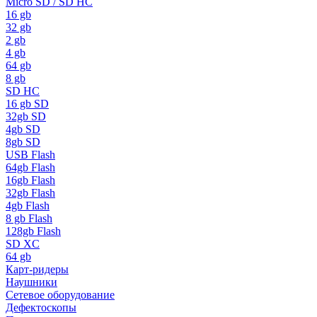
Micro SD / SD HC
16 gb
32 gb
2 gb
4 gb
64 gb
8 gb
SD HC
16 gb SD
32gb SD
4gb SD
8gb SD
USB Flash
64gb Flash
16gb Flash
32gb Flash
4gb Flash
8 gb Flash
128gb Flash
SD XC
64 gb
Карт-ридеры
Наушники
Сетевое оборудование
Дефектоскопы