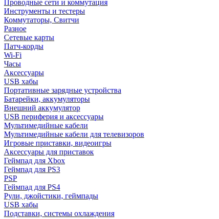
Проводные сети и коммутация
Инструменты и тестеры
Коммутаторы, Свитчи
Разное
Сетевые карты
Патч-корды
Wi-Fi
Часы
Аксессуары
USB хабы
Портативные зарядные устройства
Батарейки, аккумуляторы
Внешний аккумулятор
USB периферия и аксессуары
Мультимедийные кабели
Мультимедийные кабели для телевизоров
Игровые приставки, видеоигры
Аксессуары для приставок
Геймпад для Xbox
Геймпад для PS3
PSP
Геймпад для PS4
Рули, джойстики, геймпады
USB хабы
Подставки, системы охлаждения