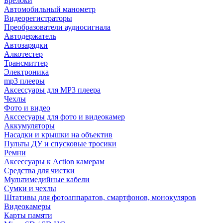
Брелоки
Автомобильный манометр
Видеорегистраторы
Преобразователи аудиосигнала
Автодержатель
Автозарядки
Алкотестер
Трансмиттер
Электроника
mp3 плееры
Аксессуары для MP3 плеера
Чехлы
Фото и видео
Акссесуары для фото и видеокамер
Аккумуляторы
Насадки и крышки на объектив
Пульты ДУ и спусковые тросики
Ремни
Аксессуары к Action камерам
Средства для чистки
Мультимедийные кабели
Сумки и чехлы
Штативы для фотоаппаратов, смартфонов, монокуляров
Видеокамеры
Карты памяти