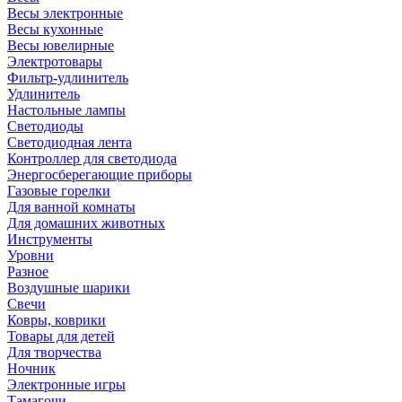
Весы электронные
Весы кухонные
Весы ювелирные
Электротовары
Фильтр-удлинитель
Удлинитель
Настольные лампы
Светодиоды
Светодиодная лента
Контроллер для светодиода
Энергосберегающие приборы
Газовые горелки
Для ванной комнаты
Для домашних животных
Инструменты
Уровни
Разное
Воздушные шарики
Свечи
Ковры, коврики
Товары для детей
Для творчества
Ночник
Электронные игры
Тамагочи