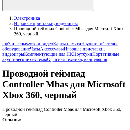
Электроника
Игровые приставки, видеоигры
Проводной геймпад Controller Mbas для Microsoft Xbox
360, черный
mp3 плееры
Фото и видео
Карты памяти
Наушники
Сетевое
оборудование
Часы
Аксессуары
Игровые приставки,
видеоигры
Комплектующие для ПК
Ноутбуки
Портативные
акустические системы
Офисная техника, канцелярия
Проводной геймпад
Controller Mbas для Microsoft
Xbox 360, черный
Проводной геймпад Controller Mbas для Microsoft Xbox 360,
черный
Отзывы: