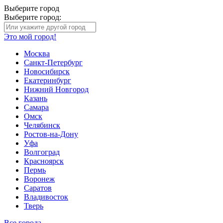
Выберите город
Выберите город:
Это мой город!
Москва
Санкт-Петербург
Новосибирск
Екатеринбург
Нижний Новгород
Казань
Самара
Омск
Челябинск
Ростов-на-Дону
Уфа
Волгоград
Красноярск
Пермь
Воронеж
Саратов
Владивосток
Тверь
Все города