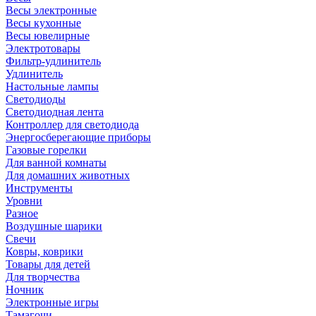
Весы электронные
Весы кухонные
Весы ювелирные
Электротовары
Фильтр-удлинитель
Удлинитель
Настольные лампы
Светодиоды
Светодиодная лента
Контроллер для светодиода
Энергосберегающие приборы
Газовые горелки
Для ванной комнаты
Для домашних животных
Инструменты
Уровни
Разное
Воздушные шарики
Свечи
Ковры, коврики
Товары для детей
Для творчества
Ночник
Электронные игры
Тамагочи