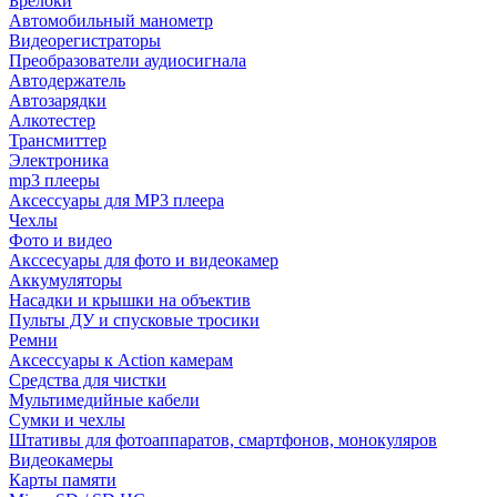
Брелоки
Автомобильный манометр
Видеорегистраторы
Преобразователи аудиосигнала
Автодержатель
Автозарядки
Алкотестер
Трансмиттер
Электроника
mp3 плееры
Аксессуары для MP3 плеера
Чехлы
Фото и видео
Акссесуары для фото и видеокамер
Аккумуляторы
Насадки и крышки на объектив
Пульты ДУ и спусковые тросики
Ремни
Аксессуары к Action камерам
Средства для чистки
Мультимедийные кабели
Сумки и чехлы
Штативы для фотоаппаратов, смартфонов, монокуляров
Видеокамеры
Карты памяти