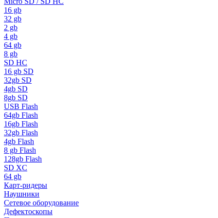
Micro SD / SD HC
16 gb
32 gb
2 gb
4 gb
64 gb
8 gb
SD HC
16 gb SD
32gb SD
4gb SD
8gb SD
USB Flash
64gb Flash
16gb Flash
32gb Flash
4gb Flash
8 gb Flash
128gb Flash
SD XC
64 gb
Карт-ридеры
Наушники
Сетевое оборудование
Дефектоскопы