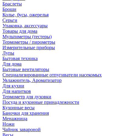
Браслеты
Броши
Колье, бусы, ожерелья
Серьги
Упаковка, аксессуары
Товары для дома
Мультиметры (тестеры)
Термометры / пирометры
Измерительные приборы
Лупы
Бытовая техника
Для дома
Бытовые вентиляторы
Специализированные отпугиватели насекомых
Увлажнитель, Ароматизатор
Для кухни
Для напитков
Термометр для духовки
Посуда и кухонные принадлежности
Кухонные весы
Баночки для хранения
Менажница
Ножи
Чайник завароной
Весы