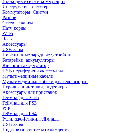
Проводные сети и коммутация
Инструменты и тестеры
Коммутаторы, Свитчи
Разное
Сетевые карты
Патч-корды
Wi-Fi
Часы
Аксессуары
USB хабы
Портативные зарядные устройства
Батарейки, аккумуляторы
Внешний аккумулятор
USB периферия и аксессуары
Мультимедийные кабели
Мультимедийные кабели для телевизоров
Игровые приставки, видеоигры
Аксессуары для приставок
Геймпад для Xbox
Геймпад для PS3
PSP
Геймпад для PS4
Рули, джойстики, геймпады
USB хабы
Подставки, системы охлаждения