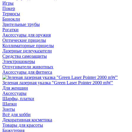
Игры
Покер
Термосы
Бинокли
Зрительные трубы
Рогатки
Аксессуары для оружия
Оптические прицелы
Коллиматорные прицелы
Лазерные целеуказатели
Средства самозащиты
Электрошокеры
Отпугиватели животных
Аксессуары для фитнеса
Зеленая лазерная указка "Green Laser Pointer 2000 mW"
Для женщин
Аксессуары
Шарфы, платки
Шапки
Зонты
Всё для хобби
Декоративная косметика
Товары для красоты
Бижутерия